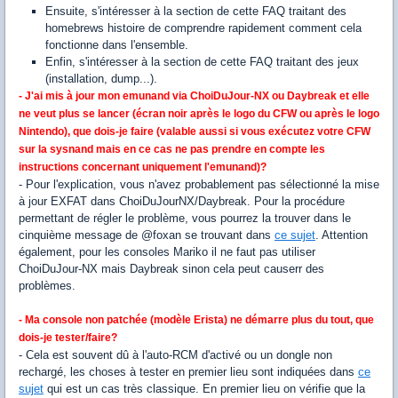
Ensuite, s'intéresser à la section de cette FAQ traitant des
homebrews histoire de comprendre rapidement comment cela
fonctionne dans l'ensemble.
Enfin, s'intéresser à la section de cette FAQ traitant des jeux
(installation, dump...).
- J'ai mis à jour mon emunand via ChoiDuJour-NX ou Daybreak et elle
ne veut plus se lancer (écran noir après le logo du CFW ou après le logo
Nintendo), que dois-je faire (valable aussi si vous exécutez votre CFW
sur la sysnand mais en ce cas ne pas prendre en compte les
instructions concernant uniquement l'emunand)?
- Pour l'explication, vous n'avez probablement pas sélectionné la mise
à jour EXFAT dans ChoiDuJourNX/Daybreak. Pour la procédure
permettant de régler le problème, vous pourrez la trouver dans le
cinquième message de @foxan se trouvant dans
ce sujet
. Attention
également, pour les consoles Mariko il ne faut pas utiliser
ChoiDuJour-NX mais Daybreak sinon cela peut causerr des
problèmes.
- Ma console non patchée (modèle Erista) ne démarre plus du tout, que
dois-je tester/faire?
- Cela est souvent dû à l'auto-RCM d'activé ou un dongle non
rechargé, les choses à tester en premier lieu sont indiquées dans
ce
sujet
qui est un cas très classique. En premier lieu on vérifie que la