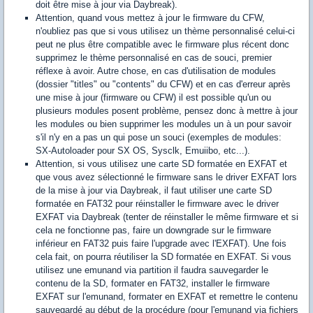
doit être mise à jour via Daybreak).
Attention, quand vous mettez à jour le firmware du CFW,
n'oubliez pas que si vous utilisez un thème personnalisé celui-ci
peut ne plus être compatible avec le firmware plus récent donc
supprimez le thème personnalisé en cas de souci, premier
réflexe à avoir. Autre chose, en cas d'utilisation de modules
(dossier "titles" ou "contents" du CFW) et en cas d'erreur après
une mise à jour (firmware ou CFW) il est possible qu'un ou
plusieurs modules posent problème, pensez donc à mettre à jour
les modules ou bien supprimer les modules un à un pour savoir
s'il n'y en a pas un qui pose un souci (exemples de modules:
SX-Autoloader pour SX OS, Sysclk, Emuiibo, etc...).
Attention, si vous utilisez une carte SD formatée en EXFAT et
que vous avez sélectionné le firmware sans le driver EXFAT lors
de la mise à jour via Daybreak, il faut utiliser une carte SD
formatée en FAT32 pour réinstaller le firmware avec le driver
EXFAT via Daybreak (tenter de réinstaller le même firmware et si
cela ne fonctionne pas, faire un downgrade sur le firmware
inférieur en FAT32 puis faire l'upgrade avec l'EXFAT). Une fois
cela fait, on pourra réutiliser la SD formatée en EXFAT. Si vous
utilisez une emunand via partition il faudra sauvegarder le
contenu de la SD, formater en FAT32, installer le firmware
EXFAT sur l'emunand, formater en EXFAT et remettre le contenu
sauvegardé au début de la procédure (pour l'emunand via fichiers