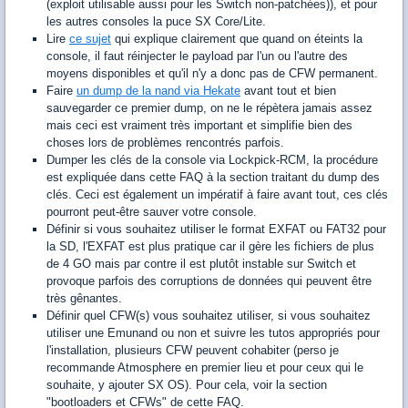
(exploit utilisable aussi pour les Switch non-patchées)), et pour
les autres consoles la puce SX Core/Lite.
Lire
ce sujet
qui explique clairement que quand on éteints la
console, il faut réinjecter le payload par l'un ou l'autre des
moyens disponibles et qu'il n'y a donc pas de CFW permanent.
Faire
un dump de la nand via Hekate
avant tout et bien
sauvegarder ce premier dump, on ne le répètera jamais assez
mais ceci est vraiment très important et simplifie bien des
choses lors de problèmes rencontrés parfois.
Dumper les clés de la console via Lockpick-RCM, la procédure
est expliquée dans cette FAQ à la section traitant du dump des
clés. Ceci est également un impératif à faire avant tout, ces clés
pourront peut-être sauver votre console.
Définir si vous souhaitez utiliser le format EXFAT ou FAT32 pour
la SD, l'EXFAT est plus pratique car il gère les fichiers de plus
de 4 GO mais par contre il est plutôt instable sur Switch et
provoque parfois des corruptions de données qui peuvent être
très gênantes.
Définir quel CFW(s) vous souhaitez utiliser, si vous souhaitez
utiliser une Emunand ou non et suivre les tutos appropriés pour
l'installation, plusieurs CFW peuvent cohabiter (perso je
recommande Atmosphere en premier lieu et pour ceux qui le
souhaite, y ajouter SX OS). Pour cela, voir la section
"bootloaders et CFWs" de cette FAQ.