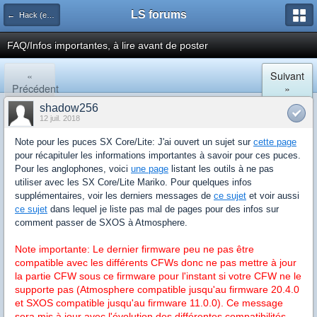
LS forums
← Hack (exploits, homebrews...)
FAQ/Infos importantes, à lire avant de poster
«
Suivant
Précédent
»
shadow256
12 juil. 2018
Note pour les puces SX Core/Lite: J'ai ouvert un sujet sur
cette page
pour récapituler les informations importantes à savoir pour ces puces.
Pour les anglophones, voici
une page
listant les outils à ne pas
utiliser avec les SX Core/Lite Mariko. Pour quelques infos
supplémentaires, voir les derniers messages de
ce sujet
et voir aussi
ce sujet
dans lequel je liste pas mal de pages pour des infos sur
comment passer de SXOS à Atmosphere.
Note importante: Le dernier firmware peu ne pas être
compatible avec les différents CFWs donc ne pas mettre à jour
la partie CFW sous ce firmware pour l'instant si votre CFW ne le
supporte pas (Atmosphere compatible jusqu'au firmware 20.4.0
et SXOS compatible jusqu'au firmware 11.0.0). Ce message
sera mis à jour avec l'évolution des différentes compatibilités.