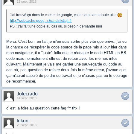
13 sept. 2018
J'ai trouvé ça dans le cache de google, ça te sera sans-doute utile
http://webcache.goog...r&ct=clnk&gl=fr
PS : J'ai fait une copie au cas où, si besoin demande moi
Merci. C'est bon, en fait je m'en suis sortie plus vite que prévu, j'ai eu
la chance de récupérer le code source de la page mis à jour hier dans
mon navigateur, il a "juste" fallu que je réadapte le code HTML en BB
code mais normalement elle est de retour avec les mêmes infos
qu'avant. Maintenant je vais me garder une sauvegarde du code au
cas où, pas question de refaire deux fois la même erreur, j'avoue que
ça m'aurait saoulé de perdre ce travail et je n'aurais pas eu le courage
de recommencer.
Jolecrado
14 sept. 2018
c' est la foire au question cette faq ^^ thx !
tekuni
25 sept. 2018