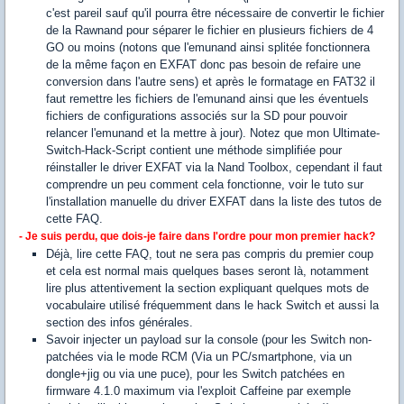
c'est pareil sauf qu'il pourra être nécessaire de convertir le fichier
de la Rawnand pour séparer le fichier en plusieurs fichiers de 4
GO ou moins (notons que l'emunand ainsi splitée fonctionnera
de la même façon en EXFAT donc pas besoin de refaire une
conversion dans l'autre sens) et après le formatage en FAT32 il
faut remettre les fichiers de l'emunand ainsi que les éventuels
fichiers de configurations associés sur la SD pour pouvoir
relancer l'emunand et la mettre à jour). Notez que mon Ultimate-
Switch-Hack-Script contient une méthode simplifiée pour
réinstaller le driver EXFAT via la Nand Toolbox, cependant il faut
comprendre un peu comment cela fonctionne, voir le tuto sur
l'installation manuelle du driver EXFAT dans la liste des tutos de
cette FAQ.
- Je suis perdu, que dois-je faire dans l'ordre pour mon premier hack?
Déjà, lire cette FAQ, tout ne sera pas compris du premier coup
et cela est normal mais quelques bases seront là, notamment
lire plus attentivement la section expliquant quelques mots de
vocabulaire utilisé fréquemment dans le hack Switch et aussi la
section des infos générales.
Savoir injecter un payload sur la console (pour les Switch non-
patchées via le mode RCM (Via un PC/smartphone, via un
dongle+jig ou via une puce), pour les Switch patchées en
firmware 4.1.0 maximum via l'exploit Caffeine par exemple