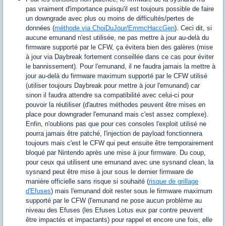
pas vraiment d'importance puisqu'il est toujours possible de faire
un downgrade avec plus ou moins de difficultés/pertes de
données (
méthode via ChoiDuJour/EmmcHaccGen
). Ceci dit, si
aucune emunand n'est utilisée, ne pas mettre à jour au-delà du
firmware supporté par le CFW, ça évitera bien des galères (mise
à jour via Daybreak fortement conseillée dans ce cas pour éviter
le bannissement). Pour l'emunand, il ne faudra jamais la mettre à
jour au-delà du firmware maximum supporté par le CFW utilisé
(utiliser toujours Daybreak pour mettre à jour l'emunand) car
sinon il faudra attendre sa compatibilité avec celui-ci pour
pouvoir la réutiliser (d'autres méthodes peuvent être mises en
place pour downgrader l'emunand mais c'est assez complexe).
Enfin, n'oublions pas que pour ces consoles l'exploit utilisé ne
pourra jamais être patché, l'injection de payload fonctionnera
toujours mais c'est le CFW qui peut ensuite être temporairement
bloqué par Nintendo après une mise à jour firmware. Du coup,
pour ceux qui utilisent une emunand avec une sysnand clean, la
sysnand peut être mise à jour sous le dernier firmware de
manière officielle sans risque si souhaité (
risque de grillage
d'Efuses
) mais l'emunand doit rester sous le firmware maximum
supporté par le CFW (l'emunand ne pose aucun problème au
niveau des Efuses (les Efuses Lotus eux par contre peuvent
être impactés et impactants) pour rappel et encore une fois, elle