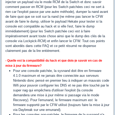
injecter un payload via le mode RCM de la Switch et donc savoir
comment passer en RCM (pour les Switch patchées ceci ne sert à
rien car l'exploit passe par une autre méthode), dumper la nand avant
de faire quoi que se soit sur la nand (ne même pas lancer le CFW
avant de faire le dump, utiliser le payload Hekate pour tester si la
console est compatible au hack et si elle l'est, faire le dump
immédiatement) (pour les Switch patchée ceci est à faire
impérativement avant toute chose ainsi que le dump des clés de la
console via Lockpick-RCM) et enfin lancer le CFW. Tout ces points
sont abordés dans cette FAQ et ce petit résumé ne dispense
clairement pas de la lire entièrement.
- Quelle est la compatibilité du hack et que dois-je savoir en cas de
mise à jour du firmware?
Pour une console patchée, la sysnand doit être en firmware
4.1.0 maximum et ne jamais être connectée aux serveurs
Nintendo donc pensé en premier lieu à indiquer un mauvais code
Wifi pour pouvoir configurer les DNS et ne pas être touché par le
super nag qui empêchera d'utiliser l'exploit (la console
demandera une mise à jour même si passage via le mode
Recovery). Pour l'emunand, le firmware maximum est le
firmware supporté par le CFW utilisé (toujours faire la mise à jour
via Daybreak sur une emunand).
Pour les consoles non-patchée, le firmware de la sysnand n'a