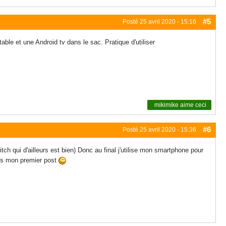
#5
Posté
25 avril 2020 - 15:16
able et une Android tv dans le sac. Pratique d'utiliser
mikimike
aime ceci
#6
Posté
25 avril 2020 - 15:36
tch qui d'ailleurs est bien) Donc au final j'utilise mon smartphone pour
ans mon premier post