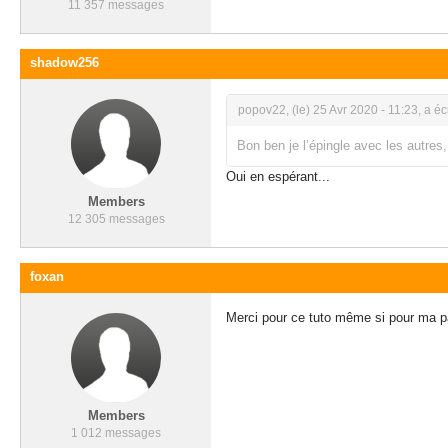
11 357 messages
shadow256
popov22, (le) 25 Avr 2020 - 11:23, a écri
Bon ben je l’épingle avec les autres
Oui en espérant...
Members
12 305 messages
foxan
Merci pour ce tuto même si pour ma par
Members
1 012 messages