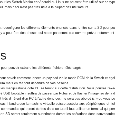
 pour les Switch Mariko car Android ou Linux ne peuvent être utilisé sur ce ty
 mais ceci n'est pas très utile à la plupart des utilisateurs.
reconfigurer les différents éléments énoncés dans le titre sur la SD pour pou
 il y a peut-être des choses qui ne se passeront pas comme prévu, notamment ave
is
pour pouvoir extraire les différents fichiers téléchargés.
pour savoir comment lancer un payload via le mode RCM de la Switch et égale
 mais en fait tout dépendra de vos besoins.
 les manipulations côté PC se feront sur cette distribution. Vous pourrez l'exé
 USB bootable il suffira de passer par Rufus et de flasher l'image iso de la d
t très différent d'un PC à l'autre donc ceci ne sera pas abordé ici)) ou vous p
as il faudra que la machine virtuelle puisse accéder aux périphériques et fic
 commandes qui seront écrites dans ce tuto il faut utiliser un terminal qui per
te SD seront totalement supprimées durant les opérations donc sauvegardez se