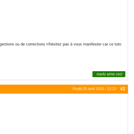
ggestions ou de corrections n'hésitez pas à vous manifester car ce tuto
marto
aime ceci
#2
Posté
25 avril 2020 - 12:23