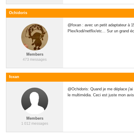
Ochidoris
@foxan : avec un petit adaptateur à 15/
Plex/kodi/netflix/etc... Sur un grand 
Members
473 messages
foxan
@Ochidoris: Quand je me déplace j'a
le multimédia. Ceci est juste mon avi
Members
1 012 messages