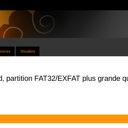
nnonces
Shoutbox
d, partition FAT32/EXFAT plus grande q