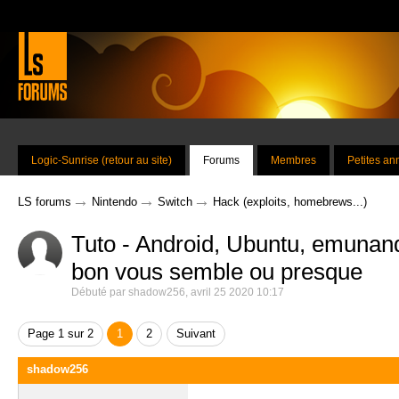
Logic-Sunrise (retour au site)
Forums
Membres
Petites a
→
→
→
LS forums
Nintendo
Switch
Hack (exploits, homebrews...)
Tuto - Android, Ubuntu, emunan
bon vous semble ou presque
Débuté par
shadow256
,
avril 25 2020 10:17
Page 1 sur 2
1
2
Suivant
shadow256