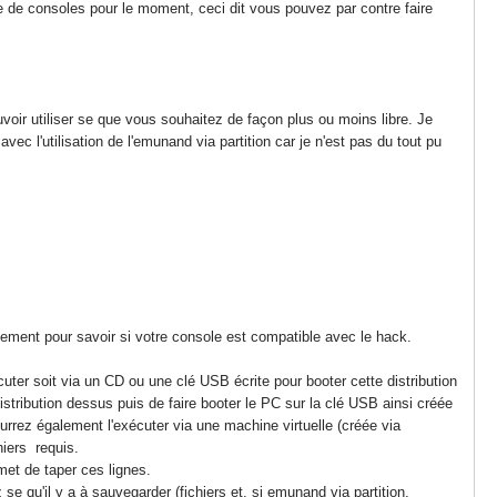
pe de consoles pour le moment, ceci dit vous pouvez par contre faire
voir utiliser se que vous souhaitez de façon plus ou moins libre. Je
c l'utilisation de l'emunand via partition car je n'est pas du tout pu
ment pour savoir si votre console est compatible avec le hack.
cuter soit via un CD ou une clé USB écrite pour booter cette distribution
istribution dessus puis de faire booter le PC sur la clé USB ainsi créée
ourrez également l'exécuter via une machine virtuelle (créée via
hiers requis.
met de taper ces lignes.
 qu'il y a à sauvegarder (fichiers et, si emunand via partition,