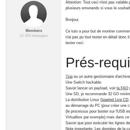
Attention: Tout ceci n'est pas valable
plusieurs emunands si vous le souhaitez
Bonjour,
Members
Ce tuto a pour but de montrer comment 
12 305 messages
n'ai pas pu tout tester en détail donc
tester ceci.
Prés-requ
7zip
ou un autre gestionnaire d'archive 
Une Switch hackable.
Savoir lancer un payload, voir
la FAQ
Une SD, je recommande 32 GO minimum
La distribution Linux
Gparted Live CD
,
au démarrage du PC (pour créer une clé
(le processus pour booter sur l'USB es
Virtualbox par exemple) mais dans ce c
Savoir que pour exécuter les lignes de
Note importante: Les données de la car