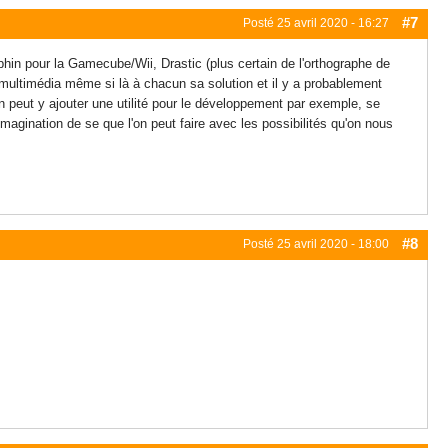
#7
Posté
25 avril 2020 - 16:27
hin pour la Gamecube/Wii, Drastic (plus certain de l'orthographe de
e multimédia même si là à chacun sa solution et il y a probablement
n peut y ajouter une utilité pour le développement par exemple, se
 l'imagination de se que l'on peut faire avec les possibilités qu'on nous
#8
Posté
25 avril 2020 - 18:00