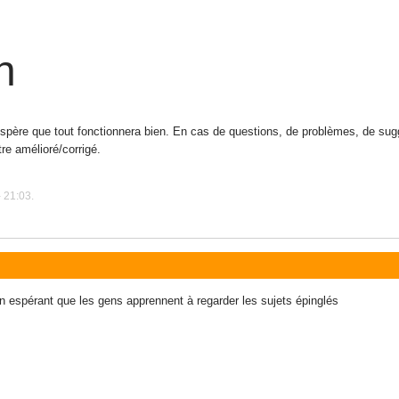
n
 j'espère que tout fonctionnera bien. En cas de questions, de problèmes, de su
re amélioré/corrigé.
 21:03.
en espérant que les gens apprennent à regarder les sujets épinglés