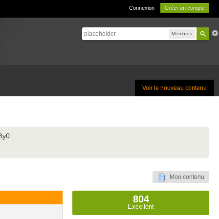
Connexion
Créer un compte
Membres
Voir le nouveau contenu
8y0
Mon contenu
804
Excellent