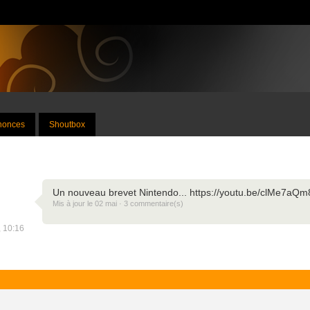
nnonces
Shoutbox
Un nouveau brevet Nintendo... https://youtu.be/clMe7aQm
Mis à jour le 02 mai · 3 commentaire(s)
, 10:16