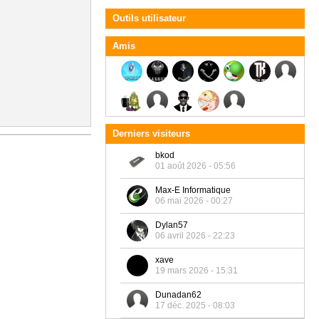
Outils utilisateur
Amis
Derniers visiteurs
bkod
01 août 2026 - 05:56
Max-E Informatique
06 mai 2026 - 00:27
Dylan57
06 avril 2026 - 22:23
xave
19 mars 2026 - 15:31
Dunadan62
17 déc. 2025 - 08:03