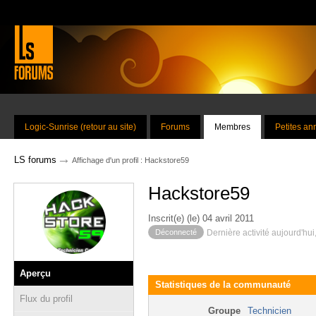
Logic-Sunrise (retour au site)
Forums
Membres
Petites a
→
LS forums
Affichage d'un profil : Hackstore59
Hackstore59
Inscrit(e) (le) 04 avril 2011
Déconnecté
Dernière activité aujourd'hui
Aperçu
Statistiques de la communauté
Flux du profil
Groupe
Technicien