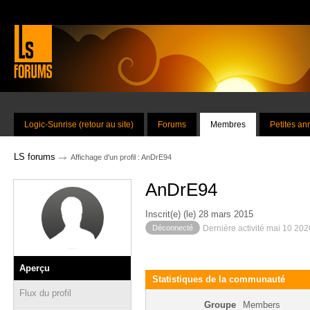
Logic-Sunrise (retour au site)
Forums
Membres
Petites a
→
LS forums
Affichage d'un profil : AnDrE94
AnDrE94
Inscrit(e) (le) 28 mars 2015
Déconnecté
Dernière activité mai 10 20
Aperçu
Statistiques de la communauté
Flux du profil
Groupe
Members