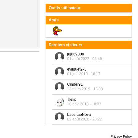
Outils utilisateur
Amis
Derniers visiteurs
juju69000
01 août 2022 - 03:46
evilguet2k3
01 juil. 2019 - 18:17
Cinder91
13 mars 2019 - 13:08
Tlelip
18 nov. 2018 - 18:37
LacertaeNova
09 août 2018 - 20:22
Privacy Policy