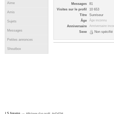
Aime
Messages
81
Visites sur le profil
10 653
Amis
Titre
Sunriseur
Âge
Âge inconnu
Sujets
Anniversaire
Anniversaire inc
Messages
Sexe
Non spécifié
Petites annonces
Shoutbox
→
LS forums
Affichage d'un profil : AnDrE94