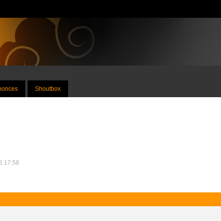
nnonces
Shoutbox
26 17:58