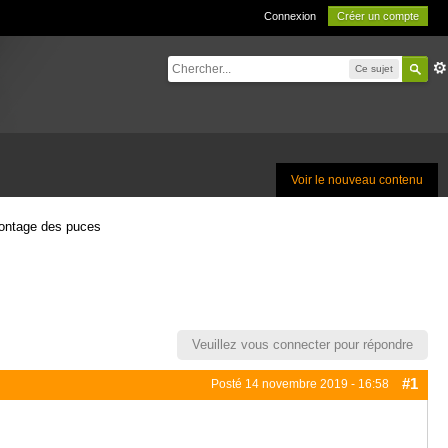
Connexion
Créer un compte
Ce sujet
Voir le nouveau contenu
montage des puces
Veuillez vous connecter pour répondre
#1
Posté
14 novembre 2019 - 16:58