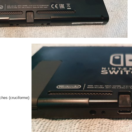
anches (cruciforme):