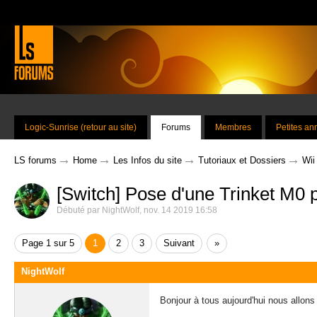
Logic-Sunrise (retour au site)
Forums
Membres
Petites a
→
→
→
→
LS forums
Home
Les Infos du site
Tutoriaux et Dossiers
Wii
[Switch] Pose d'une Trinket M0 
Débuté par
NightWolf
,
nov. 14 2019 16:58
Page 1 sur 5
1
2
3
Suivant
»
NightWolf
Bonjour à tous aujourd'hui nous allons