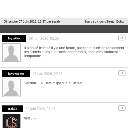
Dimanche 07 Juin 2026, 15:37 par
tralala
Source : x.com/StretchEcho/
NgxAlex
08 juin 2026, 02:05
Il a posté le test3 il y a une heure, par contre il efface rapidement
les fichiers et les liens deviennent morts, donc c’est vraiment du
temporaire.
jakovasaur
08 juin 2026, 06:58
Version 1.07 Beta dispo sur le GitHub
tralala
08 juin 2026, 07:43
test 3 :-)