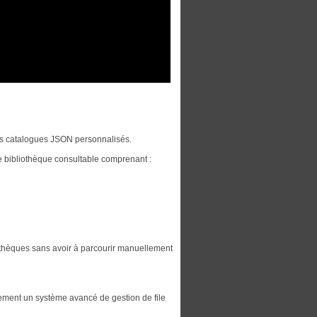
es catalogues JSON personnalisés.
 bibliothèque consultable comprenant :
iothèques sans avoir à parcourir manuellement
lement un système avancé de gestion de file