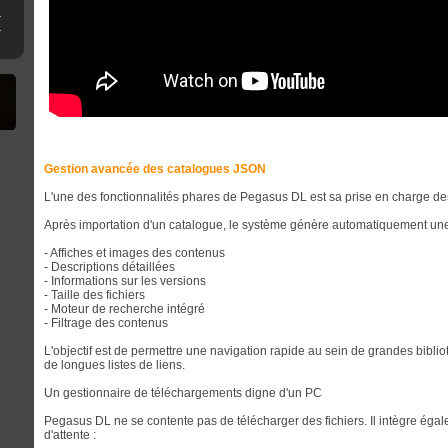
ne clé USB
erthax [Outated]
Gestion avancée des catalogues JSON
L'une des fonctionnalités phares de Pegasus DL est sa prise en charge d
Après importation d'un catalogue, le système génère automatiquement une
- Affiches et images des contenus
- Descriptions détaillées
- Informations sur les versions
- Taille des fichiers
- Moteur de recherche intégré
- Filtrage des contenus
L'objectif est de permettre une navigation rapide au sein de grandes bibl
de longues listes de liens.
Un gestionnaire de téléchargements digne d'un PC
Pegasus DL ne se contente pas de télécharger des fichiers. Il intègre éga
d'attente :