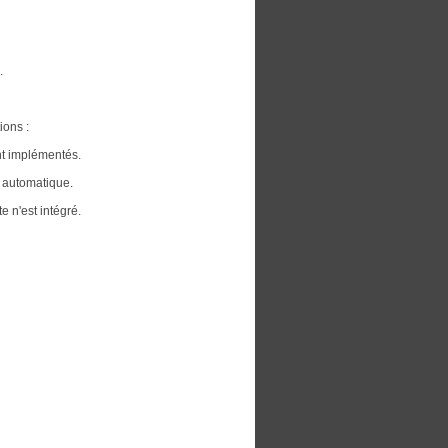
.
ions :
nt implémentés.
n automatique.
 n'est intégré.