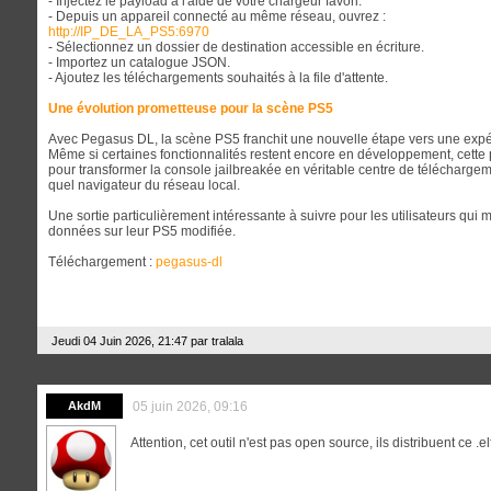
- Injectez le payload à l'aide de votre chargeur favori.
- Depuis un appareil connecté au même réseau, ouvrez :
http://IP_DE_LA_PS5:6970
- Sélectionnez un dossier de destination accessible en écriture.
- Importez un catalogue JSON.
- Ajoutez les téléchargements souhaités à la file d'attente.
Une évolution prometteuse pour la scène PS5
Avec Pegasus DL, la scène PS5 franchit une nouvelle étape vers une expé
Même si certaines fonctionnalités restent encore en développement, cette
pour transformer la console jailbreakée en véritable centre de télécharge
quel navigateur du réseau local.
Une sortie particulièrement intéressante à suivre pour les utilisateurs qu
données sur leur PS5 modifiée.
Téléchargement :
pegasus-dl
Jeudi 04 Juin 2026, 21:47 par
tralala
AkdM
05 juin 2026, 09:16
Attention, cet outil n'est pas open source, ils distribuent ce .