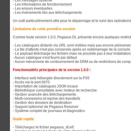
- Les messages système
- Les informations de fonctionnement
- Les erreurs éventuelles
- Les événements liés aux téléchargements
Un outil particulièrement utile pour le dépannage et le suivi des opérations
Limitations de cette première version
Comme toute version 1.0.0, Pegasus DL présente encore quelques restrict
- Les catalogues distants via URL sont visibles mais pas encore pleineme
- La file d'attente n'est pas conservée après un redémarrage de la console.
- Le payload télécharge les fichiers mais ne procède pas à leur installatio
- Aucun catalogue n'est fourni par défaut.
- Aucun mécanisme de contournement de DRM ou de restrictions de compte
Fonctionnalités principales de la version 1.0.0 :
- Interface web hébergée directement sur la PS5
- Accès via le port 6970
- Importation de catalogues JSON locaux
- Bibliothèque consultable avec moteur de recherche
- Gestion avancée des téléchargements
- Multi-connexions et reprise des transferts
- Gestion des dossiers de destination
- Support optionnel de Pegasus Resolver
- Système complet de journaux et diagnostics
Guide rapide
- Téléchargez le fichier pegasus_dl.elf.