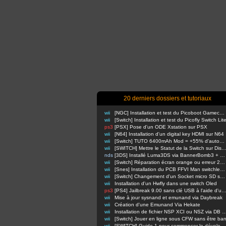
20 derniers dossiers et tutoriaux
wii
[NGC] Installation et test du Picoboot Gamecube
wii
[Switch] Installation et test du Picofly Switch Lit
ps3
[PSX] Pose d'un ODE Xstation sur PSX
wii
[N64] Installation d'un digital key HDMI sur N64
wii
[Switch] TUTO 6400mAh Mod = +55% d'autonomie en nomade !
wii
[SWITCH] Mettre le Statut de la Switch sur Di
nds
[3DS] Installé Luma3DS via BannerBomb3 + USM sur Old3DS / New3DS
wii
[Switch] Réparation écran orange ou erreur 2110-3127
wii
[Snes] Installation du PCB FFVI Man switchless 50/60hz dezonnage
wii
[Switch] Changement d'un Socket micro SD sur switch classique
wii
Installation d'un Hwfly dans une switch Oled
ps3
[PS4] Jailbreak 9.00 sans clé USB à l'aide d'un Raspbe
wii
Mise à jour sysnand et emunand via Daybreak
wii
Création d'une Emunand Via Hekate
wii
Installation de fichier NSP XCI ou NSZ via D
wii
[Switch] Jouer en ligne sous CFW sans être ba
wii
[SWITCH] Guide 1 pour commencer le développement d'homebrews