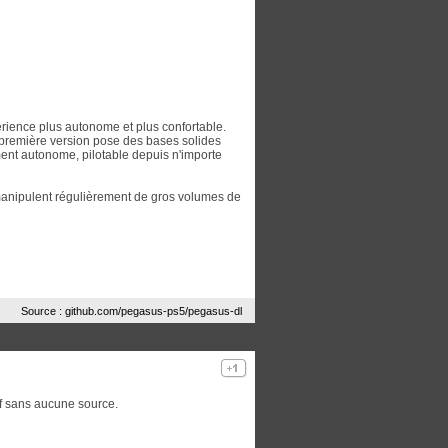
rience plus autonome et plus confortable.
 première version pose des bases solides
ment autonome, pilotable depuis n'importe
i manipulent régulièrement de gros volumes de
Source : github.com/pegasus-ps5/pegasus-dl
elf sans aucune source.