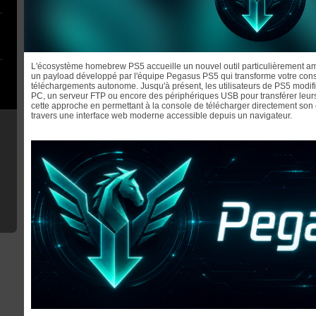
L'écosystème homebrew PS5 accueille un nouvel outil particulièrement amb
un payload développé par l'équipe Pegasus PS5 qui transforme votre conso
téléchargements autonome. Jusqu'à présent, les utilisateurs de PS5 modi
PC, un serveur FTP ou encore des périphériques USB pour transférer leu
cette approche en permettant à la console de télécharger directement son c
travers une interface web moderne accessible depuis un navigateur.