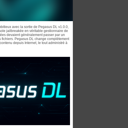
itieux avec la sortie de Pegasus DL v1.0.0,
le jailbreakée en véritable gestionnaire de
fiées devaient généralement passer par un
rs fichiers. Pegasus DL change complètement
ontenu depuis Internet, le tout administré à