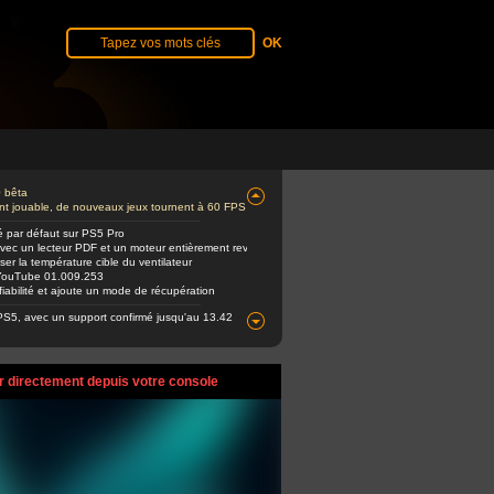
0 bêta
ent jouable, de nouveaux jeux tournent à 60 FPS
é par défaut sur PS5 Pro
avec un lecteur PDF et un moteur entièrement revu
er la température cible du ventilateur
e YouTube 01.009.253
abilité et ajoute un mode de récupération
PS5, avec un support confirmé jusqu'au 13.42
r directement depuis votre console