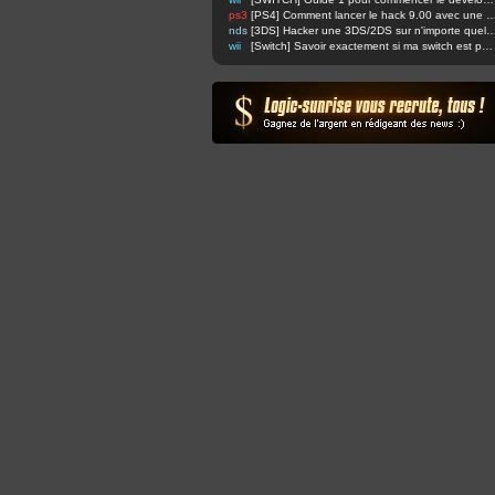
ps3
[PS4] Comment lancer le hack 9.00 avec u
nds
[3DS] Hacker une 3DS/2DS sur n'importe quelle firmware via safec
wii
[Switch] Savoir exactement si ma switch est patchée ou non