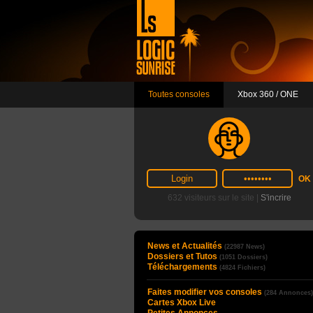
Toutes consoles
Xbox 360 / ONE
632 visiteurs sur le site |
S'incrire
News et Actualités
(22987 News)
Dossiers et Tutos
(1051 Dossiers)
Téléchargements
(4824 Fichiers)
Faites modifier vos consoles
(284 Annonces)
Cartes Xbox Live