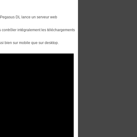
, Pegasus DL lance un serveur web
rs contrôler intégralement les téléchargements
ussi bien sur mobile que sur desktop.