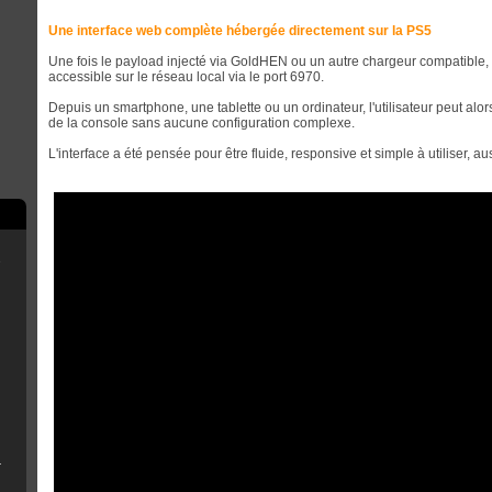
Une interface web complète hébergée directement sur la PS5
Une fois le payload injecté via GoldHEN ou un autre chargeur compatible
accessible sur le réseau local via le port 6970.
Depuis un smartphone, une tablette ou un ordinateur, l'utilisateur peut alo
de la console sans aucune configuration complexe.
L'interface a été pensée pour être fluide, responsive et simple à utiliser, a
e
scord
rry Pi
B Installer
n