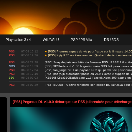
Playstation 3 / 4
Wii / Wii U
PSP / PS Vita
DS / 3DS
PS3
07-08 15:12
[PS5] Premiers signes de vie pour Yarpe sur le firmware 14.0
PS3
07-08 12:36
[PS5] Kyty PS5 accélère encore : Quake II devient entièrem
PS3
06-08 22:38
[PS5] Sony déploie une bêta du firmware PS5 : PSSR 2.0 activ
NDS
06-08 18:39
[3DS] 3DShell-next v1.00 le gestionnaire 3DS fait peau neuve 
PS3
06-08 17:54
[PS5] fan_target v0.1 un payload PS5 qui permet de personnalis
PS3
06-08 17:45
[PS5] ps5-y2jb-autoloader passe en v0.9.1 avec le support d
360
06-08 09:03
[XB360] Xbox360BadUpdate v1.3 l'exploit Xbox 360 gagne en fi
PS3
05-08 07:29
[PS5] BD-JB5 : Gezine renomme son exploit Blu-ray Java pour 
[PS5] Pegasus DL v1.0.0 débarque sur PS5 jailbreakée pour télécharge