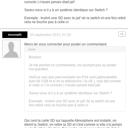
console ) n'avais jamais était jail'.
Savez-vous si il y à un système identique sur Switch ?
Exemple : Inséré une SD avec le jail' de la switch et une fois retiré
cela ne touche pas à celle-ci
mouradh
03 septembre 2023, 01:29
Merci de vous connecter pour poster un commentaire
Bonjour,
Je me permet ce commentaire, ne sachant pas ou poster
ma question.
Voilà je sais que part exemple les PS4 sont jailbreakable
part clé USB et si on la débranche ( la clé ), cela fait comme
si celle-ci ( la console ) n'avais jamais était jail'.
Savez-vous si il y à un système identique sur Switch ?
Exemple : Inséré une SD avec le jail' de la switch et une
fois retiré cela ne touche pas à celle-ci
Oui cest la carte SD sur laquelle Atmosphere est installé, on
éteint la Switch, on retire la SD et c'est comme si elle n'a jamais