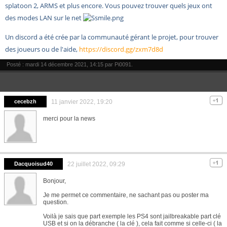
splatoon 2, ARMS et plus encore. Vous pouvez trouver quels jeux ont
des modes LAN sur le net
Un discord a été crée par la communauté gérant le projet, pour trouver
des joueurs ou de l'aide,
https://discord.gg/zxm7d8d
Posté : mardi 14 décembre 2021, 14:15 par
Pi0091
.
cecebzh
11 janvier 2022, 19:20
merci pour la news
Dacquoisud40
22 juillet 2022, 09:29
Bonjour,
Je me permet ce commentaire, ne sachant pas ou poster ma
question.
Voilà je sais que part exemple les PS4 sont jailbreakable part clé
USB et si on la débranche ( la clé ), cela fait comme si celle-ci ( la