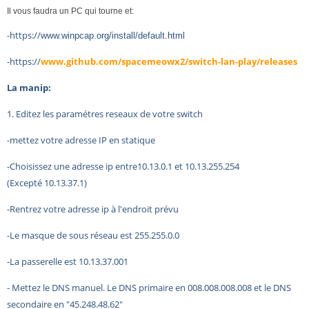
Il vous faudra un PC qui tourne et:
-https://
www.winpcap.org/install/default.html
-https://
www.github.com/spacemeowx2/switch-lan-play/releases
La manip:
1. Editez les paramétres reseaux de votre switch
-mettez votre adresse IP en statique
-Choisissez une adresse ip entre10.13.0.1 et 10.13.255.254
(Excepté 10.13.37.1)
-Rentrez votre adresse ip à l'endroit prévu
-Le masque de sous réseau est 255.255.0.0
-La passerelle est 10.13.37.001
- Mettez le DNS manuel. Le DNS primaire en 008.008.008.008 et l
e DNS
secondaire en "45.248.48.62"