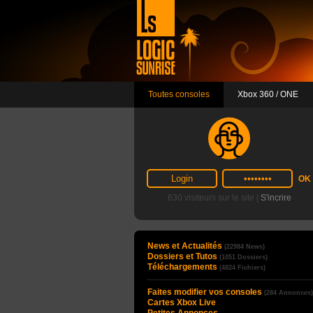
Toutes consoles
Xbox 360 / ONE
630 visiteurs sur le site |
S'incrire
News et Actualités
(22984 News)
Dossiers et Tutos
(1051 Dossiers)
Téléchargements
(4824 Fichiers)
Faites modifier vos consoles
(284 Annonces)
Cartes Xbox Live