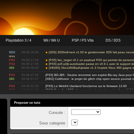
Playstation 3 / 4
Wii / Wii U
PSP / PS Vita
DS / 3DS
NDS
06-08 18:39
[3DS] 3DShell-next v1.00 le gestionnaire 3DS fait peau neuv
revu
PS3
06-08 17:54
[PS5] fan_target v0.1 un payload PS5 qui permet de personnal
PS3
06-08 17:45
[PS5] ps5-y2jb-autoloader passe en v0.9.1 avec le support
360
06-08 09:03
[XB360] Xbox360BadUpdate v1.3 l'exploit Xbox 360 gagne en 
PS3
05-08 07:29
[PS5] BD-JB5 : Gezine renomme son exploit Blu-ray Java pour 
360
05-08 07:17
[XBO] Coldforest : le projet de glitch chip open source pourrait 
PS3
04-08 22:20
[PS5] Le WebKit Userland fonctionne sur le firmware 13.60
PS3
04-08 19:57
[PS5] RetroArchPS5 : Les premiers tests et une interface dédié
Proposer ce tuto
Console :
Sous categorie