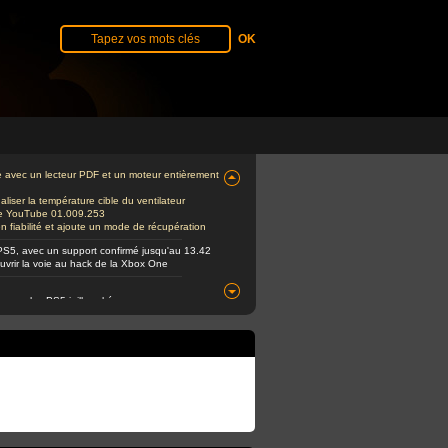
e avec un lecteur PDF et un moteur entièrement
iser la température cible du ventilateur
 de YouTube 01.009.253
fiabilité et ajoute un mode de récupération
PS5, avec un support confirmé jusqu'au 13.42
ouvrir la voie au hack de la Xbox One
e pour les PS5 jailbreakées