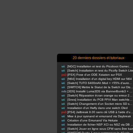
20 derniers dossiers et tutoriaux
wii
[NGC] Installation et test du Picoboot Gamecube
wii
[Switch] Installation et test du Picofly Switch Lit
ps3
[PSX] Pose d'un ODE Xstation sur PSX
wii
[N64] Installation d'un digital key HDMI sur N64
wii
[Switch] TUTO 6400mAh Mod = +55% d'autonomie en nomade !
wii
[SWITCH] Mettre le Statut de la Switch sur Di
nds
[3DS] Installé Luma3DS via BannerBomb3 + USM sur Old3DS / New3DS
wii
[Switch] Réparation écran orange ou erreur 2110-3127
wii
[Snes] Installation du PCB FFVI Man switchless 50/60hz dezonnage
wii
[Switch] Changement d'un Socket micro SD sur switch classique
wii
Installation d'un Hwfly dans une switch Oled
ps3
[PS4] Jailbreak 9.00 sans clé USB à l'aide d'un Raspbe
wii
Mise à jour sysnand et emunand via Daybreak
wii
Création d'une Emunand Via Hekate
wii
Installation de fichier NSP XCI ou NSZ via D
wii
[Switch] Jouer en ligne sous CFW sans être ba
wii
[SWITCH] Guide 1 pour commencer le développement d'homebrews