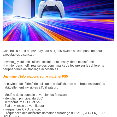
Construit à partir du ps5-payload-sdk, ps5-hwinfo se compose de deux
exécutables distincts :
- hwinfo_sysinfo.elf : affiche les informations système et matérielles.
- hwinfo_bench.elf : réalise des benchmarks de lecture sur les différents
périphériques de stockage accessibles.
Une mine d'informations sur le matériel PS5
Le payload de télémétrie est capable d'afficher de nombreuses données
habituellement invisibles à l'utilisateur :
- Modèle de la console et version du firmware
- Identifiant principal du SoC
- Températures CPU et SoC
- État et vitesse du ventilateur
- Fréquences CPU par cœur
- Fréquences des différents domaines d'horloge du SoC (GFXCLK, FCLK,
UCLK, etc.)