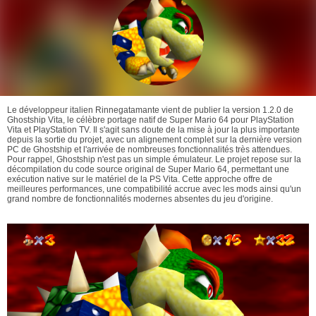
Le développeur italien Rinnegatamante vient de publier la version 1.2.0 de
Ghostship Vita, le célèbre portage natif de Super Mario 64 pour PlayStation
Vita et PlayStation TV. Il s'agit sans doute de la mise à jour la plus importante
depuis la sortie du projet, avec un alignement complet sur la dernière version
PC de Ghostship et l'arrivée de nombreuses fonctionnalités très attendues.
Pour rappel, Ghostship n'est pas un simple émulateur. Le projet repose sur la
décompilation du code source original de Super Mario 64, permettant une
exécution native sur le matériel de la PS Vita. Cette approche offre de
meilleures performances, une compatibilité accrue avec les mods ainsi qu'un
grand nombre de fonctionnalités modernes absentes du jeu d'origine.