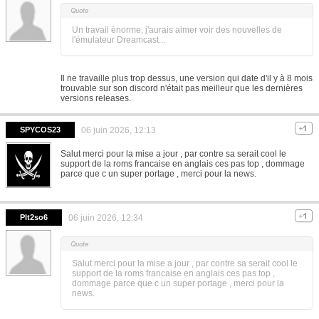
Un travail énorme, j'aurais aimer voir des nouvelles de
l'émulateur Dreamcast...
Il ne travaille plus trop dessus, une version qui date d'il y à 8 mois
trouvable sur son discord n'était pas meilleur que les dernières
versions releases.
SPYCOS23
06 juin 2026, 12:13
Salut merci pour la mise a jour , par contre sa serait cool le
support de la roms francaise en anglais ces pas top , dommage
parce que c un super portage , merci pour la news.
Plt2so6
06 juin 2026, 12:34
Salut merci pour la mise a jour , par contre sa serait cool le
support de la roms francaise en anglais ces pas top ,
dommage parce que c un super portage , merci pour la
news.