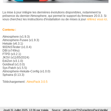
La mise à jour intègre les dernières évolutions disponibles, notamment la
présence du dernier Atmosphere, qui permet le support du firmware 20.0.3. Si
vous cherchez les instructions d'installation ou de mises à jour
référez vous ici
.
Contenu :
Atmosphere (v1.9.3)
Atmosphere-Fusee (v1.9.3)
Hekate (v6.3.1)
90DNSTester (v1.0.4)
DBI (v749ru)
FTPD (v3.2.1)
JKSV (v11/05/2024)
EdiZon (v3.1.0)
Goldleaf (v1.0.0)
Sys-Patch (v1.5.5)
Atmosphere-Hekate-Config (v1.0.0)
Sphaira (0.13.3)
Téléchargement :
AtmoPack 3.0.5
Jeudi 31 Juillet 2025, 13:36 par
tralala
Source : github.com/THZoria/AtmoPackVanilla/