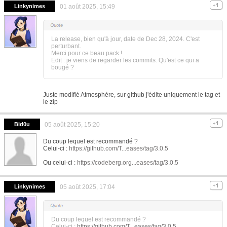
Linkynimes
01 août 2025, 15:49
La release, bien qu'à jour, date de Dec 28, 2024. C'est
perturbant.
Merci pour ce beau pack !
Edit : je viens de regarder les commits. Qu'est ce qui a
bougé ?
Juste modifié Atmosphère, sur github j'édite uniquement le tag et
le zip
Bid0u
05 août 2025, 15:20
Du coup lequel est recommandé ?
Celui-ci :
https://github.com/T...eases/tag/3.0.5
Ou celui-ci :
https://codeberg.org...eases/tag/3.0.5
Linkynimes
05 août 2025, 17:04
Du coup lequel est recommandé ?
Celui-ci :
https://github.com/T...eases/tag/3.0.5