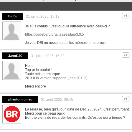
Bid0u
31 juillet 2025, 15:19
Je suis confus. C'est quoi la différence avec celui-ci ?
https://codeberg.org...eases/tag/3.0.5
Je vois DBI en russe et pas les mêmes homebrews.
Jarod190
31 juillet 2025, 15:39
Hello,
Top pr le boulot !
Toute petite remarque
20.3.0 la version supporte ( pas 20.0.3)
Merci encore
phantomromeo
01 août 2025, 09:45
La release, bien qu'à jour, date de Dec 28, 2024. C'est perturbant.
Merci pour ce beau pack !
Edit : je viens de regarder les commits. Qu'est ce qui a bougé ?