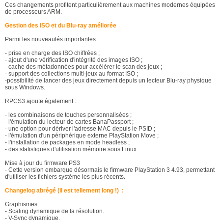
Ces changements profitent particulièrement aux machines modernes équipées
de processeurs ARM.
Gestion des ISO et du Blu-ray améliorée
Parmi les nouveautés importantes :
- prise en charge des ISO chiffrées ;
- ajout d'une vérification d'intégrité des images ISO ;
- cache des métadonnées pour accélérer le scan des jeux ;
- support des collections multi-jeux au format ISO ;
-possibilité de lancer des jeux directement depuis un lecteur Blu-ray physique
sous Windows.
RPCS3 ajoute également :
- les combinaisons de touches personnalisées ;
- l'émulation du lecteur de cartes BanaPassport ;
- une option pour dériver l'adresse MAC depuis le PSID ;
- l'émulation d'un périphérique externe PlayStation Move ;
- l'installation de packages en mode headless ;
- des statistiques d'utilisation mémoire sous Linux.
Mise à jour du firmware PS3
- Cette version embarque désormais le firmware PlayStation 3 4.93, permettant
d'utiliser les fichiers système les plus récents.
Changelog abrégé (il est tellement long !) :
Graphismes
- Scaling dynamique de la résolution.
- V-Sync dynamique.