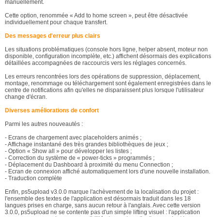
manuellement.
Cette option, renommée « Add to home screen », peut être désactivée
individuellement pour chaque transfert.
Des messages d'erreur plus clairs
Les situations problématiques (console hors ligne, helper absent, moteur non
disponible, configuration incomplète, etc.) affichent désormais des explications
détaillées accompagnées de raccourcis vers les réglages concernés.
Les erreurs rencontrées lors des opérations de suppression, déplacement,
montage, renommage ou téléchargement sont également enregistrées dans le
centre de notifications afin qu'elles ne disparaissent plus lorsque l'utilisateur
change d'écran.
Diverses améliorations de confort
Parmi les autres nouveautés :
- Ecrans de chargement avec placeholders animés ;
- Affichage instantané des très grandes bibliothèques de jeux ;
- Option « Show all » pour développer les listes ;
- Correction du système de « power-ticks » programmés ;
- Déplacement du Dashboard à proximité du menu Connection ;
- Ecran de connexion affiché automatiquement lors d'une nouvelle installation.
- Traduction complète
Enfin, ps5upload v3.0.0 marque l'achèvement de la localisation du projet :
l'ensemble des textes de l'application est désormais traduit dans les 18
langues prises en charge, sans aucun retour à l'anglais. Avec cette version
3.0.0, ps5upload ne se contente pas d'un simple lifting visuel : l'application