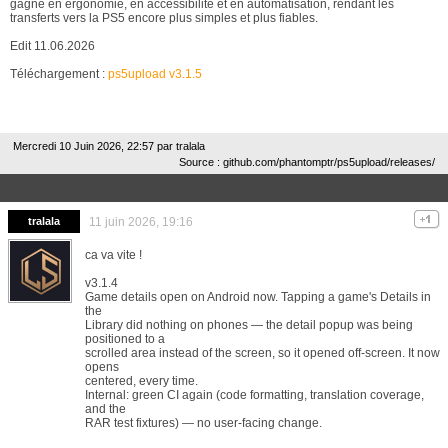
gagne en ergonomie, en accessibilité et en automatisation, rendant les
transferts vers la PS5 encore plus simples et plus fiables.
Edit 11.06.2026
Téléchargement :
ps5upload v3.1.5
Mercredi 10 Juin 2026, 22:57 par
tralala
Source : github.com/phantomptr/ps5upload/releases/
tralala
11 juin 2026, 19:16
ca va vite !
v3.1.4
Game details open on Android now. Tapping a game's Details in
the
Library did nothing on phones — the detail popup was being
positioned to a
scrolled area instead of the screen, so it opened off-screen. It now
opens
centered, every time.
Internal: green CI again (code formatting, translation coverage,
and the
RAR test fixtures) — no user-facing change.