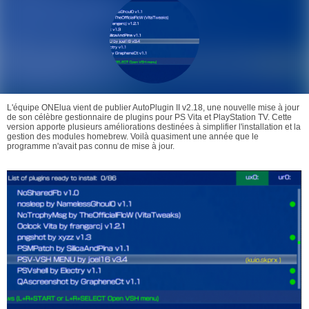
L'équipe ONElua vient de publier AutoPlugin II v2.18, une nouvelle mise à jour
de son célèbre gestionnaire de plugins pour PS Vita et PlayStation TV. Cette
version apporte plusieurs améliorations destinées à simplifier l'installation et la
gestion des modules homebrew. Voilà quasiment une année que le
programme n'avait pas connu de mise à jour.