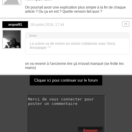
On pourrait avoir une explication plus simple à la fin de chaque
article ? Ou ça en est ? Quelle version fait quoi ?
angeal91
09 juillet 2026, 17:44
La scène va de moins en moins collaborer avec Sony.
#nostalgie ^^
on va revenir à l'ancienne ère çà m'avait manqué (se frotte les
mains)
Cliquer ici pour continuer sur le forum
Envoyer