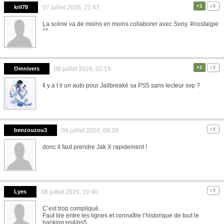
+1
kril78
07 juillet 2026, 21:47
La scène va de moins en moins collaborer avec Sony. #nostalgie
^^
+1
Omnivers
08 juillet 2026, 02:19
Il y a t il un auto pour Jailbreaké sa PS5 sans lecteur svp ?
benzouzou3
08 juillet 2026, 09:39
donc il faut prendre Jak X rapidement !
Lyes
08 juillet 2026, 10:40
C’est trop compliqué.
Faut lire entre les lignes et connaître l’historique de tout le
hacking ps4/ps5.