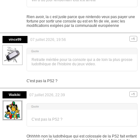
Wii u du jour lendemain tout est arrêté
Rien avoir, la c est juste parce que nintendo veux pas payer une
fortune por sortir une console qu est en fin de vie, avec les
modifications exigées par la communauté européenne
vince99
07 juillet 2026, 19:56
Retraite méritée pour la console qui a de loin la plus grosse
ludothèque de l'histoire du jeux video.
C'est pas la PS2 ?
Waikiki
07 juillet 2026, 22:39
C'est pas la PS2 ?
Ohhhhh non la ludothèque qui est colossale de la PS2 fait enfant