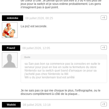
de coeur à côté. Je pense qu'on doit être à 3 ou 4 fois plus de
jeux pour la switch et je sous estime probablement. Les gens
n'imaginent pas à quel point.
mikimike
08 juillet 2026, 00:25
La ps2 est seconde.
FrautZ
08 juillet 2026, 12:05
sa San pas bon sa commence pas la consoles en suite le
serveur pour joué en live en suite la fermeture du store
Nintendo sur la switch quel band d'arnaque ce pour sa
j'acheté pas chez Nintendo la Wii
Wii u du jour lendemain tout est arrêté
Je ne sais pas ce qui me choque le plus, l'orthographe, ou le
discours complètement à côté de la plaque...
Waikiki
08 juillet 2026, 13:18