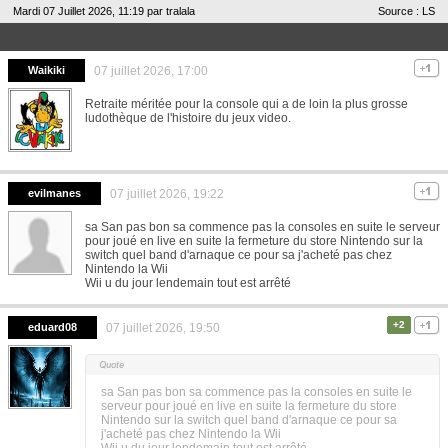
Mardi 07 Juillet 2026, 11:19 par
tralala
Source : LS
Waikiki
07 juillet 2026, 17:00
Retraite méritée pour la console qui a de loin la plus grosse
ludothèque de l'histoire du jeux video.
evilmanes
07 juillet 2026, 19:22
sa San pas bon sa commence pas la consoles en suite le serveur
pour joué en live en suite la fermeture du store Nintendo sur la
switch quel band d'arnaque ce pour sa j'acheté pas chez
Nintendo la Wii
Wii u du jour lendemain tout est arrêté
+2
eduard08
07 juillet 2026, 19:50
sa San pas bon sa commence pas la consoles en suite le
serveur pour joué en live en suite la fermeture du store
Nintendo sur la switch quel band d'arnaque ce pour sa
j'acheté pas chez Nintendo la Wii