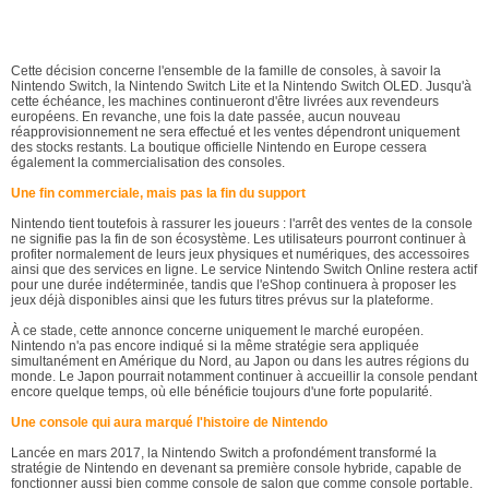
Cette décision concerne l'ensemble de la famille de consoles, à savoir la
Nintendo Switch, la Nintendo Switch Lite et la Nintendo Switch OLED. Jusqu'à
cette échéance, les machines continueront d'être livrées aux revendeurs
européens. En revanche, une fois la date passée, aucun nouveau
réapprovisionnement ne sera effectué et les ventes dépendront uniquement
des stocks restants. La boutique officielle Nintendo en Europe cessera
également la commercialisation des consoles.
Une fin commerciale, mais pas la fin du support
Nintendo tient toutefois à rassurer les joueurs : l'arrêt des ventes de la console
ne signifie pas la fin de son écosystème. Les utilisateurs pourront continuer à
profiter normalement de leurs jeux physiques et numériques, des accessoires
ainsi que des services en ligne. Le service Nintendo Switch Online restera actif
pour une durée indéterminée, tandis que l'eShop continuera à proposer les
jeux déjà disponibles ainsi que les futurs titres prévus sur la plateforme.
À ce stade, cette annonce concerne uniquement le marché européen.
Nintendo n'a pas encore indiqué si la même stratégie sera appliquée
simultanément en Amérique du Nord, au Japon ou dans les autres régions du
monde. Le Japon pourrait notamment continuer à accueillir la console pendant
encore quelque temps, où elle bénéficie toujours d'une forte popularité.
Une console qui aura marqué l'histoire de Nintendo
Lancée en mars 2017, la Nintendo Switch a profondément transformé la
stratégie de Nintendo en devenant sa première console hybride, capable de
fonctionner aussi bien comme console de salon que comme console portable.