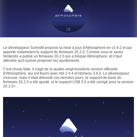
Le développeur SciresM propose la mise à jour d'Atmosphere en v1.9.2 et qui
apporte notamment le support du firmware 20.2.0. Comme vous le savez
Nintendo a publié un firmware 20.2.0 qui a bloqué Atmosphere, et il faut
attendre qu'il puisse proposer les ajustements.
C'est chose faite, il s'agit de la quatre-vingt-troisième version officielle
d'Atmosphère, qui est fourni avec hbl 2.4.4 et hbmenu 3.6.0. Le développeur
s'excuse, mais il était débordé ces derniers jours, le support de base du
firmware 20.2.0 a été ajouté, et le support USB 3.0 a été corrigé pour la version
20.1.0+.