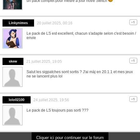
un pack complet pour mettre à jour notre Switch
Linkynimes
20 juillet 2025, 00:16
Le pack de LS est excellent, chacun s'adapte selon c'est besoin /
envie
skew
21 juillet 2025, 19:05
Salut les sigpatches sont sortis ? J'ai màj en 20.1.1 et mes jeux
ne se lancent plus lol
lolo02100
24 juillet 2025, 19:56
Le pack de LS toujours pas sorti ???
Cliquer ici pour continuer sur le forum