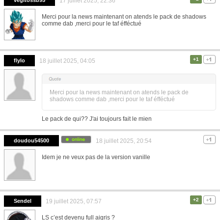
vegitossb95
17 juillet 2025, 22:36
Merci pour la news maintenant on atends le pack de shadows
comme dab ,merci pour le taf éfféctué
+1
flylo
18 juillet 2025, 04:05
Merci pour la news maintenant on atends le pack de
shadows comme dab ,merci pour le taf éfféctué
Le pack de qui?? J'ai toujours fait le mien
doudou54500
18 juillet 2025, 20:54
Idem je ne veux pas de la version vanille
+2
Sendel
19 juillet 2025, 07:57
LS c’est devenu full aigris ?