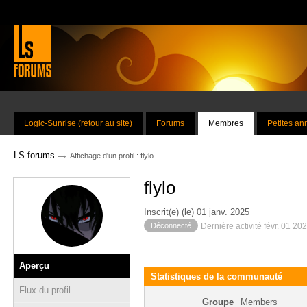
Logic-Sunrise (retour au site)
Forums
Membres
Petites a
→
LS forums
Affichage d'un profil : flylo
flylo
Inscrit(e) (le) 01 janv. 2025
Déconnecté
Dernière activité févr. 01 20
Aperçu
Statistiques de la communauté
Flux du profil
Groupe
Members