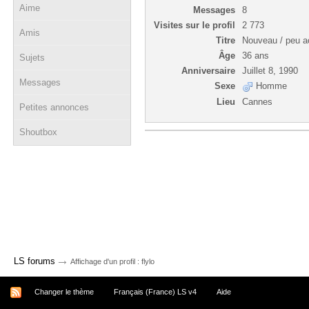
Aime
Messages
8
Visites sur le profil
2 773
Amis
Titre
Nouveau / peu ac
Âge
36 ans
Sujets
Anniversaire
Juillet 8, 1990
Messages
Sexe
Homme
Lieu
Cannes
Petites annonces
Shoutbox
→
LS forums
Affichage d'un profil : flylo
Changer le thème
Français (France) LS v4
Aide