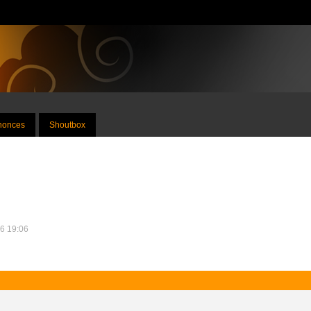
nnonces
Shoutbox
26 19:06