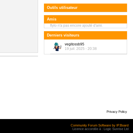
Outils utilisateur
Amis
flylo n'a pas encore ajouté d'ami.
Derniers visiteurs
vegitossb95
19 juil. 2025 - 20:38
Privacy Policy
Community Forum Software by IP.Board
Licence accordée à : Logic Sunrise Ltd