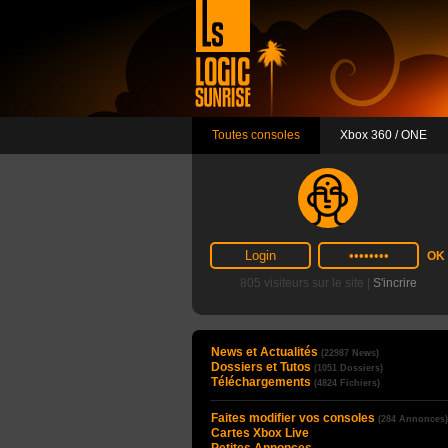
Toutes consoles
Xbox 360 / ONE
805 visiteurs sur le site |
S'incrire
News et Actualités
(22987 News)
Dossiers et Tutos
(1051 Dossiers)
Téléchargements
(4824 Fichiers)
Faites modifier vos consoles
(284 Annonces)
Cartes Xbox Live