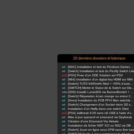
20 derniers dossiers et tutoriaux
wii
[NGC] Installation et test du Picoboot Gamecube
wii
[Switch] Installation et test du Picofly Switch Lit
ps3
[PSX] Pose d'un ODE Xstation sur PSX
wii
[N64] Installation d'un digital key HDMI sur N64
wii
[Switch] TUTO 6400mAh Mod = +55% d'autonomie en nomade !
wii
[SWITCH] Mettre le Statut de la Switch sur Di
nds
[3DS] Installé Luma3DS via BannerBomb3 + USM sur Old3DS / New3DS
wii
[Switch] Réparation écran orange ou erreur 2110-3127
wii
[Snes] Installation du PCB FFVI Man switchless 50/60hz dezonnage
wii
[Switch] Changement d'un Socket micro SD sur switch classique
wii
Installation d'un Hwfly dans une switch Oled
ps3
[PS4] Jailbreak 9.00 sans clé USB à l'aide d'un Raspbe
wii
Mise à jour sysnand et emunand via Daybreak
wii
Création d'une Emunand Via Hekate
wii
Installation de fichier NSP XCI ou NSZ via D
wii
[Switch] Jouer en ligne sous CFW sans être ba
wii
[SWITCH] Guide 1 pour commencer le développement d'homebrews