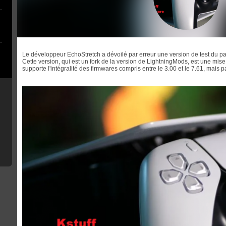
Le développeur EchoStretch a dévoilé par erreur une version de test du pa
Cette version, qui est un fork de la version de LightningMods, est une mise 
supporte l'intégralité des firmwares compris entre le 3.00 et le 7.61, mais