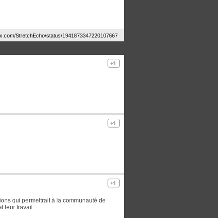
 x.com/StretchEcho/status/1941873347220107667
ions qui permettrait à la communauté de
eur travail.....