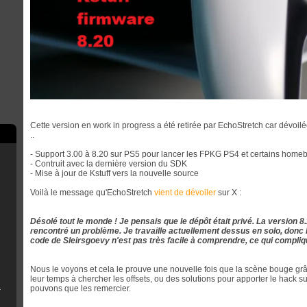
Cette version en work in progress a été retirée par EchoStretch car dévoilée
..
- Support 3.00 à 8.20 sur PS5 pour lancer les FPKG PS4 et certains home
e
- Contruit avec la dernière version du SDK
- Mise à jour de Kstuff vers la nouvelle source
Voilà le message qu'EchoStretch
vient de dévoiler
sur X :
scord
Désolé tout le monde ! Je pensais que le dépôt était privé. La version 8.
rencontré un problème. Je travaille actuellement dessus en solo, donc l
code de Sleirsgoevy n'est pas très facile à comprendre, ce qui compliq
rry Pi
Nous le voyons et cela le prouve une nouvelle fois que la scène bouge g
leur temps à chercher les offsets, ou des solutions pour apporter le hack s
B Installer
pouvons que les remercier.
n