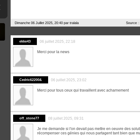
ne clé USB
erthax [Outated]
Dimanche 06 Juillet 2025, 20:40 par
tralala
Source :
ekke43
06 juillet 2025, 22:18
Merci pour la news
Cedric62200&
06 juillet 2025, 23:02
Merci pour tous ceux qui travaillent avec acharnement
off_stone77
08 juillet 2025, 09:31
Je me demande si l'on devait pas mettre en oeuvre des solut
récompenser ces génies qui nous partagent tant bien que mal l