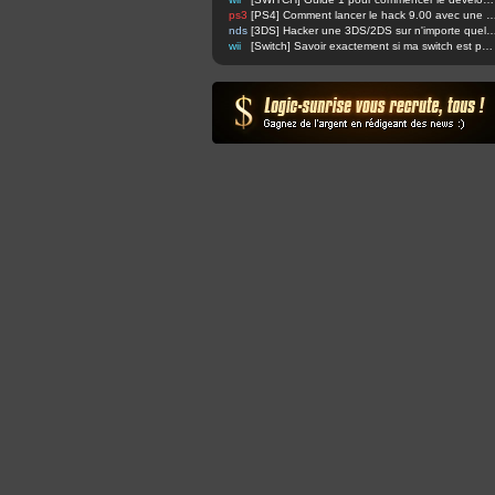
ps3
[PS4] Comment lancer le hack 9.00 avec u
nds
[3DS] Hacker une 3DS/2DS sur n'importe quelle firmware via safec
wii
[Switch] Savoir exactement si ma switch est patchée ou non