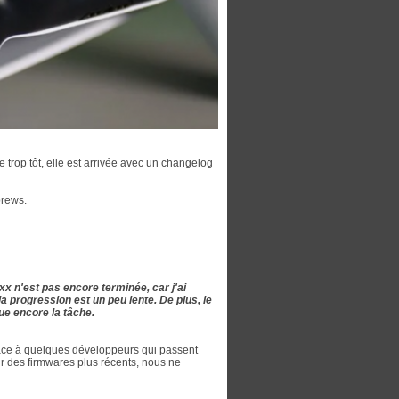
 trop tôt, elle est arrivée avec un changelog
brews.
xx n'est pas encore terminée, car j'ai
a progression est un peu lente. De plus, le
ue encore la tâche.
râce à quelques développeurs qui passent
ur des firmwares plus récents, nous ne