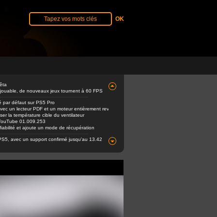
êta
 jouable, de nouveaux jeux tournent à 60 FPS
é par défaut sur PS5 Pro
avec un lecteur PDF et un moteur entièrement revu
er la température cible du ventilateur
e YouTube 01.009.253
abilité et ajoute un mode de récupération
PS5, avec un support confirmé jusqu'au 13.42