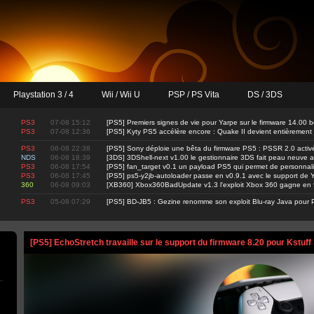
Playstation 3 / 4
Wii / Wii U
PSP / PS Vita
DS / 3DS
PS3
07-08 15:12
[PS5] Premiers signes de vie pour Yarpe sur le firmware 14.00 b
PS3
07-08 12:36
[PS5] Kyty PS5 accélère encore : Quake II devient entièrement
PS3
06-08 22:38
[PS5] Sony déploie une bêta du firmware PS5 : PSSR 2.0 activ
NDS
06-08 18:39
[3DS] 3DShell-next v1.00 le gestionnaire 3DS fait peau neuve 
PS3
06-08 17:54
[PS5] fan_target v0.1 un payload PS5 qui permet de personnalis
PS3
06-08 17:45
[PS5] ps5-y2jb-autoloader passe en v0.9.1 avec le support d
360
06-08 09:03
[XB360] Xbox360BadUpdate v1.3 l'exploit Xbox 360 gagne en fi
PS3
05-08 07:29
[PS5] BD-JB5 : Gezine renomme son exploit Blu-ray Java pour 
[PS5] EchoStretch travaille sur le support du firmware 8.20 pour Kstuff