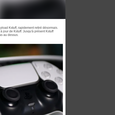
yload Kstuff, rapidement retiré désormais.
à jour de Kstuff. Jusqu'à présent Kstuff
 pas au dessus.