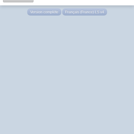
Version complète
Français (France) LS v4