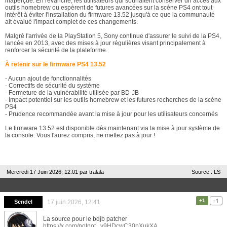
inaperçue. En revanche, les utilisateurs qui souhaitent conserver un accès aux
outils homebrew ou espèrent de futures avancées sur la scène PS4 ont tout
intérêt à éviter l'installation du firmware 13.52 jusqu'à ce que la communauté
ait évalué l'impact complet de ces changements.
Malgré l'arrivée de la PlayStation 5, Sony continue d'assurer le suivi de la PS4,
lancée en 2013, avec des mises à jour régulières visant principalement à
renforcer la sécurité de la plateforme.
À retenir sur le firmware PS4 13.52
- Aucun ajout de fonctionnalités
- Correctifs de sécurité du système
- Fermeture de la vulnérabilité utilisée par BD-JB
- Impact potentiel sur les outils homebrew et les futures recherches de la scène
PS4
- Prudence recommandée avant la mise à jour pour les utilisateurs concernés
Le firmware 13.52 est disponible dès maintenant via la mise à jour système de
la console. Vous l'aurez compris, ne mettez pas à jour !
Mercredi 17 Juin 2026, 12:01 par
tralala
Source : LS
+1
Sendel
17 juin 2026, 12:41
La source pour le bdjb patcher
https://x.com/notnot...v9HDcwC30pXukXA