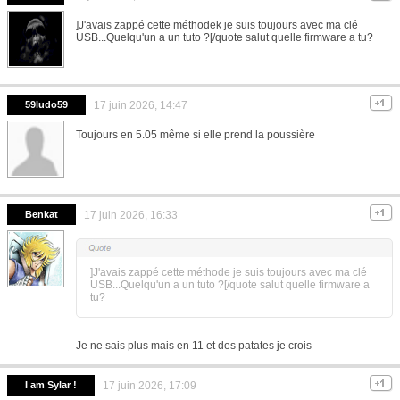
]J'avais zappé cette méthodek je suis toujours avec ma clé
USB...Quelqu'un a un tuto ?[/quote salut quelle firmware a tu?
59ludo59
17 juin 2026, 14:47
Toujours en 5.05 même si elle prend la poussière
Benkat
17 juin 2026, 16:33
]J'avais zappé cette méthode je suis toujours avec ma clé
USB...Quelqu'un a un tuto ?[/quote salut quelle firmware a
tu?
Je ne sais plus mais en 11 et des patates je crois
I am Sylar !
17 juin 2026, 17:09