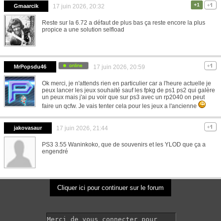
+1
Gmaarcik
17 juin 2026, 20:32
Reste sur la 6.72 a défaut de plus bas ça reste encore la plus
propice a une solution selfload
MrPopsdu46
17 juin 2026, 20:59
Ok merci, je n'attends rien en particulier car a l'heure actuelle je
peux lancer les jeux souhaité sauf les fpkg de ps1 ps2 qui galère
un peux mais j'ai pu voir que sur ps3 avec un rp2040 on peut
faire un qcfw. Je vais tenter cela pour les jeux a l'ancienne
jakovasaur
17 juin 2026, 21:44
PS3 3.55 Waninkoko, que de souvenirs et les YLOD que ça a
engendré
Cliquer ici pour continuer sur le forum