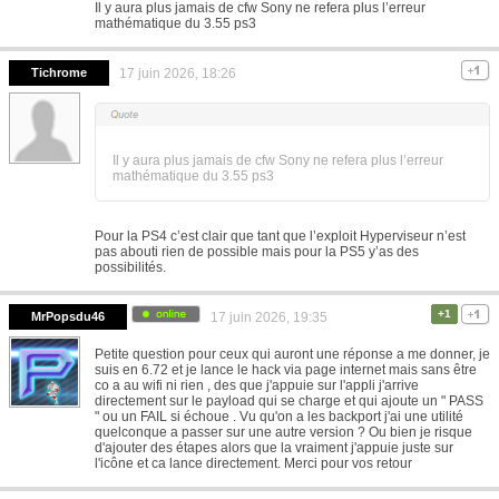
Il y aura plus jamais de cfw Sony ne refera plus l’erreur
mathématique du 3.55 ps3
Tichrome
17 juin 2026, 18:26
Il y aura plus jamais de cfw Sony ne refera plus l’erreur
mathématique du 3.55 ps3
Pour la PS4 c’est clair que tant que l’exploit Hyperviseur n’est
pas abouti rien de possible mais pour la PS5 y’as des
possibilités.
+1
MrPopsdu46
17 juin 2026, 19:35
Petite question pour ceux qui auront une réponse a me donner, je
suis en 6.72 et je lance le hack via page internet mais sans être
co a au wifi ni rien , des que j'appuie sur l'appli j'arrive
directement sur le payload qui se charge et qui ajoute un " PASS
" ou un FAIL si échoue . Vu qu'on a les backport j'ai une utilité
quelconque a passer sur une autre version ? Ou bien je risque
d'ajouter des étapes alors que la vraiment j'appuie juste sur
l'icône et ca lance directement. Merci pour vos retour