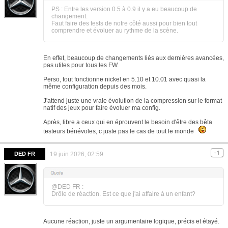
PS : Entre les version 0.5 à 0.9 il y a eu beaucoup de
changement.
Faut faire des tests de notre côté aussi pour bien tout
comprendre et évoluer au rythme de la scène.
En effet, beaucoup de changements liés aux dernières avancées,
pas utiles pour tous les FW.
Perso, tout fonctionne nickel en 5.10 et 10.01 avec quasi la
même configuration depuis des mois.
J'attend juste une vraie évolution de la compression sur le format
natif des jeux pour faire évoluer ma config.
Après, libre a ceux qui en éprouvent le besoin d'être des bêta
testeurs bénévoles, c juste pas le cas de tout le monde
DED FR
19 juin 2026, 02:59
@DED FR :
Drôle de réaction. Est ce que j'ai affaire à un enfant?
Aucune réaction, juste un argumentaire logique, précis et étayé.