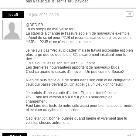
pas a ceux qui utilisent 1 seul payload.
jgduff
18 juin 2026, 03:25
@DED FR :
Tu es rempli de mauvaise foi?
La stabilité a changé je t'assure et plein de nouveauté exemple
...Ajout de script pour P2JB et reconnaissance entre les versions
Y2JB et P2JB et ce n'est qu'un exemple.
Je ne suis pas "Pro autoloader" mais le travail accomplie est bien
plus large que ce que tu dis. C'est carrément insultant pour le
dev.
...Mais oui tu as raison sur UN SEUL point.
Les dernières nouveautées apportent de nouveaux bugs.
C'est ça quand tu essais d'innover... Un peu comme SpaceX.
Rien de plus facile que de rester dans son coin et de critiquer tout
ceux qui passe devant toi. On appel ça un vieux grincheux!
Je partais d'une volonté d'aider... Et je suis tombé sur toi.
PS : Entre les version 0.5 à 0.9 il y a eu beaucoup de
changement.
Faut faire des tests de notre côté aussi pour bien tout comprendre
et évoluer au rythme de la scène.
Ceci étant dit, bonne journée quand même et vivement que tu
vois les choses autrement.