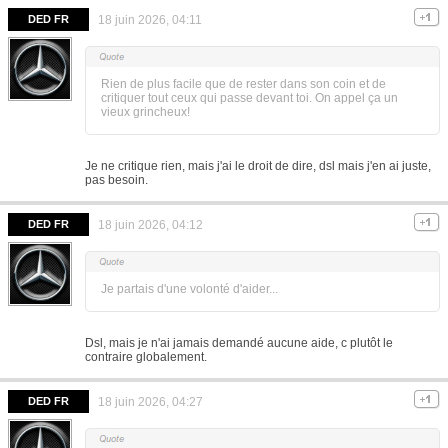
DED FR
18 juin 2026, 04:11
Rien de plus facile que de rester dans son coin et de
critiquer tout ceux qui passe devant toi. On appel ça un
vieux grincheux!
Je ne critique rien, mais j'ai le droit de dire, dsl mais j'en ai juste,
pas besoin.
DED FR
18 juin 2026, 04:12
Je partais d'une volonté d'aider...
Dsl, mais je n'ai jamais demandé aucune aide, c plutôt le
contraire globalement.
DED FR
18 juin 2026, 04:27