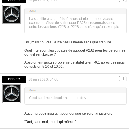
DED FR
18 juin 2026, 04:06
La stabilité a changé je t'assure et plein de nouveauté
exemple ...Ajout de script pour P2JB et reconnaissance
entre les versions Y2JB et P2JB et ce n'est qu'un exemple.
Dsl, mais nouveauté n'a pas la même sens que stabilité.
Quel intérêt ont les updates de support P2JB pour les personnes
qui utilisent Lapse ?
Absolument aucun problème de stabilité en v0.1 après des mois
de tests en 5.10 et 10.01.
DED FR
18 juin 2026, 04:08
C'est carrément insultant pour le dev.
Aucun propos insultant pour qui que ce soit, j'ai juste dit:
"
Bref, sans moi, merci qd même."