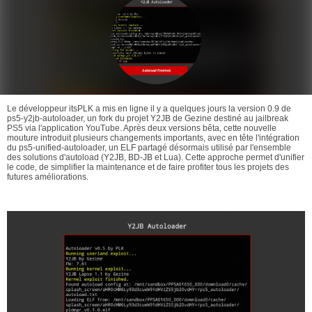
Le développeur itsPLK a mis en ligne il y a quelques jours la version 0.9 de
ps5-y2jb-autoloader, un fork du projet Y2JB de Gezine destiné au jailbreak
PS5 via l'application YouTube. Après deux versions bêta, cette nouvelle
mouture introduit plusieurs changements importants, avec en tête l'intégration
du ps5-unified-autoloader, un ELF partagé désormais utilisé par l'ensemble
des solutions d'autoload (Y2JB, BD-JB et Lua). Cette approche permet d'unifier
le code, de simplifier la maintenance et de faire profiter tous les projets des
futures améliorations.