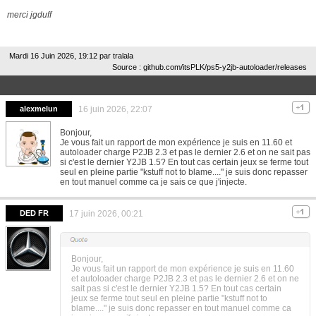
merci jgduff
Mardi 16 Juin 2026, 19:12 par
tralala
Source : github.com/itsPLK/ps5-y2jb-autoloader/releases
alexmelun
16 juin 2026, 22:07
Bonjour,
Je vous fait un rapport de mon expérience je suis en 11.60 et
autoloader charge P2JB 2.3 et pas le dernier 2.6 et on ne sait pas
si c'est le dernier Y2JB 1.5? En tout cas certain jeux se ferme tout
seul en pleine partie "kstuff not to blame...." je suis donc repasser
en tout manuel comme ca je sais ce que j'injecte.
DED FR
17 juin 2026, 00:21
Bonjour,
Je vous fait un rapport de mon expérience je suis en 11.60
et autoloader charge P2JB 2.3 et pas le dernier 2.6 et on ne
sait pas si c'est le dernier Y2JB 1.5? En tout cas certain
jeux se ferme tout seul en pleine partie "kstuff not to
blame...." je suis donc repasser en tout manuel comme ca