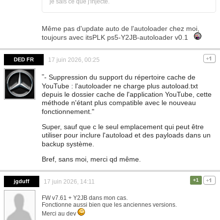
je sais ce que j'injecte.
Même pas d'update auto de l'autoloader chez moi,
toujours avec itsPLK ps5-Y2JB-autoloader v0.1
DED FR
17 juin 2026, 00:25
"
- Suppression du support du répertoire cache de
YouTube : l'autoloader ne charge plus autoload.txt
depuis le dossier cache de l'application YouTube, cette
méthode n'étant plus compatible avec le nouveau
fonctionnement."
Super, sauf que c le seul emplacement qui peut être
utiliser pour inclure l'autoload et des payloads dans un
backup système.
Bref, sans moi, merci qd même.
+1
jgduff
17 juin 2026, 14:11
FW v7.61 + Y2JB dans mon cas.
Fonctionne aussi bien que les anciennes versions.
Merci au dev