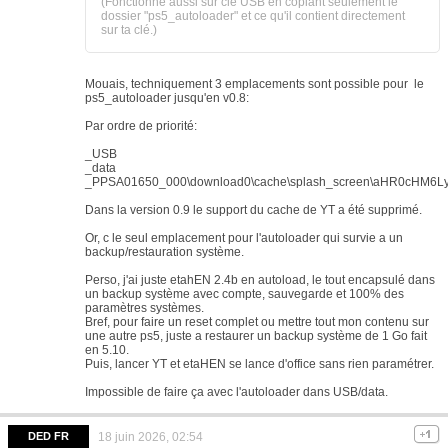
(Fonctionne aussi sur clé USB en copiant seulement le
dossier "ps5_autoloader" et ce qu'il contient directement
sur ta clé.)
Mouais, techniquement 3 emplacements sont possible pour le
ps5_autoloader jusqu'en v0.8:
Par ordre de priorité:
_USB
_data
_PPSA01650_000\download0\cache\splash_screen\aHR0cHM6
Dans la version 0.9 le support du cache de YT a été supprimé.
Or, c le seul emplacement pour l'autoloader qui survie a un
backup/restauration système.
Perso, j'ai juste etahEN 2.4b en autoload, le tout encapsulé dans
un backup système avec compte, sauvegarde et 100% des
paramètres systèmes.
Bref, pour faire un reset complet ou mettre tout mon contenu sur
une autre ps5, juste a restaurer un backup système de 1 Go fait
en 5.10.
Puis, lancer YT et etaHEN se lance d'office sans rien paramétrer.
Impossible de faire ça avec l'autoloader dans USB/data.
DED FR
18 juin 2026, 02:54