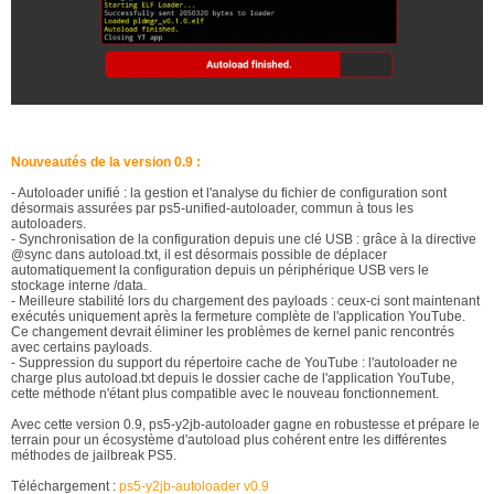
Nouveautés de la version 0.9 :
- Autoloader unifié : la gestion et l'analyse du fichier de configuration sont
désormais assurées par ps5-unified-autoloader, commun à tous les
autoloaders.
- Synchronisation de la configuration depuis une clé USB : grâce à la directive
@sync dans autoload.txt, il est désormais possible de déplacer
automatiquement la configuration depuis un périphérique USB vers le
stockage interne /data.
- Meilleure stabilité lors du chargement des payloads : ceux-ci sont maintenant
exécutés uniquement après la fermeture complète de l'application YouTube.
Ce changement devrait éliminer les problèmes de kernel panic rencontrés
avec certains payloads.
- Suppression du support du répertoire cache de YouTube : l'autoloader ne
charge plus autoload.txt depuis le dossier cache de l'application YouTube,
cette méthode n'étant plus compatible avec le nouveau fonctionnement.
Avec cette version 0.9, ps5-y2jb-autoloader gagne en robustesse et prépare le
terrain pour un écosystème d'autoload plus cohérent entre les différentes
méthodes de jailbreak PS5.
Téléchargement :
ps5-y2jb-autoloader v0.9