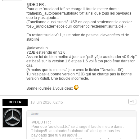
@DED FR :
Pour que "autoload.txt" se charge il faut le mettre dans :
"data/ps5_autoloader/autoload.txt" ainsi que tous les payloads
que tu y as ajouté...
(Fonctionne aussi sur clé USB en copiant seulement le dossier
"ps5_autoloader" et ce qu'il contient directement sur ta clé.)
En restant sur la v0.1, tu te prive de pas mal d'avancées et de
stabilité.
@alexmelun
Y2JB est rendu en v1.6.
Assure toi de bien mettre à jour car "ps5-y2jb-autoloader v0.9.zip"
est basé sur la version 1.6 et pas 1.5 voilà ton problème dans ton
cas.
(A moins que tu mettes à jour avec le fichier "Download0")
Tu n'as pas la bonne version Y2JB qui ne charge pas la bonne
version Kstuff. Une boucle incorrecte.
Bonne journée à vous deux
DED FR
18 juin 2026, 02:45
@DED FR :
Pour que "autoload.txt" se charge il faut le mettre dans :
"data/ps5_autoloader/autoload.txt" ainsi que tous les
payloads que tu y as ajouté...