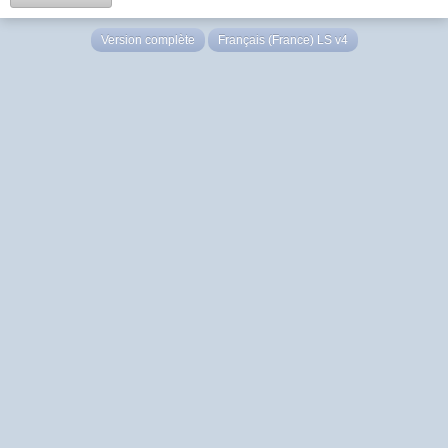
Version complète
Français (France) LS v4