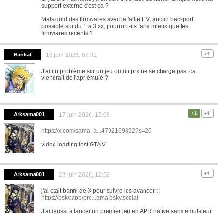
support externe c'est ça ?
Mais quid des firmwares avec la faille HV, aucun backport
possible sur du 1 a 3.xx, pourront-ils faire mieux que les
firmwares recents ?
Benkat
16 juin 2026, 07:01
J'ai un problème sur un jeu ou un prx ne se charge pas, ca
viendrait de l'apr émulé ?
+1
Arksama001
17 juin 2026, 15:09
https://x.com/sama_a...4792169892?s=20
video loading test GTA V
Arksama001
23 juin 2026, 12:52
j'ai etait banni de X pour suivre les avancer :
https://bsky.app/pro...ama.bsky.social
J'ai reussi a lancer un premier jeu en APR native sans emulateur