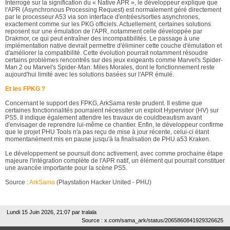
Interrogé sur la signification du « Native APR », le développeur explique que
l'APR (Asynchronous Processing Request) est normalement géré directement
par le processeur A53 via son interface d'entrées/sorties asynchrones,
exactement comme sur les PKG officiels. Actuellement, certaines solutions
reposent sur une émulation de l'APR, notamment celle développée par
Drakmor, ce qui peut entraîner des incompatibilités. Le passage à une
implémentation native devrait permettre d'éliminer cette couche d'émulation et
d'améliorer la compatibilité. Cette évolution pourrait notamment résoudre
certains problèmes rencontrés sur des jeux exigeants comme Marvel's Spider-
Man 2 ou Marvel's Spider-Man: Miles Morales, dont le fonctionnement reste
aujourd'hui limité avec les solutions basées sur l'APR émulé.
Et les FPKG ?
Concernant le support des FPKG, ArkSama reste prudent. Il estime que
certaines fonctionnalités pourraient nécessiter un exploit Hypervisor (HV) sur
PS5. Il indique également attendre les travaux de couldbeautism avant
d'envisager de reprendre lui-même ce chantier. Enfin, le développeur confirme
que le projet PHU Tools n'a pas reçu de mise à jour récente, celui-ci étant
momentanément mis en pause jusqu'à la finalisation de PHU a53 Kraken.
Le développement se poursuit donc activement, avec comme prochaine étape
majeure l'intégration complète de l'APR natif, un élément qui pourrait constituer
une avancée importante pour la scène PS5.
Source :
ArkSama
(Playstation Hacker United - PHU)
Lundi 15 Juin 2026, 21:07 par
tralala
Source : x.com/sama_ark/status/2065860841929326625