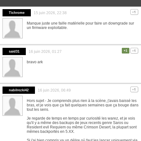
Tichrome
15 juin 2026, 22:38
Manque juste une faille matérielle pour faire un downgrade sur
un firmware exploitable.
+1
said31
16 juin 2026, 01:27
bravo ark
nabilrezki42
16 juin 2026, 06:49
Hors sujet - Je comprends plus rien à la scène, j'avais baissé les
bras, et je vois que ça fait quelques semaines que ça bouge dans
tout les sens.
Je regarde de temps en temps par curiosité les warez, et je vois
qu'il y a même des backups de jeux recents genre Saros ou
Resident evil Requiem ou même Crimson Desert, la plupart sont
mêmes backportés en 5.XX.
Si j'ai bien compris ya un délire où faut les lancer uniquement via