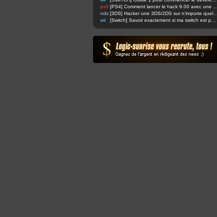
ps3
[PS4] Comment lancer le hack 9.00 avec u
nds
[3DS] Hacker une 3DS/2DS sur n'importe quelle firmware via safec
wii
[Switch] Savoir exactement si ma switch est patchée ou non