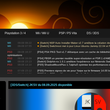
Playstation 3 / 4
Wii / Wii U
PSP / PS Vita
DS / 3DS
WII
09-08 08:22
[Switch] NSP Auto Installer Maker v2.7 améliore la création 
WII
09-08 07:55
[Switch] Switchroot met à jour Linux Ubuntu Jammy 22.04 et 
PS3
08-08 16:37
[PS4] PS4 PKG Tool v1.7 débarque avec un cache de biblioth
optimisations
PS3
08-08 16:09
[PS4] FBSR un premier modèle super-résolution et FSR 1 d'AM
WII
08-08 15:13
[Switch] Dolphin-nx 1.0.1 améliore l'expérience sur Nintendo Sw
PS3
08-08 14:10
[PS5] ShadowMountPlus 1.7alpha5 optimise les performances et i
PS3
07-08 15:12
[PS5] Premiers signes de vie pour Yarpe sur le firmware 14.00 b
PS3
07-08 12:36
[PS5] Kyty PS5 accélère encore : Quake II devient entièrement
[3DS/Switch] JKSV du 08.09.2025 disponible