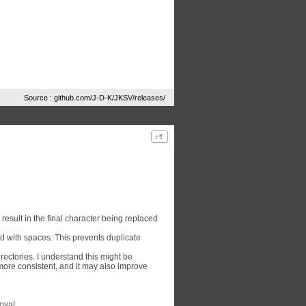
Source : github.com/J-D-K/JKSV/releases/
 result in the final character being replaced
d with spaces. This prevents duplicate
irectories. I understand this might be
ore consistent, and it may also improve
oya!