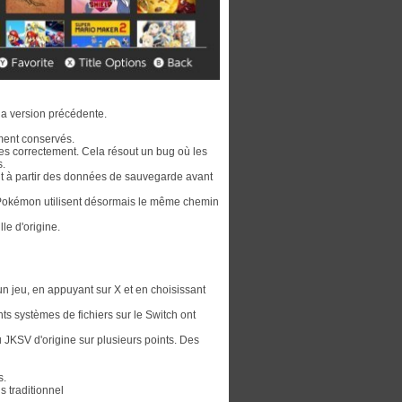
e la version précédente.
ment conservés.
es correctement. Cela résout un bug où les
s.
nt à partir des données de sauvegarde avant
es Pokémon utilisent désormais le même chemin
lle d'origine.
un jeu, en appuyant sur X et en choisissant
nts systèmes de fichiers sur le Switch ont
 JKSV d'origine sur plusieurs points. Des
s.
s traditionnel