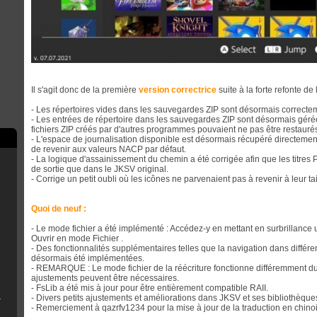
Il s'agit donc de la première
version correctrice
suite à la forte refonte d
- Les répertoires vides dans les sauvegardes ZIP sont désormais correcte
- Les entrées de répertoire dans les sauvegardes ZIP sont désormais géré
fichiers ZIP créés par d'autres programmes pouvaient ne pas être restauré
- L'espace de journalisation disponible est désormais récupéré directeme
de revenir aux valeurs NACP par défaut.
- La logique d'assainissement du chemin a été corrigée afin que les titr
de sortie que dans le JKSV original.
e
- Corrige un petit oubli où les icônes ne parvenaient pas à revenir à leur tai
Quoi de neuf :
scord
- Le mode fichier a été implémenté : Accédez-y en mettant en surbrillance 
Ouvrir en mode Fichier .
- Des fonctionnalités supplémentaires telles que la navigation dans différe
désormais été implémentées.
- REMARQUE : Le mode fichier de la réécriture fonctionne différemment du
rry Pi
ajustements peuvent être nécessaires.
- FsLib a été mis à jour pour être entièrement compatible RAII.
- Divers petits ajustements et améliorations dans JKSV et ses bibliothèque
B Installer
- Remerciement à qazrfv1234 pour la mise à jour de la traduction en chinoi
n