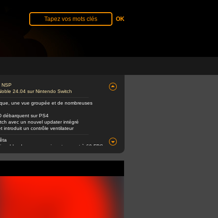
de NSP
Noble 24.04 sur Nintendo Switch
èque, une vue groupée et de nombreuses
D débarquent sur PS4
itch avec un nouvel updater intégré
ntroduit un contrôle ventilateur
êta
 jouable, de nouveaux jeux tournent à 60 FPS