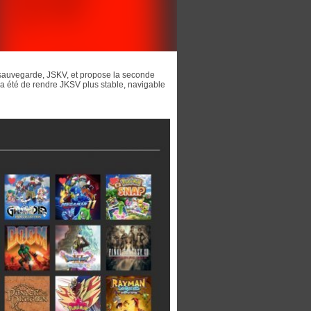
e sauvegarde, JSKV, et propose la seconde
ur a été de rendre JKSV plus stable, navigable