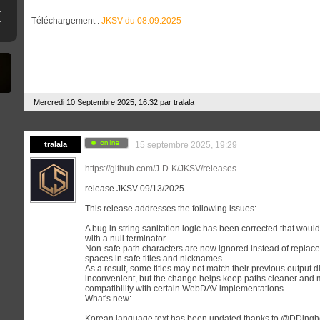
ne clé USB
Téléchargement :
JKSV du 08.09.2025
erthax [Outated]
Mercredi 10 Septembre 2025, 16:32 par
tralala
tralala
15 septembre 2025, 19:29
https://github.com/J-D-K/JKSV/releases
release JKSV 09/13/2025
This release addresses the following issues:
A bug in string sanitation logic has been corrected that would
with a null terminator.
Non-safe path characters are now ignored instead of replace
spaces in safe titles and nicknames.
As a result, some titles may not match their previous output d
inconvenient, but the change helps keep paths cleaner and m
compatibility with certain WebDAV implementations.
What's new:
Korean language text has been updated thanks to @DDingh