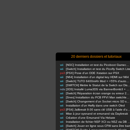
20 derniers dossiers et tutoriaux
wii
[NGC] Installation et test du Picoboot Gamecube
wii
[Switch] Installation et test du Picofly Switch Lit
ps3
[PSX] Pose d'un ODE Xstation sur PSX
wii
[N64] Installation d'un digital key HDMI sur N64
wii
[Switch] TUTO 6400mAh Mod = +55% d'autonomie en nomade !
wii
[SWITCH] Mettre le Statut de la Switch sur Di
nds
[3DS] Installé Luma3DS via BannerBomb3 + USM sur Old3DS / New3DS
wii
[Switch] Réparation écran orange ou erreur 2110-3127
wii
[Snes] Installation du PCB FFVI Man switchless 50/60hz dezonnage
wii
[Switch] Changement d'un Socket micro SD sur switch classique
wii
Installation d'un Hwfly dans une switch Oled
ps3
[PS4] Jailbreak 9.00 sans clé USB à l'aide d'un Raspbe
wii
Mise à jour sysnand et emunand via Daybreak
wii
Création d'une Emunand Via Hekate
wii
Installation de fichier NSP XCI ou NSZ via D
wii
[Switch] Jouer en ligne sous CFW sans être ba
wii
[SWITCH] Guide 1 pour commencer le développement d'homebrews