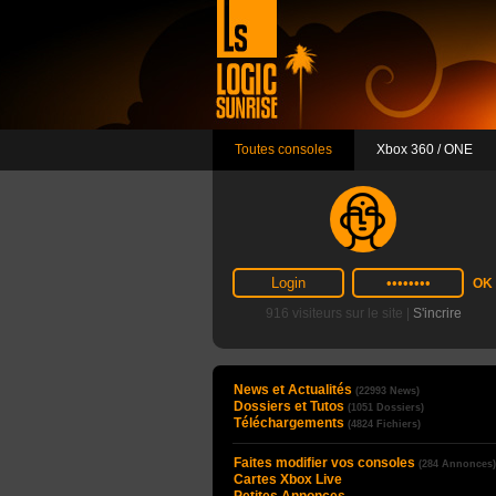
Toutes consoles
Xbox 360 / ONE
916 visiteurs sur le site |
S'incrire
News et Actualités
(22993 News)
Dossiers et Tutos
(1051 Dossiers)
Téléchargements
(4824 Fichiers)
Faites modifier vos consoles
(284 Annonces)
Cartes Xbox Live