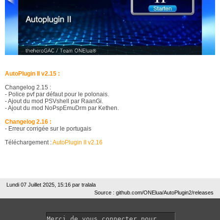
AutoPlugin II v2.15 :
Changelog 2.15 :
- Police pvf par défaut pour le polonais.
- Ajout du mod PSVshell par RaanGi.
- Ajout du mod NoPspEmuDrm par Kethen.
Changelog 2.16 :
- Erreur corrigée sur le portugais
Téléchargement :
AutoPlugin II v2.16
Lundi 07 Juillet 2025, 15:16 par
tralala
Source : github.com/ONElua/AutoPlugin2/releases