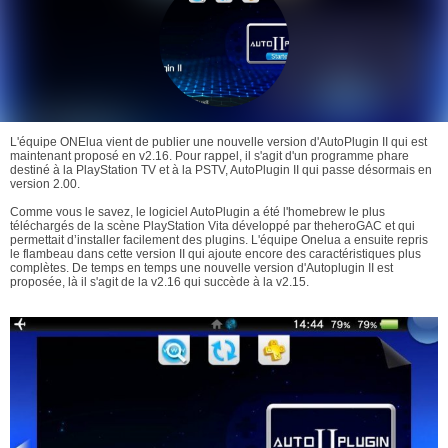
L'équipe ONElua vient de publier une nouvelle version d'AutoPlugin II qui est
maintenant proposé en v2.16. Pour rappel, il s'agit d'un programme phare
destiné à la PlayStation TV et à la PSTV, AutoPlugin II qui passe désormais en
version 2.00.
Comme vous le savez, le logiciel AutoPlugin a été l'homebrew le plus
téléchargés de la scène PlayStation Vita développé par theheroGAC et qui
permettait d’installer facilement des plugins. L'équipe Onelua a ensuite repris
le flambeau dans cette version II qui ajoute encore des caractéristiques plus
complètes. De temps en temps une nouvelle version d'Autoplugin II est
proposée, là il s'agit de la v2.16 qui succède à la v2.15.