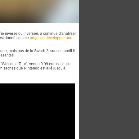
ie inverse ou inversée, a continué d'analyser
s'est donné comme
projet de développer une
ue, mais pas de la Switch 2, sur son profil il
ressantes.
"Welcome Tour", vendu 9.99 euros, ce titre
en sachez que Nintendo est allé jusqu'à