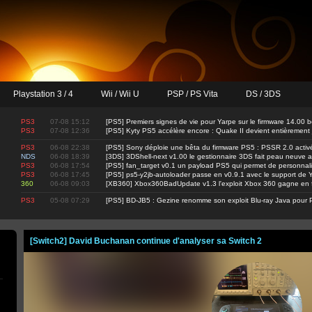
Playstation 3 / 4
Wii / Wii U
PSP / PS Vita
DS / 3DS
PS3
07-08 15:12
[PS5] Premiers signes de vie pour Yarpe sur le firmware 14.00 b
PS3
07-08 12:36
[PS5] Kyty PS5 accélère encore : Quake II devient entièrement
PS3
06-08 22:38
[PS5] Sony déploie une bêta du firmware PS5 : PSSR 2.0 activ
NDS
06-08 18:39
[3DS] 3DShell-next v1.00 le gestionnaire 3DS fait peau neuve 
PS3
06-08 17:54
[PS5] fan_target v0.1 un payload PS5 qui permet de personnalis
PS3
06-08 17:45
[PS5] ps5-y2jb-autoloader passe en v0.9.1 avec le support d
360
06-08 09:03
[XB360] Xbox360BadUpdate v1.3 l'exploit Xbox 360 gagne en fi
PS3
05-08 07:29
[PS5] BD-JB5 : Gezine renomme son exploit Blu-ray Java pour 
[Switch2] David Buchanan continue d'analyser sa Switch 2