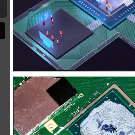
ne clé USB
erthax [Outated]