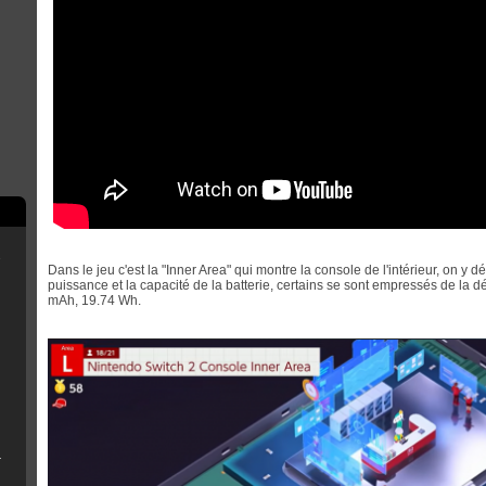
e
Dans le jeu c'est la "Inner Area" qui montre la console de l'intérieur, on y 
puissance et la capacité de la batterie, certains se sont empressés de la dé
mAh, 19.74 Wh.
scord
rry Pi
B Installer
n