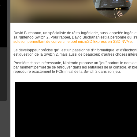
David Buchanan, un spécialiste de rétro-ingénierie, aussi appelée ingénier
sa Nintendo Switch 2. Pour rappel, David Buchanan est la personne qui 
solution permettant de convertir le port microSD Express en SSD NVMe
.
Le développeur précise qu'il est un passionné d'informatique, et d'électroniq
est question de la Switch 2, mais aussi de beaucoup d'autres choses inté
Première chose intéressante, Nintendo propose un "jeu" portant le nom de 
par moment permet de se retrouver dans les entrailles de la console, et bi
reproduire exactement le PCB initial de la Switch 2 dans son jeu.