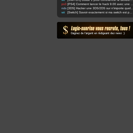
ps3
[PS4] Comment lancer le hack 9.00 avec u
nds
[3DS] Hacker une 3DS/2DS sur n'importe quelle firmware via safec
wii
[Switch] Savoir exactement si ma switch est patchée ou non