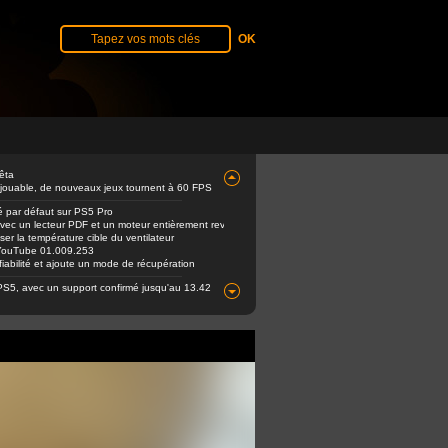
êta
 jouable, de nouveaux jeux tournent à 60 FPS
é par défaut sur PS5 Pro
avec un lecteur PDF et un moteur entièrement revu
er la température cible du ventilateur
e YouTube 01.009.253
abilité et ajoute un mode de récupération
PS5, avec un support confirmé jusqu'au 13.42