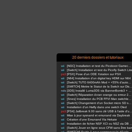
20 derniers dossiers et tutoriaux
wii
[NGC] Installation et test du Picoboot Gamecube
wii
[Switch] Installation et test du Picofly Switch Lit
ps3
[PSX] Pose d'un ODE Xstation sur PSX
wii
[N64] Installation d'un digital key HDMI sur N64
wii
[Switch] TUTO 6400mAh Mod = +55% d'autonomie en nomade !
wii
[SWITCH] Mettre le Statut de la Switch sur Di
nds
[3DS] Installé Luma3DS via BannerBomb3 + USM sur Old3DS / New3DS
wii
[Switch] Réparation écran orange ou erreur 2110-3127
wii
[Snes] Installation du PCB FFVI Man switchless 50/60hz dezonnage
wii
[Switch] Changement d'un Socket micro SD sur switch classique
wii
Installation d'un Hwfly dans une switch Oled
ps3
[PS4] Jailbreak 9.00 sans clé USB à l'aide d'un Raspbe
wii
Mise à jour sysnand et emunand via Daybreak
wii
Création d'une Emunand Via Hekate
wii
Installation de fichier NSP XCI ou NSZ via D
wii
[Switch] Jouer en ligne sous CFW sans être ba
wii
[SWITCH] Guide 1 pour commencer le développement d'homebrews