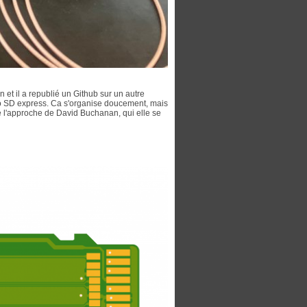
 et il a republié un Github sur un autre
ro SD express. Ca s'organise doucement, mais
ie l'approche de David Buchanan, qui elle se