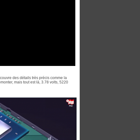
découvre des détails très précis comme la
monter, mais tout est là, 3.78 volts, 5220