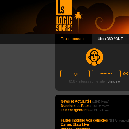
Toutes consoles
Xbox 360 / ONE
858 visiteurs sur le site |
S'incrire
News et Actualités
(22987 News)
Dossiers et Tutos
(1051 Dossiers)
Téléchargements
(4824 Fichiers)
Faites modifier vos consoles
(284 Annonces)
Cartes Xbox Live