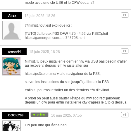
mode avec une clé USB et le CFW dedans?
Airza
15 juin 2025, 18:26
@nimist, tout est expliqué ici :
[TUTO] Jailbreak PS3 OFW 4.75 - 4.92 via PS3Xploit
https://gamergen.com...it-t748708.html
perou64
15 juin 2025, 18:28
Nimist, tu peux installer le dernier hfw via USB pas besoin d'aller
au recovery, depuis le hfw juste aller sur
https://ps3xploit.me/
via le navigateur de la PS3,
suivre les instructions du site jusqu'à jailbreak la PS3
enfin tu pourras installer un des derniers cfw d'evilnat
A priori on peut aussi sauter l'étape du hfw et direct jailbreak
depuis un ofw pour enfin installer le cfw d'après le tuto ci dessus.
DOCKY99
16 juin 2025, 07:55
ON peu dire qui lâche rien .