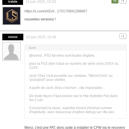
+1
tralala
15 juin 2025, 15:23
https://x.com/xXEvil...170170991288667
nouvelles versions !
nimist
15 juin 2025, 15:48
@nimist , PS3 fat elles sont toutes éligible,
pour la PS3 slim il faut un numéro de série cech-20XX ou
21XX.
cech-25xx c'est possible sur certaine, "MinVrChck" ou
"ps3xploit" pour vérifier,
A partir de cech-30xx c'est hen , cfw impossible .
De toute façon il faut passer par le hfw (hybride Fw) dans
les 2 cas
Concernant la news, superbe boulot d'evilnat comme
d'habitude, avec beaucoup d'option debug sur cfw pex
Merci, c'est une FAT, donc juste à installer le CFW via le recovery