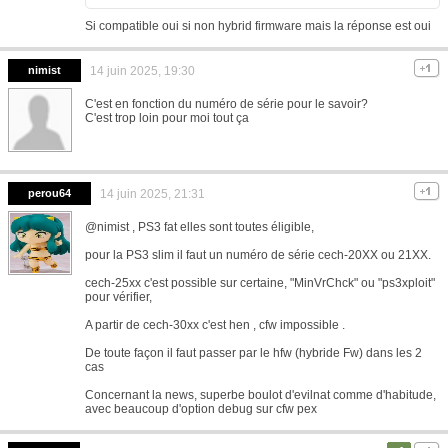
Si compatible oui si non hybrid firmware mais la réponse est oui
nimist
14 juin 2025, 19:30
C'est en fonction du numéro de série pour le savoir?
C'est trop loin pour moi tout ça
perou64
14 juin 2025, 21:31
@nimist , PS3 fat elles sont toutes éligible,
pour la PS3 slim il faut un numéro de série cech-20XX ou 21XX.
cech-25xx c'est possible sur certaine, "MinVrChck" ou "ps3xploit"
pour vérifier,
A partir de cech-30xx c'est hen , cfw impossible .
De toute façon il faut passer par le hfw (hybride Fw) dans les 2
cas
Concernant la news, superbe boulot d'evilnat comme d'habitude,
avec beaucoup d'option debug sur cfw pex