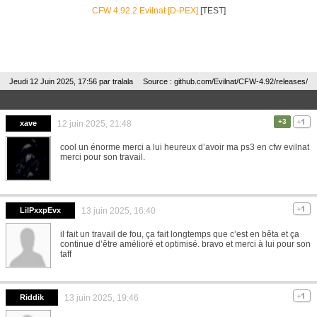
CFW 4.92.2 Evilnat [D-PEX]
[TEST]
Jeudi 12 Juin 2025, 17:56 par
tralala
Source : github.com/Evilnat/CFW-4.92/releases/
+3
xave
12 juin 2025, 21:48
cool un énorme merci a lui heureux d’avoir ma ps3 en cfw evilnat
merci pour son travail.
LilPxxpEvx
13 juin 2025, 16:40
il fait un travail de fou, ça fait longtemps que c’est en bêta et ça
continue d’être amélioré et optimisé. bravo et merci à lui pour son
taff
Riddik
13 juin 2025, 19:46