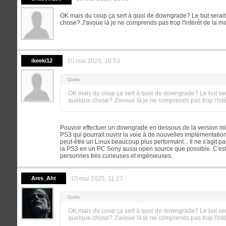
OK mais du coup ça sert à quoi de downgrade? Le but serait 
chose? J'avoue là je ne comprends pas trop l'intérêt de la ma
ikeeki12
10 mai 2025, 10:53
OK mais du coup ça sert à quoi de downgrade? Le but serai
quelque chose? J'avoue là je ne comprends pas trop l'inté
Pouvoir effectuer un downgrade en dessous de la version mi
PS3 qui pourrait ouvrir la voie à de nouvelles implémentati
peut-être un Linux beaucoup plus performant... Il ne s'agit 
la PS3 en un PC Sony aussi open source que possible. C'es
personnes très curieuses et ingénieuses.
Ares_Aht
10 mai 2025, 11:27
OK mais du coup ça sert à quoi de downgrade? Le but serai
quelque chose? J'avoue là je ne comprends pas trop l'inté