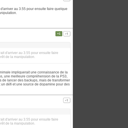
d'arriver au 3.55 pour ensuite faire quelque
nipulation.
+1
t d'arriver au 3.55 pour ensuite faire
rêt de la manipulation.
nimale impliquerait une connaissance de la
ons, une meilleure compréhension de la PS3,
pas de lancer des backups, mais de transformer
t un défi et une source de dopamine pour des
t d'arriver au 3.55 pour ensuite faire
rêt de la manipulation.