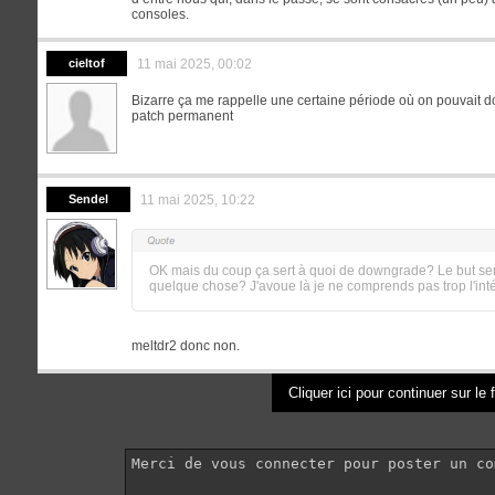
consoles.
cieltof
11 mai 2025, 00:02
Bizarre ça me rappelle une certaine période où on pouvait 
patch permanent
Sendel
11 mai 2025, 10:22
OK mais du coup ça sert à quoi de downgrade? Le but serai
quelque chose? J'avoue là je ne comprends pas trop l'inté
meltdr2 donc non.
Cliquer ici pour continuer sur le