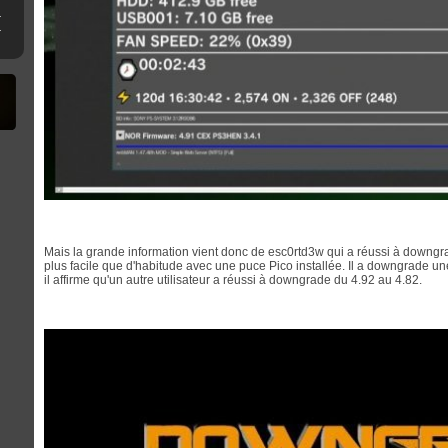
ne clé USB
erthax [Outated]
Mais la grande information vient donc de esc0rtd3w qui a réussi à downgra
plus facile que d'habitude avec une puce Pico installée. Il a downgrade u
il affirme qu'un autre utilisateur a réussi à downgrade du 4.92 au 4.82.