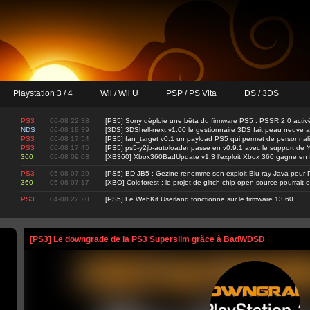
Playstation 3 / 4
Wii / Wii U
PSP / PS Vita
DS / 3DS
PS3
06-08 22:38
[PS5] Sony déploie une bêta du firmware PS5 : PSSR 2.0 activ
NDS
06-08 18:39
[3DS] 3DShell-next v1.00 le gestionnaire 3DS fait peau neuve 
PS3
06-08 17:54
[PS5] fan_target v0.1 un payload PS5 qui permet de personnalis
PS3
06-08 17:45
[PS5] ps5-y2jb-autoloader passe en v0.9.1 avec le support d
360
06-08 09:03
[XB360] Xbox360BadUpdate v1.3 l'exploit Xbox 360 gagne en fi
PS3
05-08 07:29
[PS5] BD-JB5 : Gezine renomme son exploit Blu-ray Java pour 
360
05-08 07:17
[XBO] Coldforest : le projet de glitch chip open source pourrait 
PS3
04-08 22:20
[PS5] Le WebKit Userland fonctionne sur le firmware 13.60
[PS3] Le downgrade de la PS3 Superslim grâce à BadWDSD