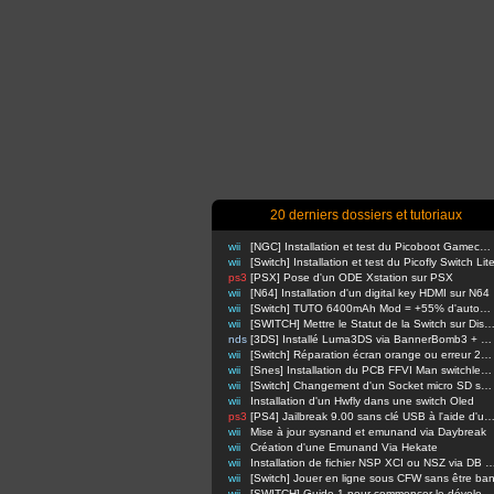
20 derniers dossiers et tutoriaux
wii
[NGC] Installation et test du Picoboot Gamecube
wii
[Switch] Installation et test du Picofly Switch Lit
ps3
[PSX] Pose d'un ODE Xstation sur PSX
wii
[N64] Installation d'un digital key HDMI sur N64
wii
[Switch] TUTO 6400mAh Mod = +55% d'autonomie en nomade !
wii
[SWITCH] Mettre le Statut de la Switch sur Di
nds
[3DS] Installé Luma3DS via BannerBomb3 + USM sur Old3DS / New3DS
wii
[Switch] Réparation écran orange ou erreur 2110-3127
wii
[Snes] Installation du PCB FFVI Man switchless 50/60hz dezonnage
wii
[Switch] Changement d'un Socket micro SD sur switch classique
wii
Installation d'un Hwfly dans une switch Oled
ps3
[PS4] Jailbreak 9.00 sans clé USB à l'aide d'un Raspbe
wii
Mise à jour sysnand et emunand via Daybreak
wii
Création d'une Emunand Via Hekate
wii
Installation de fichier NSP XCI ou NSZ via D
wii
[Switch] Jouer en ligne sous CFW sans être ba
wii
[SWITCH] Guide 1 pour commencer le développement d'homebrews