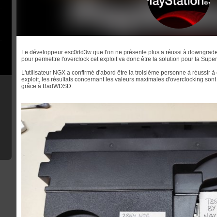
Le développeur esc0rtd3w que l'on ne présente plus a réussi à downgrad
pour permettre l'overclock cet exploit va donc être la solution pour la Super
L'utilisateur NGX a confirmé d'abord être la troisième personne à réussir 
exploit, les résultats concernant les valeurs maximales d'overclocking son
grâce à BadWDSD.