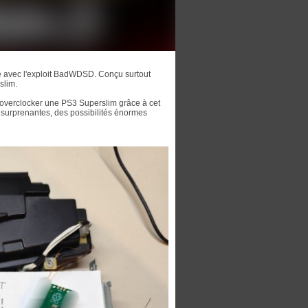
e avec l'exploit BadWDSD. Conçu surtout
slim.
à overclocker une PS3 Superslim grâce à cet
t surprenantes, des possibilités énormes