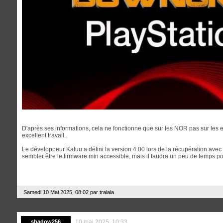
D'après ses informations, cela ne fonctionne que sur les NOR pas sur les 
excellent travail.
Le développeur Kafuu a défini la version 4.00 lors de la récupération avec l
sembler être le firmware min accessible, mais il faudra un peu de temps po
Samedi 10 Mai 2025, 08:02 par
tralala
shadow256
10 mai 2025, 10:33