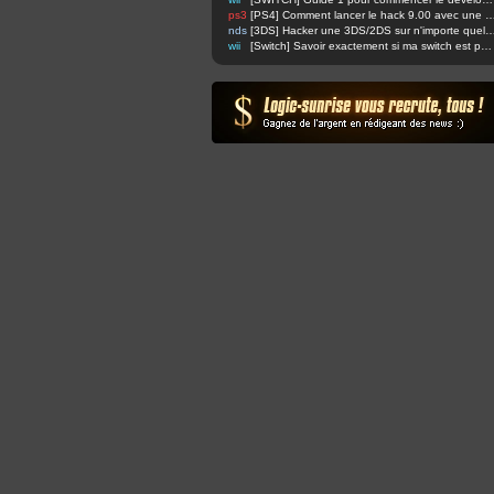
ps3
[PS4] Comment lancer le hack 9.00 avec u
nds
[3DS] Hacker une 3DS/2DS sur n'importe quelle firmware via safec
wii
[Switch] Savoir exactement si ma switch est patchée ou non