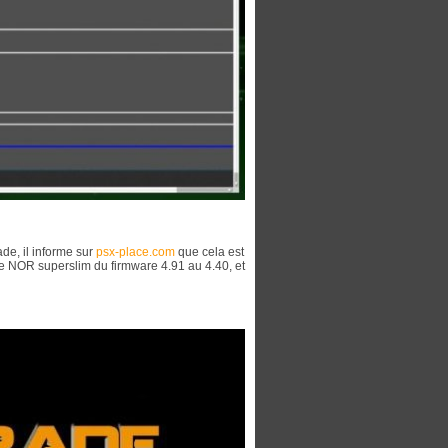
de, il informe sur
psx-place.com
que cela est
ne NOR superslim du firmware 4.91 au 4.40, et