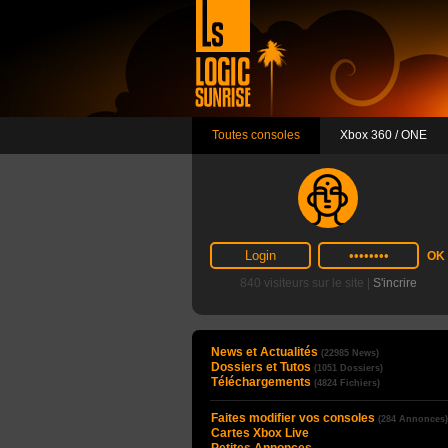
Toutes consoles
Xbox 360 / ONE
840 visiteurs sur le site |
S'incrire
News et Actualités
(22985 News)
Dossiers et Tutos
(1051 Dossiers)
Téléchargements
(4824 Fichiers)
Faites modifier vos consoles
(284 Annonces)
Cartes Xbox Live