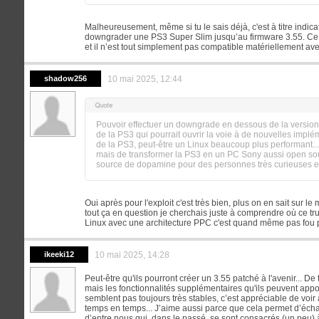
Malheureusement, même si tu le sais déjà, c'est à titre indica
downgrader une PS3 Super Slim jusqu’au firmware 3.55. Ce m
et il n’est tout simplement pas compatible matériellement av
shadow256
10 mai 2025, 12:44
Pouvoir effectuer un downgrade en dessous de la versio
de la PS3 qui pourrait ouvrir la voie à de nouvelles imp
de la PS3, peut-être un Linux beaucoup plus performant... 
mais de transformer la PS3 en un PC Sony aussi open sour
source de dopamine pour des personnes très curieuses e
Oui après pour l'exploit c'est très bien, plus on en sait sur le
tout ça en question je cherchais juste à comprendre où ce t
Linux avec une architecture PPC c'est quand même pas fou po
ikeeki12
10 mai 2025, 14:28
Peut-être qu'ils pourront créer un 3.55 patché à l'avenir... De 
mais les fonctionnalités supplémentaires qu'ils peuvent appo
semblent pas toujours très stables, c’est appréciable de voir
temps en temps... J’aime aussi parce que cela permet d’écha
d’entre nous qui, dans le passé, se sont consacrés (un peu)