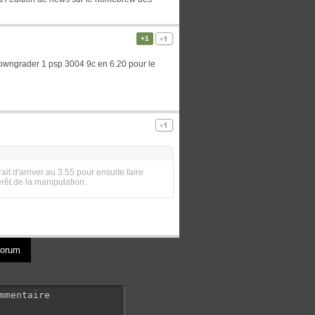
+1
downgrader 1 psp 3004 9c en 6.20 pour le
t d'arriver au 3.55 pour ensuite faire
rêt de la manipulation.
 forum