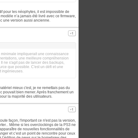
tif pour les néophytes, il est impossible de
odèle n’a jamais été livré avec ce firmware,
ec une version aussi ancienne.
n minimale impliquerait une connaissance
lémentations, une meilleure compréhension
Il ne s'agit pas de lancer des backups,
ce que possible. C'est un défi et une
t ingénieuses.
 matériel mieux c'est, je ne remettais pas du
ruc pouvait bien mener. Après franchement un
ur la majorité des utilisateurs.
toute façon, l'important ce n'est pas la version,
rter... Même si les overclockings de la PS3 ne
 apparaître de nouvelles fonctionnalités de
nger et c’est un point de rencontre pour ceux
 à l’édition de news sur le homebrew des