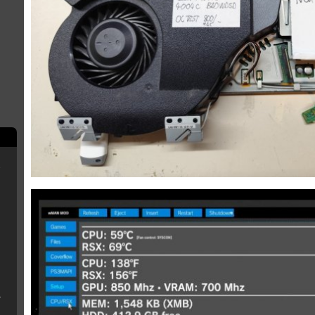
e
scord
rry Pi
B Installer
n