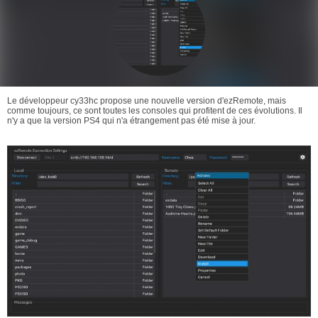
Le développeur cy33hc propose une nouvelle version d'ezRemote, mais
comme toujours, ce sont toutes les consoles qui profitent de ces évolutions. Il
n'y a que la version PS4 qui n'a étrangement pas été mise à jour.