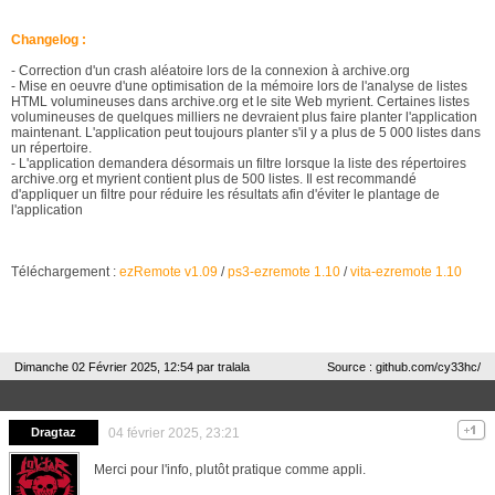
Changelog :
- Correction d'un crash aléatoire lors de la connexion à archive.org
- Mise en oeuvre d'une optimisation de la mémoire lors de l'analyse de listes
HTML volumineuses dans archive.org et le site Web myrient. Certaines listes
volumineuses de quelques milliers ne devraient plus faire planter l'application
maintenant. L'application peut toujours planter s'il y a plus de 5 000 listes dans
un répertoire.
- L'application demandera désormais un filtre lorsque la liste des répertoires
archive.org et myrient contient plus de 500 listes. Il est recommandé
d'appliquer un filtre pour réduire les résultats afin d'éviter le plantage de
l'application
Téléchargement :
ezRemote v1.09
/
ps3-ezremote 1.10
/
vita-ezremote 1.10
Dimanche 02 Février 2025, 12:54 par
tralala
Source : github.com/cy33hc/
Dragtaz
04 février 2025, 23:21
Merci pour l'info, plutôt pratique comme appli.