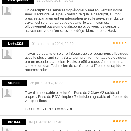
*****
Beastpittbull
22 octobre 2014, 19:02
Un descriptif des services trop élogieux met souvent un doute.
Avec Hackstore59 je peux vous dire que le descriptif, au mot
près, est parfaitement en adéquation avec le service rendu. Le
travail est soigné, rapide, de qualité, le technicien est
effectivement passionné et disponible. Je vous les conseille
activement, vous n'en serez pas déçu. Merci encore Hack.
*****
Ludo2228
01 septembre 2014, 21:39
Travail de qualité et soigné ! Beaucoup de réparations effectuées
avec le plus grand soin. Suite a un premier montage défectueux
par un pseudo technicien, Hackstore59 a réussi à remettre ma
console en état. Technicien de confiance, à l'écoute et rapide. A
recommander.
*****
scareoof
28 juillet 2014, 18:33
Travail impeccable et soigné !, Pose de 2 Xkey V2 rapide et
propre / Prise de RDV simple / Technicien agréable et l’écoute de
vos questions.
FORTEMENT RECOMMANDE
*****
kiki1664
04 juillet 2014, 17:40