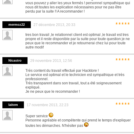
vous pouvez y aller les yeux fermés ! personnel sympathique qui
nous dit toutes les explication nécessaires pour ne pas être
perdu par la suite !! A recommander !
*****
mermoz22
27 décembre 2013, 20:33
tres bon travail ,le relationnel client est optimal ,le travail est tres
propre et il reste disponible par la suite pour toute question je ne
peux que le recommander et je retournerai chez lui pour toute
autre modif
*****
Nicastro
29 novembre 2013, 12:56
Très content du travail effectué par Hacktore !
Le service est optimal et le technicien est sympathique et très
professionnel.
Très transparent dans son travail, tout a été soigneusement
expliqué.
Je ne peux que le recommander !
*****
laitem
17 novembre 2013, 22:23
Super service
Personne agréable et compétente qui prend le temps d'expliquer
toutes les démarches. N'hésiter pas