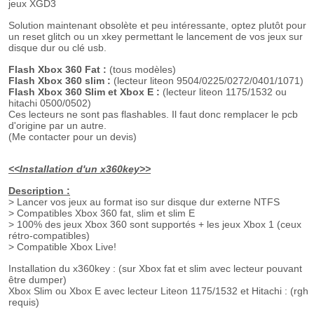
jeux XGD3
Solution maintenant
obsolète et peu intéressante, o
ptez plutôt pour
un reset glitch ou un xkey permettant le lancement de vos jeux sur
disque dur ou clé usb.
Flash Xbox 360 Fat :
(tous modèles)
Flash Xbox 360 slim :
(lecteur liteon 9504/0225/0272/0401/1071)
Flash Xbox 360 Slim et Xbox E :
(lecteur liteon 1175/1532 ou
hitachi 0500/0502)
Ces lecteurs ne sont pas flashables. Il faut donc remplacer le pcb
d'origine par un autre.
(Me contacter pour un devis)
<<Installation d'un x360key>>
Description :
> Lancer vos jeux au format iso sur disque dur externe NTFS
> Compatibles Xbox 360 fat, slim et slim E
> 100% des jeux Xbox 360 sont supportés + les jeux Xbox 1 (ceux
rétro-compatibles)
> Compatible Xbox Live!
Installation du x360key : (sur Xbox fat et slim avec lecteur pouvant
être dumper)
Xbox Slim ou Xbox E avec lecteur Liteon 1175/1532 et Hitachi : (rgh
requis)