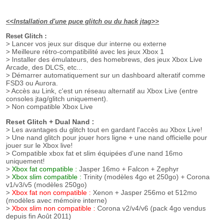
<<Installation d'une puce glitch ou du hack jtag>>
Reset Glitch :
> Lancer vos jeux sur disque dur interne ou externe
> Meilleure rétro-compatibilité avec les jeux Xbox 1
> Installer des émulateurs, des homebrews, des jeux Xbox Live
Arcade, des DLCS, etc...
> Démarrer automatiquement sur un dashboard alteratif comme
FSD3 ou Aurora.
> Accès au Link, c'est un réseau alternatif au Xbox Live (entre
consoles jtag/glitch uniquement).
> Non compatible Xbox Live
Reset Glitch + Dual Nand :
> Les avantages du glitch tout en gardant l'accès au Xbox Live!
> Une nand glitch pour jouer hors ligne + une nand officielle pour
jouer sur le Xbox live!
> Compatible xbox fat et slim équipées d'une nand 16mo
uniquement!
>
Xbox fat compatible :
Jasper 16mo + Falcon + Zephyr
>
Xbox slim compatible :
Trinity (modèles 4go et 250go) + Corona
v1/v3/v5 (modèles 250go)
>
Xbox fat non compatible :
Xenon + Jasper 256mo et 512mo
(modèles avec mémoire interne)
>
Xbox slim non compatible :
Corona v2/v4/v6 (pack 4go vendus
depuis fin Août 2011)