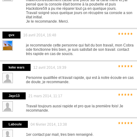
malencontreusement cassé une pièce sur la carte mère et j'ai
pensé que la console était bonne à la poubelle et puis
Hackstore59 a pu me réparer tout ça en quelque jours.
Travail soigné sous quelque jours on récupère sa console a son
état initial.
Je le recommande. Merci.
*****
gvx
16 avril 2014, 16:48
je recommande cette personne qui fait du bon travail, mon Cobra
ode fonctionne très bien, je suis satisfait de son travail. contact
très rapide en cas de soucis.
*****
keke wars
12 avril 2014, 19:39
Personne qualifiée et travail rapide, qui est à notre écoute en cas
de doute, je recommande.
*****
Jayz13
21 mars 2014, 11:17
Travail toujours aussi rapide et pro que la première fois! Je
recommande.
*****
Laboule
04 février 2014, 13:38
1er contact par mail, tres bien renseigné.