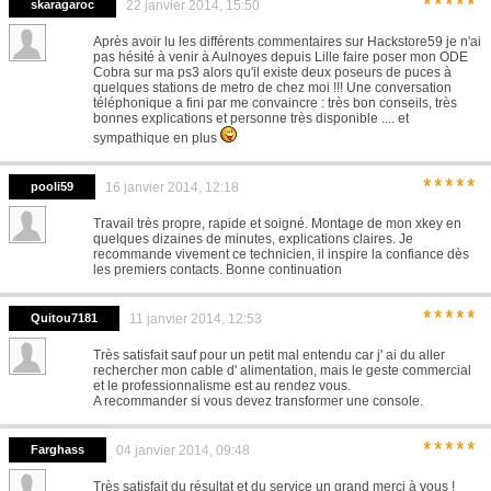
*****
skaragaroc
22 janvier 2014, 15:50
Après avoir lu les différents commentaires sur Hackstore59 je n'ai
pas hésité à venir à Aulnoyes depuis Lille faire poser mon ODE
Cobra sur ma ps3 alors qu'il existe deux poseurs de puces à
quelques stations de metro de chez moi !!! Une conversation
téléphonique a fini par me convaincre : très bon conseils, très
bonnes explications et personne très disponible .... et
sympathique en plus
*****
pooli59
16 janvier 2014, 12:18
Travail très propre, rapide et soigné. Montage de mon xkey en
quelques dizaines de minutes, explications claires. Je
recommande vivement ce technicien, il inspire la confiance dès
les premiers contacts. Bonne continuation
*****
Quitou7181
11 janvier 2014, 12:53
Très satisfait sauf pour un petit mal entendu car j' ai du aller
rechercher mon cable d' alimentation, mais le geste commercial
et le professionnalisme est au rendez vous.
A recommander si vous devez transformer une console.
*****
Farghass
04 janvier 2014, 09:48
Très satisfait du résultat et du service un grand merci à vous !