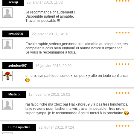
*****
scargi
25 janvier 2013, 11:32
Je recommande chaudement !
Disponible patient et aimable.
Travail impeccable !!!
*****
swat0700
22 janvier 2013, 14:10
Envoie rapide,serieux,personne tres aimable au telephone,tres
competente,colis bien emballé et bonne notice d explication.
Je vous le recommande à tous.
*****
zebulon007
16 janvier 2013, 20:02
un pro, sympathique, sérieux, on peux y allé en toute confiance
*****
Mistico
12 novembre 2012, 18:02
j'ai fait glitché ma xbox par Hackstore59 y a pas très longtemps,
là je reviens pour flasher ma wii, travail impecable!! très pro et
super sympa! je le recommande à tous! merci à la prochaine
*****
Lumasquelier
22 février 2012, 07:24