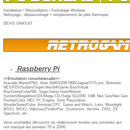
Installation / Réinstallation / Formatage Windows
Nettoyage - dépoussiérage + remplacement de pâte thermique
DEVIS GRATUIT
Raspberry Pi
<<Emulation console/arcade>>
Aracade Mame/FBA, Atari 2600/5200/7800/Jaguar/ST/Lynx, Nintendo
NES/FDS/Sufami/Super Nes/64/Game Boy/Virtual
Boy/GameCube/Wii, Sega Game Gear/Master
System/Megadrive/32X/Mega CD,/Sega SG1000, SNK Neo Geo/Neo Geo
Pocket/Color, NEC PC Engine, Sony Playstation,
WonderSwan/Color, Amstrad CPC, Game and Watch, Lutro, Moonlight,
MSX1, MSX2, Odyssey2/VideoPac, Scummvm, Vectrex, ZX81, ZX
Spectrum, etc...
Vous souhaitez découvrir ou redécouvrir toutes ces consoles qui
ont marqué les années 70 à 2000.