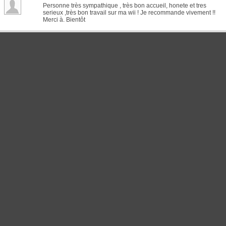
Personne très sympathique , très bon accueil, honete et tres
serieux ,très bon travail sur ma wii ! Je recommande vivement !!
Merci à. Bientôt