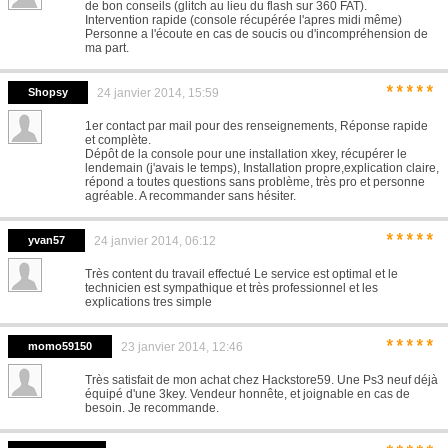
de bon conseils (glitch au lieu du flash sur 360 FAT).
Intervention rapide (console récupérée l'apres midi même)
Personne a l'écoute en cas de soucis ou d'incompréhension de
ma part.
*****
Shopsy
24 janvier 2014, 15:59
1er contact par mail pour des renseignements, Réponse rapide
et complète.
Dépôt de la console pour une installation xkey, récupérer le
lendemain (j'avais le temps), Installation propre,explication claire,
répond a toutes questions sans problème, très pro et personne
agréable. A recommander sans hésiter.
*****
yvan57
24 janvier 2014, 06:12
Très content du travail effectué Le service est optimal et le
technicien est sympathique et très professionnel et les
explications tres simple
*****
momo59150
23 janvier 2014, 12:46
Très satisfait de mon achat chez Hackstore59. Une Ps3 neuf déjà
équipé d'une 3key. Vendeur honnête, et joignable en cas de
besoin. Je recommande.