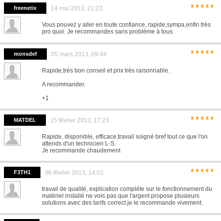
*****
freenetix
14 mai 2013, 21:23
Vous pouvez y aller en toute confiance, rapide,sympa,enfin très
pro quoi. Je recommandes sans problème à tous.
*****
monsdef
05 mars 2013, 09:44
Rapide,très bon conseil et prix très raisonnable.
A recommander.
+1
*****
MATDEL
15 février 2013, 17:23
Rapide, disponible, efficace,travail soigné bref tout ce que l'on
attends d'un technicien L-S.
Je recommande chaudement
*****
F3TH1
06 février 2013, 14:02
travail de qualité, explication complète sur le fonctionnement du
matériel installé ne vois pas que l'argent propose plusieurs
solutions avec des tarifs correct je le recommande vivement.