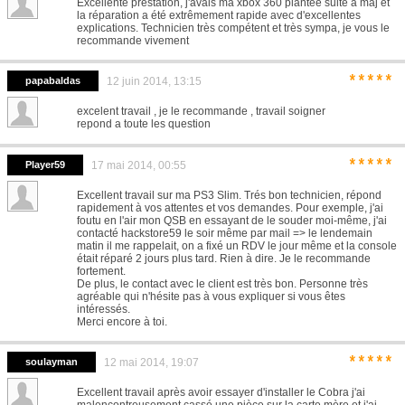
Excellente prestation, j'avais ma xbox 360 plantée suite à maj et
la réparation a été extrêmement rapide avec d'excellentes
explications. Technicien très compétent et très sympa, je vous le
recommande vivement
*****
papabaldas
12 juin 2014, 13:15
excelent travail , je le recommande , travail soigner
repond a toute les question
*****
Player59
17 mai 2014, 00:55
Excellent travail sur ma PS3 Slim. Trés bon technicien, répond
rapidement à vos attentes et vos demandes. Pour exemple, j'ai
foutu en l'air mon QSB en essayant de le souder moi-même, j'ai
contacté hackstore59 le soir même par mail => le lendemain
matin il me rappelait, on a fixé un RDV le jour même et la console
était réparé 2 jours plus tard. Rien à dire. Je le recommande
fortement.
De plus, le contact avec le client est très bon. Personne très
agréable qui n'hésite pas à vous expliquer si vous êtes
intéressés.
Merci encore à toi.
*****
soulayman
12 mai 2014, 19:07
Excellent travail après avoir essayer d'installer le Cobra j'ai