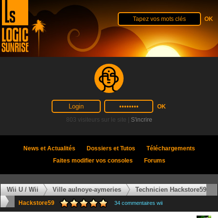
803 visiteurs sur le site |
S'incrire
News et Actualités
Dossiers et Tutos
Téléchargements
Faites modifier vos consoles
Forums
Wii U / Wii
Ville aulnoye-aymeries
Technicien Hackstore59
Hackstore59
34 commentaires wii