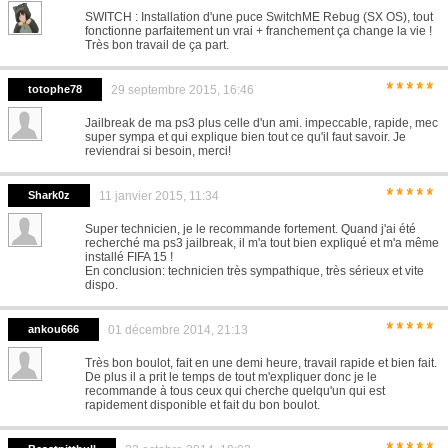
SWITCH : Installation d'une puce SwitchME Rebug (SX OS), tout
fonctionne parfaitement un vrai + franchement ça change la vie !
Très bon travail de ça part.
*****
totophe78
29 septembre 2015, 16:46
Jailbreak de ma ps3 plus celle d'un ami. impeccable, rapide, mec
super sympa et qui explique bien tout ce qu'il faut savoir. Je
reviendrai si besoin, merci!
*****
Shark0z
11 janvier 2015, 11:34
Super technicien, je le recommande fortement. Quand j'ai été
recherché ma ps3 jailbreak, il m'a tout bien expliqué et m'a même
installé FIFA 15 !
En conclusion: technicien très sympathique, très sérieux et vite
dispo.
*****
ankou666
01 décembre 2014, 21:13
Très bon boulot, fait en une demi heure, travail rapide et bien fait.
De plus il a prit le temps de tout m'expliquer donc je le
recommande à tous ceux qui cherche quelqu'un qui est
rapidement disponible et fait du bon boulot.