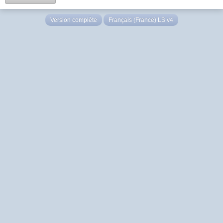
Version complète
Français (France) LS v4