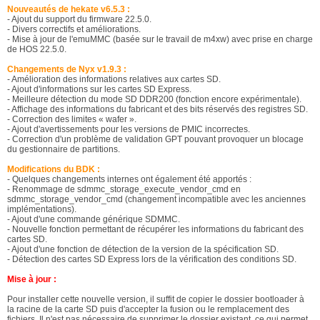
Nouveautés de hekate v6.5.3 :
- Ajout du support du firmware 22.5.0.
- Divers correctifs et améliorations.
- Mise à jour de l'emuMMC (basée sur le travail de m4xw) avec prise en charge
de HOS 22.5.0.
Changements de Nyx v1.9.3 :
- Amélioration des informations relatives aux cartes SD.
- Ajout d'informations sur les cartes SD Express.
- Meilleure détection du mode SD DDR200 (fonction encore expérimentale).
- Affichage des informations du fabricant et des bits réservés des registres SD.
- Correction des limites « wafer ».
- Ajout d'avertissements pour les versions de PMIC incorrectes.
- Correction d'un problème de validation GPT pouvant provoquer un blocage
du gestionnaire de partitions.
Modifications du BDK :
- Quelques changements internes ont également été apportés :
- Renommage de sdmmc_storage_execute_vendor_cmd en
sdmmc_storage_vendor_cmd (changement incompatible avec les anciennes
implémentations).
- Ajout d'une commande générique SDMMC.
- Nouvelle fonction permettant de récupérer les informations du fabricant des
cartes SD.
- Ajout d'une fonction de détection de la version de la spécification SD.
- Détection des cartes SD Express lors de la vérification des conditions SD.
Mise à jour :
Pour installer cette nouvelle version, il suffit de copier le dossier bootloader à
la racine de la carte SD puis d'accepter la fusion ou le remplacement des
fichiers. Il n'est pas nécessaire de supprimer le dossier existant, ce qui permet