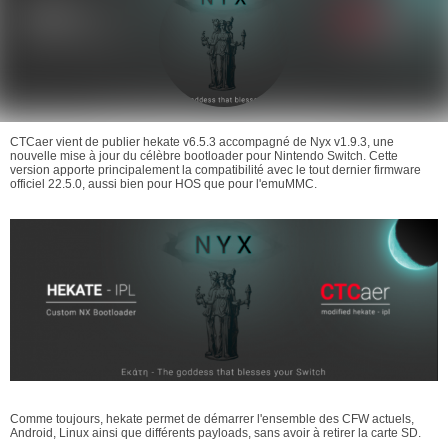
CTCaer vient de publier hekate v6.5.3 accompagné de Nyx v1.9.3, une
nouvelle mise à jour du célèbre bootloader pour Nintendo Switch. Cette
version apporte principalement la compatibilité avec le tout dernier firmware
officiel 22.5.0, aussi bien pour HOS que pour l'emuMMC.
Comme toujours, hekate permet de démarrer l'ensemble des CFW actuels,
Android, Linux ainsi que différents payloads, sans avoir à retirer la carte SD.