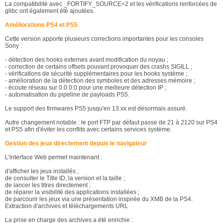
La compatibilité avec _FORTIFY_SOURCE=2 et les vérifications renforcées de
glibc ont également été ajoutées.
Améliorations PS4 et PS5
Cette version apporte plusieurs corrections importantes pour les consoles
Sony :
- détection des hooks externes avant modification du noyau ;
- correction de certains offsets pouvant provoquer des crashs SIGILL ;
- vérifications de sécurité supplémentaires pour les hooks système ;
- amélioration de la détection des symboles et des adresses mémoire ;
- écoute réseau sur 0.0.0.0 pour une meilleure détection IP ;
- automatisation du pipeline de payloads PS5.
Le support des firmwares PS5 jusqu'en 13.xx est désormais assuré.
Autre changement notable : le port FTP par défaut passe de 21 à 2120 sur PS4
et PS5 afin d'éviter les conflits avec certains services système.
Gestion des jeux directement depuis le navigateur
L'interface Web permet maintenant :
d'afficher les jeux installés ;
de consulter le Title ID, la version et la taille ;
de lancer les titres directement ;
de réparer la visibilité des applications installées ;
de parcourir les jeux via une présentation inspirée du XMB de la PS4.
Extraction d'archives et téléchargements URL
La prise en charge des archives a été enrichie :