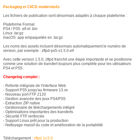
Packaging et CI/CD modernisés
Les fichiers de publication sont désormais adaptés à chaque plateforme :
Plateforme
Format
PS4 / PS5
.elf et .bin
Linux
.tar.gz
macOS
.app empaquetée en .tar.gz
Les noms des assets incluent désormais automatiquement le numéro de
version, par exemple : zftpd-ps5-v1.5.0.elf
Avec cette version 1.5.0, zftpd franchit une étape importante et se positionne
comme une solution de transfert toujours plus complète pour les utilisateurs
PS4 et PS5.
Changelog complet :
- Refonte intégrale de l'interface Web
- Support PS5 jusqu'au firmware 13.xx
- Nouveau port FTP 2120
- Gestion avancée des jeux PS4/PS5
- Extraction ZIP native
- Gestionnaire de téléchargements intégré
- Optimisations importantes des transferts
- Sécurité FTP renforcée
- Support Linux prêt pour la production
- Nettoyage massif du code et amélioration de la portabilité
Téléchargement :
zftpd 1v.5.0