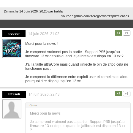
Dimanche 14 Juin 2026, 20:25 par
tralala
Source : github.com/seregonwar/zftpd/releases
+1
trypeur
14 juin 2026, 21:02
Merci pour la news !
Je comprend vraiment pas la partie - Support PS5 jusqu'au
firmware 13.xx depuis quand le jailbreak est dispo en 13.xx ?
J'ai la faille ultraCore mais quand j'injecte le bin de zftpd cela ne
fonctionne pas .
Je comprend la différence entre exploit user et kernel mais alors
pourquoi dire dispo jusqu'en 13.xx
+1
Plt2so6
14 juin 2026, 22:43
Merci pour la news !
Je comprend vraiment pas la partie - Support PS5 jusqu'au
firmware 13.xx depuis quand le jailbreak est dispo en 13.xx
?