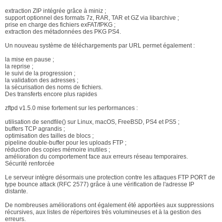
extraction ZIP intégrée grâce à miniz ;
support optionnel des formats 7z, RAR, TAR et GZ via libarchive ;
prise en charge des fichiers exFAT/fPKG ;
extraction des métadonnées des PKG PS4.
Un nouveau système de téléchargements par URL permet également :
la mise en pause ;
la reprise ;
le suivi de la progression ;
la validation des adresses ;
la sécurisation des noms de fichiers.
Des transferts encore plus rapides
zftpd v1.5.0 mise fortement sur les performances :
utilisation de sendfile() sur Linux, macOS, FreeBSD, PS4 et PS5 ;
buffers TCP agrandis ;
optimisation des tailles de blocs ;
pipeline double-buffer pour les uploads FTP ;
réduction des copies mémoire inutiles ;
amélioration du comportement face aux erreurs réseau temporaires.
Sécurité renforcée
Le serveur intègre désormais une protection contre les attaques FTP PORT de
type bounce attack (RFC 2577) grâce à une vérification de l'adresse IP
distante.
De nombreuses améliorations ont également été apportées aux suppressions
récursives, aux listes de répertoires très volumineuses et à la gestion des
erreurs.