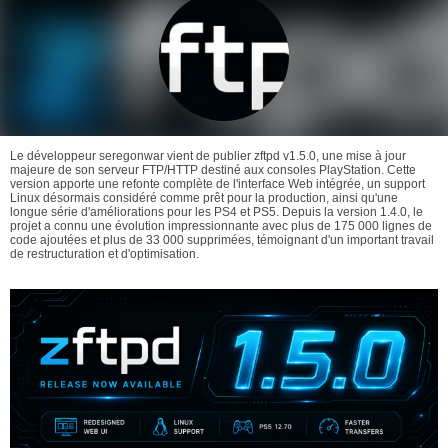
Le développeur seregonwar vient de publier zftpd v1.5.0, une mise à jour
majeure de son serveur FTP/HTTP destiné aux consoles PlayStation. Cette
version apporte une refonte complète de l'interface Web intégrée, un support
Linux désormais considéré comme prêt pour la production, ainsi qu'une
longue série d'améliorations pour les PS4 et PS5. Depuis la version 1.4.0, le
projet a connu une évolution impressionnante avec plus de 175 000 lignes de
code ajoutées et plus de 33 000 supprimées, témoignant d'un important travail
de restructuration et d'optimisation.