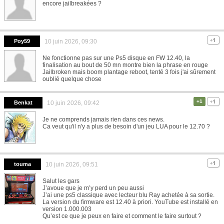
encore jailbreakées ?
Poy59
10 juin 2026, 09:30
Ne fonctionne pas sur une Ps5 disque en FW 12.40, la
finalisation au bout de 50 mn montre bien la phrase en rouge
Jailbroken mais boom plantage reboot, tenté 3 fois j'ai sûrement
oublié quelque chose
+1
Benkat
10 juin 2026, 09:42
Je ne comprends jamais rien dans ces news.
Ca veut qu'il n'y a plus de besoin d'un jeu LUA pour le 12.70 ?
touma
10 juin 2026, 09:51
Salut les gars
J’avoue que je m’y perd un peu aussi
J’ai une ps5 classique avec lecteur blu Ray achetée à sa sortie.
La version du firmware est 12.40 à priori. YouTube est installé en
version 1.000.003
Qu’est ce que je peux en faire et comment le faire surtout ?