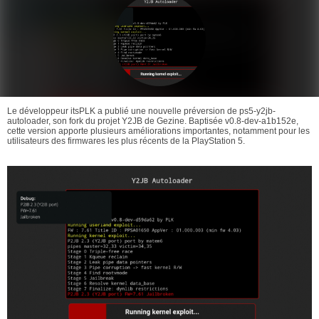
Le développeur itsPLK a publié une nouvelle préversion de ps5-y2jb-
autoloader, son fork du projet Y2JB de Gezine. Baptisée v0.8-dev-a1b152e,
cette version apporte plusieurs améliorations importantes, notamment pour les
utilisateurs des firmwares les plus récents de la PlayStation 5.