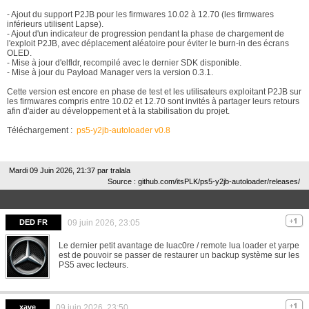
- Ajout du support P2JB pour les firmwares 10.02 à 12.70 (les firmwares
inférieurs utilisent Lapse).
- Ajout d'un indicateur de progression pendant la phase de chargement de
l'exploit P2JB, avec déplacement aléatoire pour éviter le burn-in des écrans
OLED.
- Mise à jour d'elfldr, recompilé avec le dernier SDK disponible.
- Mise à jour du Payload Manager vers la version 0.3.1.
Cette version est encore en phase de test et les utilisateurs exploitant P2JB sur
les firmwares compris entre 10.02 et 12.70 sont invités à partager leurs retours
afin d'aider au développement et à la stabilisation du projet.
Téléchargement :
ps5-y2jb-autoloader v0.8
Mardi 09 Juin 2026, 21:37 par
tralala
Source : github.com/itsPLK/ps5-y2jb-autoloader/releases/
DED FR
09 juin 2026, 23:05
Le dernier petit avantage de luac0re / remote lua loader et yarpe
est de pouvoir se passer de restaurer un backup système sur les
PS5 avec lecteurs.
xave
09 juin 2026, 23:50