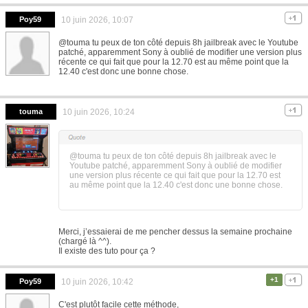
Poy59
10 juin 2026, 10:07
@touma tu peux de ton côté depuis 8h jailbreak avec le Youtube
patché, apparemment Sony à oublié de modifier une version plus
récente ce qui fait que pour la 12.70 est au même point que la
12.40 c'est donc une bonne chose.
touma
10 juin 2026, 10:24
@touma tu peux de ton côté depuis 8h jailbreak avec le
Youtube patché, apparemment Sony à oublié de modifier
une version plus récente ce qui fait que pour la 12.70 est
au même point que la 12.40 c'est donc une bonne chose.
Merci, j’essaierai de me pencher dessus la semaine prochaine
(chargé là ^^).
Il existe des tuto pour ça ?
+1
Poy59
10 juin 2026, 10:42
C'est plutôt facile cette méthode,