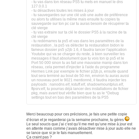
- tu vas dans ton réseau PS5 tu mets en manuel le dns
127.0.0.1
- tu désactives toutes les mises à jour
- tu sauvegardes sur une clé usb une autre de préférence
ou alors tu utilises la même mais ensuite tu copies ta
sauvegarde sur ton pc car tu auras besoin de récupérer ta
clé vierge
- tu vas extraire sur ta clé le dossier PS5 à la racine de ta
clé vierge
- tu redémarres ta ps5 et vas dans les paramètres de la
restauration , la ps5 va détecter ta restauration bidon le
fameux dossier ps5 y2jb 1.6, il faudra lancer l'application
Youtube qui va se charger du reste, à bien surveiller les
messages il faut absolument que tu vois ton ip ps5 et le
Port 50 000 sinon tu as fait une mauvaise manip dans ton
réseau, cela permet d'injecter à l'aide du programme
Hermes Link par exemple le fichier p2jb.js, ensuite quand
tout sera terminé au bout de 50 mn, environ tu auras aussi
un nouveau port le 9021 mentionné, il faudra injecter les
payloads : nanodns.elf, kstuff.elf, shadowmountplus.elf,
ftpsrv.elf, tu pourras déjà lancer des installations de fichier
pkg, mais avant tout vérifie bien que tu as le *Debug
settings tout en bas des paramètres de ta PS5
Merci beaucoup pour ces précisions, je fais une petite copie
d’écran et je regarderai ça la semaine prochaine, tu gères
Le seul soucis que j’ai c’est qu’il me met qu’une mise à jour est
en attente mais comme j’avais désactiver mise à jour auto elle ne
se lance que si je le fais manuellement.
Ça craint pas ?