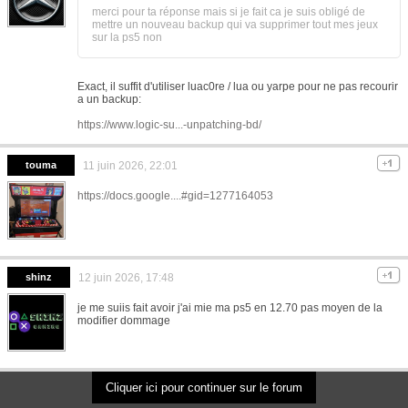
merci pour ta réponse mais si je fait ca je suis obligé de
mettre un nouveau backup qui va supprimer tout mes jeux
sur la ps5 non
Exact, il suffit d'utiliser luac0re / lua ou yarpe pour ne pas recourir
a un backup:
https://www.logic-su...-unpatching-bd/
touma
11 juin 2026, 22:01
https://docs.google....#gid=1277164053
shinz
12 juin 2026, 17:48
je me suiis fait avoir j'ai mie ma ps5 en 12.70 pas moyen de la
modifier dommage
Cliquer ici pour continuer sur le forum