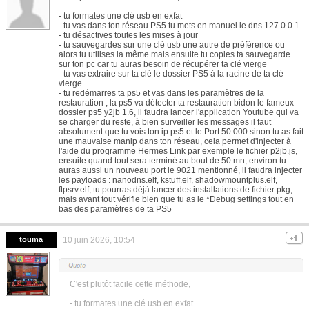
- tu formates une clé usb en exfat
- tu vas dans ton réseau PS5 tu mets en manuel le dns 127.0.0.1
- tu désactives toutes les mises à jour
- tu sauvegardes sur une clé usb une autre de préférence ou
alors tu utilises la même mais ensuite tu copies ta sauvegarde
sur ton pc car tu auras besoin de récupérer ta clé vierge
- tu vas extraire sur ta clé le dossier PS5 à la racine de ta clé
vierge
- tu redémarres ta ps5 et vas dans les paramètres de la
restauration , la ps5 va détecter ta restauration bidon le fameux
dossier ps5 y2jb 1.6, il faudra lancer l'application Youtube qui va
se charger du reste, à bien surveiller les messages il faut
absolument que tu vois ton ip ps5 et le Port 50 000 sinon tu as fait
une mauvaise manip dans ton réseau, cela permet d'injecter à
l'aide du programme Hermes Link par exemple le fichier p2jb.js,
ensuite quand tout sera terminé au bout de 50 mn, environ tu
auras aussi un nouveau port le 9021 mentionné, il faudra injecter
les payloads : nanodns.elf, kstuff.elf, shadowmountplus.elf,
ftpsrv.elf, tu pourras déjà lancer des installations de fichier pkg,
mais avant tout vérifie bien que tu as le *Debug settings tout en
bas des paramètres de ta PS5
touma
10 juin 2026, 10:54
C'est plutôt facile cette méthode,
- tu formates une clé usb en exfat