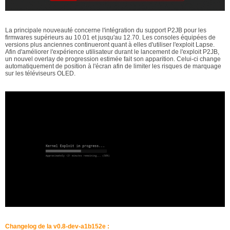
La principale nouveauté concerne l'intégration du support P2JB pour les
firmwares supérieurs au 10.01 et jusqu'au 12.70. Les consoles équipées de
versions plus anciennes continueront quant à elles d'utiliser l'exploit Lapse.
Afin d'améliorer l'expérience utilisateur durant le lancement de l'exploit P2JB,
un nouvel overlay de progression estimée fait son apparition. Celui-ci change
automatiquement de position à l'écran afin de limiter les risques de marquage
sur les téléviseurs OLED.
Changelog de la v0.8-dev-a1b152e :