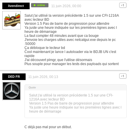
livendirect
11 juin 2026, 00:00
Salut j'ai utilisé la version précédente 1.5 sur une CFI-1216A
avec lecteur BD
Version 1.5 Pas de barre de progression pour attendre
Ya juste une heure indiquée sur les premières lignes avec l
heure de démarrage
La faut compter 48 minutes avant que ca bouge
J'envoie les charges utiles avec netcatgui.exe depuis le pc
:50000
Ça débloque le lecteur bd
Cool maintenant je lance l autoloader via le BDJB UN c'est
rapide
J'ai découvert plmgr, que l'utilise désormais
Plus souple pour manager les tests des payloads qui sortent
DED FR
11 juin 2026, 00:13
Salut j'ai utilisé la version précédente 1.5 sur une CFI-
1216A avec lecteur BD
Version 1.5 Pas de barre de progression pour attendre
Ya juste une heure indiquée sur les premières lignes avec l
heure de démarrage
C déjà pas mal pour un début.