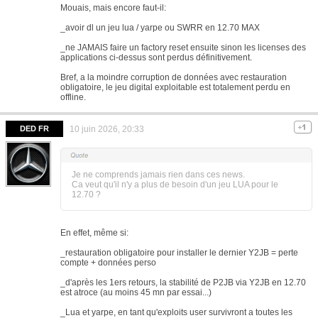
Mouais, mais encore faut-il:
_avoir dl un jeu lua / yarpe ou SWRR en 12.70 MAX
_ne JAMAIS faire un factory reset ensuite sinon les licenses des
applications ci-dessus sont perdus définitivement.
Bref, a la moindre corruption de données avec restauration
obligatoire, le jeu digital exploitable est totalement perdu en
offline.
DED FR
10 juin 2026, 20:33
Je ne comprends jamais rien dans ces news.
Ca veut qu'il n'y a plus de besoin d'un jeu LUA pour le
12.70 ?
En effet, même si:
_restauration obligatoire pour installer le dernier Y2JB = perte
compte + données perso
_d'après les 1ers retours, la stabilité de P2JB via Y2JB en 12.70
est atroce (au moins 45 mn par essai...)
_Lua et yarpe, en tant qu'exploits user survivront a toutes les