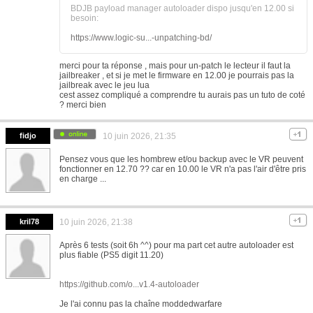
BDJB payload manager autoloader dispo jusqu'en 12.00 si
besoin:
https://www.logic-su...-unpatching-bd/
merci pour ta réponse , mais pour un-patch le lecteur il faut la
jailbreaker , et si je met le firmware en 12.00 je pourrais pas la
jailbreak avec le jeu lua
cest assez compliqué a comprendre tu aurais pas un tuto de coté
? merci bien
fidjo
10 juin 2026, 21:35
Pensez vous que les hombrew et/ou backup avec le VR peuvent
fonctionner en 12.70 ?? car en 10.00 le VR n'a pas l'air d'être pris
en charge ...
kril78
10 juin 2026, 21:38
Après 6 tests (soit 6h ^^) pour ma part cet autre autoloader est
plus fiable (PS5 digit 11.20)
https://github.com/o...v1.4-autoloader
Je l'ai connu pas la chaîne moddedwarfare