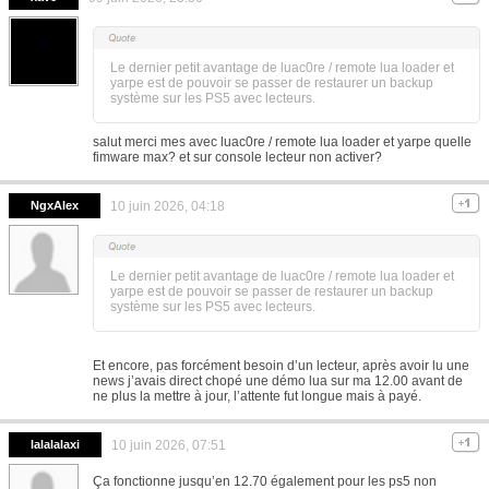
Le dernier petit avantage de luac0re / remote lua loader et
yarpe est de pouvoir se passer de restaurer un backup
système sur les PS5 avec lecteurs.
salut merci mes avec luac0re / remote lua loader et yarpe quelle
fimware max? et sur console lecteur non activer?
NgxAlex
10 juin 2026, 04:18
Le dernier petit avantage de luac0re / remote lua loader et
yarpe est de pouvoir se passer de restaurer un backup
système sur les PS5 avec lecteurs.
Et encore, pas forcément besoin d’un lecteur, après avoir lu une
news j’avais direct chopé une démo lua sur ma 12.00 avant de
ne plus la mettre à jour, l’attente fut longue mais à payé.
lalalalaxi
10 juin 2026, 07:51
Ça fonctionne jusqu’en 12.70 également pour les ps5 non