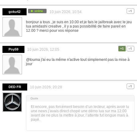
goku42
10 juin 2026, 10:54
bonjour a tous , je suis en 10.00 et je fais le jailbreak avec le jeu
lua amidashi creative , il y a pas possibilité de faire pareil en
12.00 ? merci pour vos réponse
+1
Poy59
10 juin 2026, 12:05
@touma j'ai eu la même n'active tout simplement pas la mise à
jour
DED FR
10 juin 2026, 20:28
Et encore, pas forcément besoin d’un lecteur, après avoir lu
une news j’avais direct chopé une démo lua sur ma 12.00
avant de ne plus la mettre à jour, l’attente fut longue mais à
payé.