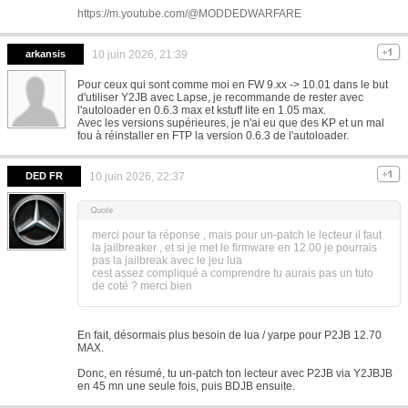
https://m.youtube.com/@MODDEDWARFARE
arkansis
10 juin 2026, 21:39
Pour ceux qui sont comme moi en FW 9.xx -> 10.01 dans le but
d'utiliser Y2JB avec Lapse, je recommande de rester avec
l'autoloader en 0.6.3 max et kstuff lite en 1.05 max.
Avec les versions supérieures, je n'ai eu que des KP et un mal
fou à réinstaller en FTP la version 0.6.3 de l'autoloader.
DED FR
10 juin 2026, 22:37
merci pour ta réponse , mais pour un-patch le lecteur il faut
la jailbreaker , et si je met le firmware en 12.00 je pourrais
pas la jailbreak avec le jeu lua
cest assez compliqué a comprendre tu aurais pas un tuto
de coté ? merci bien
En fait, désormais plus besoin de lua / yarpe pour P2JB 12.70
MAX.
Donc, en résumé, tu un-patch ton lecteur avec P2JB via Y2JBJB
en 45 mn une seule fois, puis BDJB ensuite.