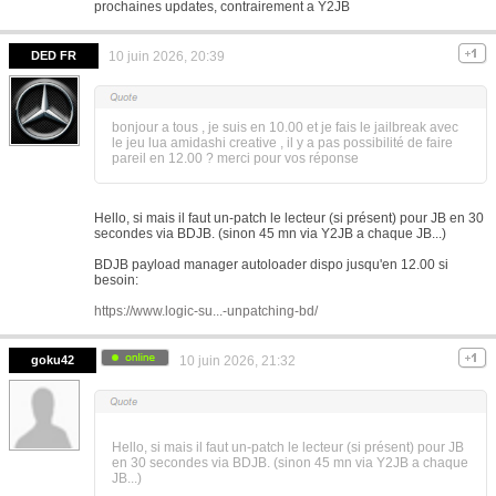
prochaines updates, contrairement a Y2JB
DED FR
10 juin 2026, 20:39
bonjour a tous , je suis en 10.00 et je fais le jailbreak avec
le jeu lua amidashi creative , il y a pas possibilité de faire
pareil en 12.00 ? merci pour vos réponse
Hello, si mais il faut un-patch le lecteur (si présent) pour JB en 30
secondes via BDJB. (sinon 45 mn via Y2JB a chaque JB...)
BDJB payload manager autoloader dispo jusqu'en 12.00 si
besoin:
https://www.logic-su...-unpatching-bd/
goku42
10 juin 2026, 21:32
Hello, si mais il faut un-patch le lecteur (si présent) pour JB
en 30 secondes via BDJB. (sinon 45 mn via Y2JB a chaque
JB...)