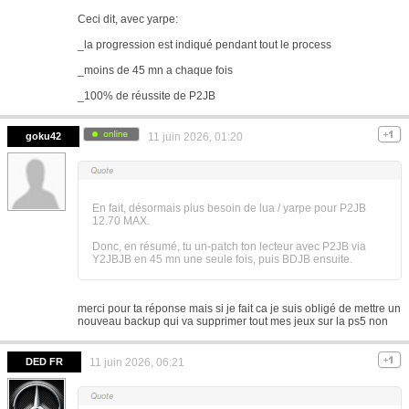
Ceci dit, avec yarpe:
_la progression est indiqué pendant tout le process
_moins de 45 mn a chaque fois
_100% de réussite de P2JB
goku42
11 juin 2026, 01:20
En fait, désormais plus besoin de lua / yarpe pour P2JB
12.70 MAX.
Donc, en résumé, tu un-patch ton lecteur avec P2JB via
Y2JBJB en 45 mn une seule fois, puis BDJB ensuite.
merci pour ta réponse mais si je fait ca je suis obligé de mettre un
nouveau backup qui va supprimer tout mes jeux sur la ps5 non
DED FR
11 juin 2026, 06:21