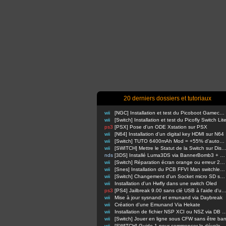
20 derniers dossiers et tutoriaux
wii
[NGC] Installation et test du Picoboot Gamecube
wii
[Switch] Installation et test du Picofly Switch Lit
ps3
[PSX] Pose d'un ODE Xstation sur PSX
wii
[N64] Installation d'un digital key HDMI sur N64
wii
[Switch] TUTO 6400mAh Mod = +55% d'autonomie en nomade !
wii
[SWITCH] Mettre le Statut de la Switch sur Di
nds
[3DS] Installé Luma3DS via BannerBomb3 + USM sur Old3DS / New3DS
wii
[Switch] Réparation écran orange ou erreur 2110-3127
wii
[Snes] Installation du PCB FFVI Man switchless 50/60hz dezonnage
wii
[Switch] Changement d'un Socket micro SD sur switch classique
wii
Installation d'un Hwfly dans une switch Oled
ps3
[PS4] Jailbreak 9.00 sans clé USB à l'aide d'un Raspbe
wii
Mise à jour sysnand et emunand via Daybreak
wii
Création d'une Emunand Via Hekate
wii
Installation de fichier NSP XCI ou NSZ via D
wii
[Switch] Jouer en ligne sous CFW sans être ba
wii
[SWITCH] Guide 1 pour commencer le développement d'homebrews