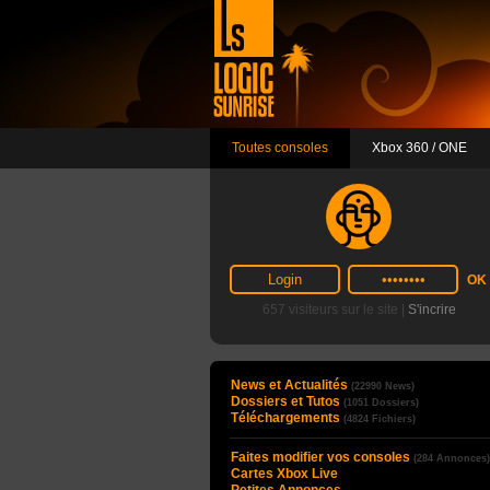
Toutes consoles
Xbox 360 / ONE
657 visiteurs sur le site |
S'incrire
News et Actualités
(22990 News)
Dossiers et Tutos
(1051 Dossiers)
Téléchargements
(4824 Fichiers)
Faites modifier vos consoles
(284 Annonces)
Cartes Xbox Live