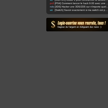
ps3
[PS4] Comment lancer le hack 9.00 avec u
nds
[3DS] Hacker une 3DS/2DS sur n'importe quelle firmware via safec
wii
[Switch] Savoir exactement si ma switch est patchée ou non