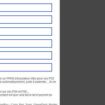
réer un FPKG d'émulateur rétro pour vos PS5
era automatiquement, juste à patienter... Je ne
er sur vos PS4 et PS5...
ortant est que cela fait le taf et permet de
meBoy - Color, Nes, Snes, GameGear, Master