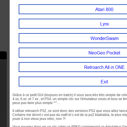
e
scord
Grâce à ce petit GUI (toujours en batch) il vous sera très très simple de c
4.xx, 6.xx et 7.xx , et PS4, un simple clic sur l'émulateur voulu et tous se f
peux pas faire plus simple ^^...
rry Pi
Il utilise retroarch PS2, ce sont donc des versions PS2 que vous allez lanc
Certains me diront c est pas du natif et c est de la ps2 blablabla, le plus imp
jouer à nos vieux jeux retro, non ?!
B Installer
n
Vous pourrez donc en un clic créer un FPKG comprenant un émulateur Ga