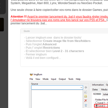
System, Megadrive, Atari 800, Lynx, WonderSwam ou NeoGeo Pocket.
ne clé USB
erthax [Outated]
Une seule chose à faire copier/coller vos roms dans le dossier Games, puis c
Attention !!!
Avant le premier lancement du .bat il vous faudra régler imgbur
l' émulateur ne trouvera pas vos roms une fois lancé sur vos PS5 et PS4...
C
premier lancement du .bat...
- Lancer imgburn.exe dans le dossier tools/
- Sélectionner
Create image file from files/folders
- Puis l'onglet
Advanced
- Puis l' onglet
Restrictions
- Et sélectionner bien
Level 2 - 31 characters
- Fermer imgburn
- Voilà il est bien configuré...