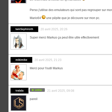
Perso j'utilise des emulateurs qui sont pas regrouper sur mo
Mario64
une pépite que je découvre sur mon pc.
IamSephiroth
20 avril 2025, 20:26
Super merci Markus ça peut être utile effectivement
mikimike
20 avril 2025, 21:23
Merci pour l'outil Markus
tralala
21 avril 2025, 09:08
pareil