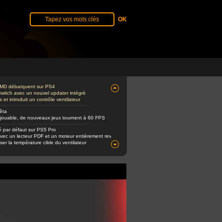
'AMD débarquent sur PS4
 Switch avec un nouvel updater intégré
t introduit un contrôle ventilateur
êta
 jouable, de nouveaux jeux tournent à 60 FPS
é par défaut sur PS5 Pro
avec un lecteur PDF et un moteur entièrement revu
er la température cible du ventilateur