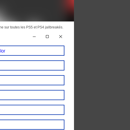
nne sur toutes les PS5 et PS4 jailbreakés.