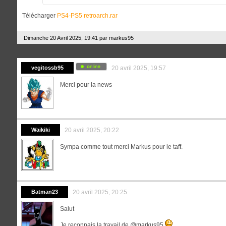
Télécharger
PS4-PS5 retroarch.rar
Dimanche 20 Avril 2025, 19:41 par
markus95
vegitossb95
20 avril 2025, 19:57
Merci pour la news
Waikiki
20 avril 2025, 20:22
Sympa comme tout merci Markus pour le taff.
Batman23
20 avril 2025, 20:25
Salut
Je reconnais la travail de @markus95