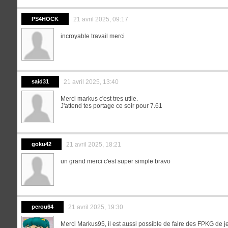
PS4HOCK
21 avril 2025, 09:17
incroyable travail merci
said31
21 avril 2025, 13:40
Merci markus c'est tres utile.
J'attend tes portage ce soir pour 7.61
goku42
21 avril 2025, 18:21
un grand merci c'est super simple bravo
perou64
21 avril 2025, 19:30
Merci Markus95, il est aussi possible de faire des FPKG de j