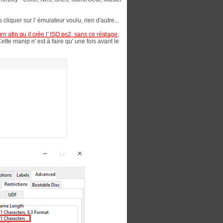
liquer sur l' émulateur voulu, rien d'autre...
n afin qu il crée l' ISO ps2, sans ce réglage,
ette manip n' est à faire qu' une fois avant le