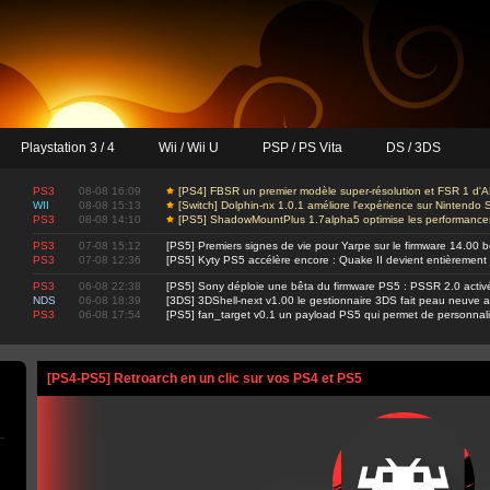
Playstation 3 / 4
Wii / Wii U
PSP / PS Vita
DS / 3DS
PS3
08-08 16:09
[PS4] FBSR un premier modèle super-résolution et FSR 1 d
WII
08-08 15:13
[Switch] Dolphin-nx 1.0.1 améliore l'expérience sur Nintendo
PS3
08-08 14:10
[PS5] ShadowMountPlus 1.7alpha5 optimise les performances e
PS3
07-08 15:12
[PS5] Premiers signes de vie pour Yarpe sur le firmware 14.00 b
PS3
07-08 12:36
[PS5] Kyty PS5 accélère encore : Quake II devient entièrement
PS3
06-08 22:38
[PS5] Sony déploie une bêta du firmware PS5 : PSSR 2.0 activ
NDS
06-08 18:39
[3DS] 3DShell-next v1.00 le gestionnaire 3DS fait peau neuve 
PS3
06-08 17:54
[PS5] fan_target v0.1 un payload PS5 qui permet de personnalis
[PS4-PS5] Retroarch en un clic sur vos PS4 et PS5