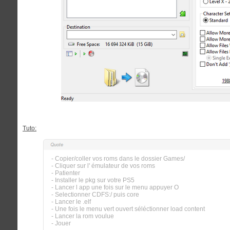
Tuto:
- Copier/coller vos roms dans le dossier Games/
- Cliquer sur l' émulateur de vos roms
- Patienter
- Installer le pkg sur votre PS5
- Lancer l app une fois sur le menu appuyer O
- Selectionner CDFS:/ puis core
- Lancer le .elf
- Une fois le menu vert ouvert séléctionner load content
- Lancer la rom voulue
- Jouer