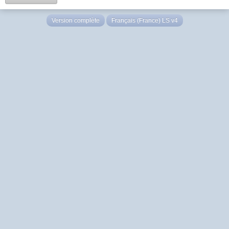
Version complète
Français (France) LS v4