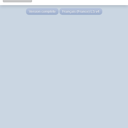
Version complète
Français (France) LS v4