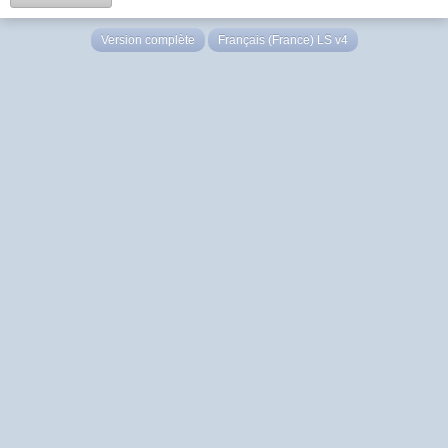
Version complète
Français (France) LS v4