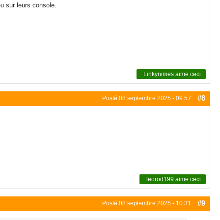
eu sur leurs console.
Linkynimes
aime ceci
#8
Posté
08 septembre 2025 - 09:57
leorod199
aime ceci
#9
Posté
08 septembre 2025 - 10:31