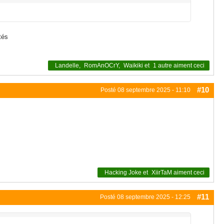
tés
Landelle
,
RomAnOCrY
,
Waikiki
et
1 autre
aiment ceci
#10
Posté
08 septembre 2025 - 11:10
Hacking Joke
et
XiirTaM
aiment ceci
#11
Posté
08 septembre 2025 - 12:25