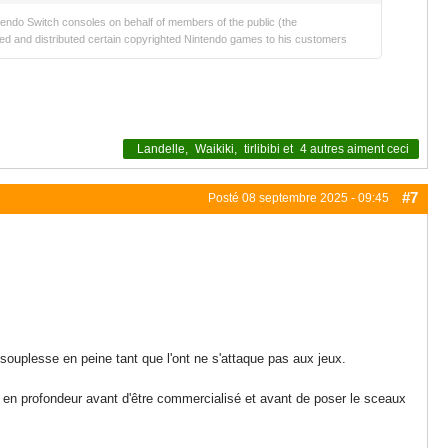
endo Switch consoles on behalf of members of the public (the
ied and distributed certain copyrighted Nintendo games to his customers
Landelle
,
Waikiki
,
tirlibibi
et
4 autres
aiment ceci
#7
Posté
08 septembre 2025 - 09:45
 souplesse en peine tant que l'ont ne s'attaque pas aux jeux.
eux en profondeur avant d'être commercialisé et avant de poser le sceaux