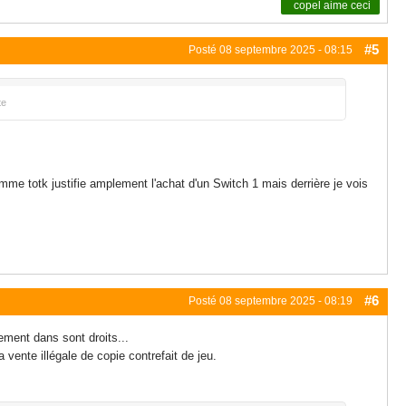
copel
aime ceci
#5
Posté
08 septembre 2025 - 08:15
te
me totk justifie amplement l'achat d'un Switch 1 mais derrière je vois
#6
Posté
08 septembre 2025 - 08:19
ment dans sont droits...
vente illégale de copie contrefait de jeu.