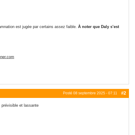
amnation est jugée par certains assez faible.
À noter que Daly s’est
tener.com
#2
Posté
08 septembre 2025 - 07:11
 prévisible et lassante