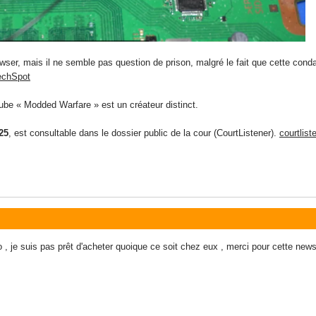
owser, mais il ne semble pas question de prison, malgré le fait que cette cond
echSpot
ube « Modded Warfare » est un créateur distinct.
25
, est consultable dans le dossier public de la cour (CourtListener).
courtlis
o , je suis pas prêt d'acheter quoique ce soit chez eux , merci pour cette news