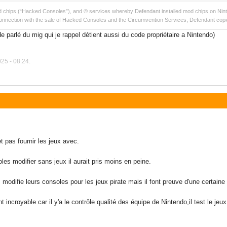
d chips (“Hacked Consoles”), and © services whereby Defendant installed mod chips on Nint
n connection with the sale of Hacked Consoles and the Circumvention Services, Defendant cop
de parlé du mig qui je rappel détient aussi du code propriétaire a Nintendo)
25 - 08:24.
et pas fournir les jeux avec.
les modifier sans jeux il aurait pris moins en peine.
modifie leurs consoles pour les jeux pirate mais il font preuve d'une certaine
t incroyable car il y'a le contrôle qualité des équipe de Nintendo,il test le j