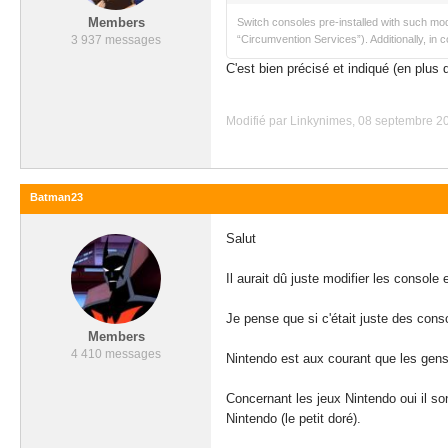
Members
Switch consoles pre-installed with such mo
3 937 messages
“Circumvention Services”). Additionally, i
C'est bien précisé et indiqué (en plus 
Modifié par Linkynimes, 08 septembre 20
Batman23
Salut
Il aurait dû juste modifier les console 
Je pense que si c'était juste des conso
Members
4 410 messages
Nintendo est aux courant que les gens 
Concernant les jeux Nintendo oui il son
Nintendo (le petit doré).