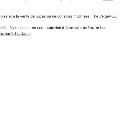
onsoles et à la vente de puces ou de consoles modifiées.
The Verge
VGC
fiés ; Nintendo est en outre
autorisé à faire saisir/détruire les
nix
Tom's Hardware