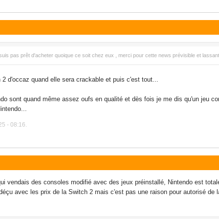
 suis pas prêt d'acheter quoique ce soit chez eux , merci pour cette news prévisible et lassan
h 2 d'occaz quand elle sera crackable et puis c'est tout...
ndo sont quand même assez oufs en qualité et dès fois je me dis qu'un jeu com
intendo...
5 - 08:16.
vendais des consoles modifié avec des jeux préinstallé, Nintendo est totale
u avec les prix de la Switch 2 mais c'est pas une raison pour autorisé de la 