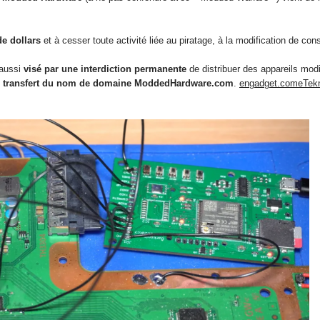
e dollars
et à cesser toute activité liée au piratage, à la modification de c
 aussi
visé par une interdiction permanente
de distribuer des appareils modi
r le transfert du nom de domaine ModdedHardware.com
.
engadget.com
eTek