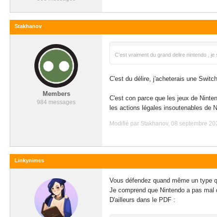
Stakhanov
C'est vraiment du grand delire nintendo , je
C'est du délire, j'acheterais une Switc
Members
C'est con parce que les jeux de Ninte
984 messages
les actions légales insoutenables de N
Modifié par Stakhanov, 08 septembre 202
Linkynimes
Vous défendez quand même un type qui 
Je comprend que Nintendo a pas mal déç
D'ailleurs dans le PDF :