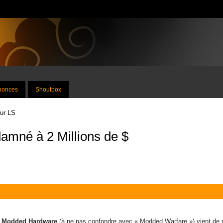
nnonces
Shoutbox
sur LS
amné à 2 Millions de $
te Modded Hardware
(à ne pas confondre avec « Modded Warfare ») vient de re