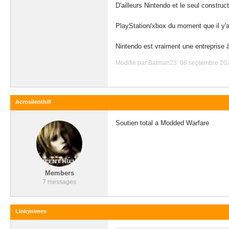
D'ailleurs Nintendo et le seul constru
PlayStation/xbox du moment que il y'a
Nintendo est vraiment une entreprise à
Modifié par Batman23, 08 septembre 202
Acrosilenthill
Soutien total a Modded Warfare
Members
7 messages
Linkynimes