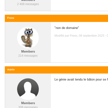
2 408 messages
Freex
"non de domaine"
Modifié par Freex, 08 septembre 2025 - 
Members
214 messages
marto
Le génie avait tendu le bâton pour se 
Members
308 messages