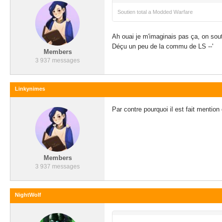
Soutien total a Modded Warfare
Ah ouai je m'imaginais pas ça, on sout
Déçu un peu de la commu de LS --'
Members
3 937 messages
Linkynimes
Par contre pourquoi il est fait ment
Members
3 937 messages
NightWolf