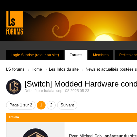
Logic-Sunrise (retour au site)
Forums
Membres
Petites a
→
→
→
LS forums
Home
Les Infos du site
News et actualités postées 
[Switch] Modded Hardware cond
Débuté par
tralala
,
sept. 08 2025 05:23
Page 1 sur 2
1
2
Suivant
tralala
Ryan Michael Daly,
opérateur du si