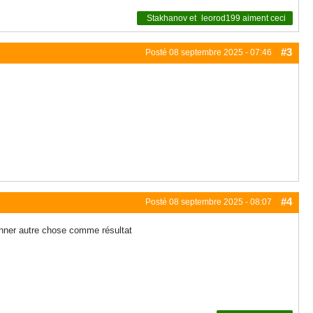
Stakhanov
et
leorod199
aiment ceci
#3
Posté
08 septembre 2025 - 07:46
#4
Posté
08 septembre 2025 - 08:07
donner autre chose comme résultat