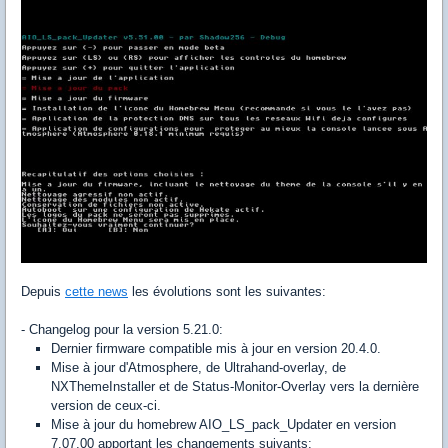
Depuis
cette news
les évolutions sont les suivantes:
- Changelog pour la version 5.21.0:
Dernier firmware compatible mis à jour en version 20.4.0.
Mise à jour d'Atmosphere, de Ultrahand-overlay, de
NXThemeInstaller et de Status-Monitor-Overlay vers la dernière
version de ceux-ci.
Mise à jour du homebrew AIO_LS_pack_Updater en version
7.07.00 apportant les changements suivants: