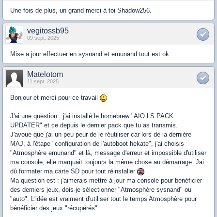
Une fois de plus, un grand merci à toi Shadow256.
vegitossb95
09 sept. 2025
Mise a jour effectuer en sysnand et emunand tout est ok
Matelotom
11 sept. 2025
Bonjour et merci pour ce travail
J'ai une question : j'ai installé le homebrew "AIO LS PACK
UPDATER" et ce depuis le dernier pack que tu as transmis.
J'avoue que j'ai un peu peur de le réutiliser car lors de la dernière
MAJ, à l'étape "configuration de l'autoboot hekate", j'ai choisis
"Atmosphère emunand" et là, message d'erreur et impossible d'utiliser
ma console, elle marquait toujours la même chose au démarrage. Jai
dû formater ma carte SD pour tout réinstaller
Ma question est : j'aimerais mettre à jour ma console pour bénéficier
des derniers jeux, dois-je sélectionner "Atmosphère sysnand" ou
"auto". L'idée est vraiment d'utiliser tout le temps Atmosphère pour
bénéficier des jeux "récupérés".