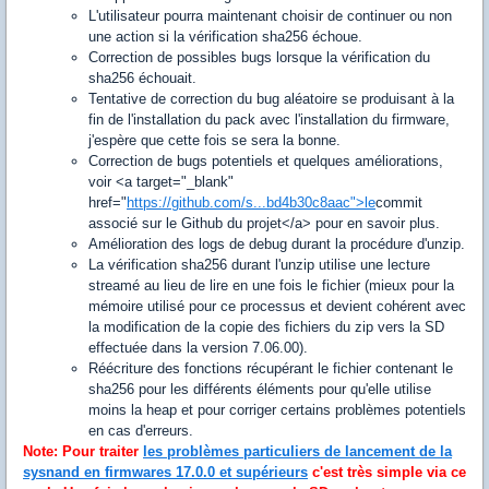
L'utilisateur pourra maintenant choisir de continuer ou non
une action si la vérification sha256 échoue.
Correction de possibles bugs lorsque la vérification du
sha256 échouait.
Tentative de correction du bug aléatoire se produisant à la
fin de l'installation du pack avec l'installation du firmware,
j'espère que cette fois se sera la bonne.
Correction de bugs potentiels et quelques améliorations,
voir <a target="_blank"
href="
https://github.com/s...bd4b30c8aac">le
commit
associé sur le Github du projet</a> pour en savoir plus.
Amélioration des logs de debug durant la procédure d'unzip.
La vérification sha256 durant l'unzip utilise une lecture
streamé au lieu de lire en une fois le fichier (mieux pour la
mémoire utilisé pour ce processus et devient cohérent avec
la modification de la copie des fichiers du zip vers la SD
effectuée dans la version 7.06.00).
Réécriture des fonctions récupérant le fichier contenant le
sha256 pour les différents éléments pour qu'elle utilise
moins la heap et pour corriger certains problèmes potentiels
en cas d'erreurs.
Note: Pour traiter
les problèmes particuliers de lancement de la
sysnand en firmwares 17.0.0 et supérieurs
c'est très simple via ce