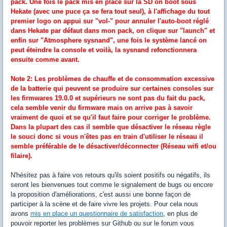
pack. Une fois le pack mis en place sur la SD on boot sous
Hekate (avec une puce ça se fera tout seul), à l'affichage du tout
premier logo on appui sur "vol-" pour annuler l'auto-boot réglé
dans Hekate par défaut dans mon pack, on clique sur "launch" et
enfin sur "Atmosphere sysnand", une fois le système lancé on
peut éteindre la console et voilà, la sysnand refonctionnera
ensuite comme avant.
Note 2: Les problèmes de chauffe et de consommation excessive
de la batterie qui peuvent se produire sur certaines consoles sur
les firmwares 19.0.0 et supérieurs ne sont pas du fait du pack,
cela semble venir du firmware mais on arrive pas à savoir
vraiment de quoi et se qu'il faut faire pour corriger le problème.
Dans la plupart des cas il semble que désactiver le réseau règle
le souci donc si vous n'êtes pas en train d'utiliser le réseau il
semble préférable de le désactiver/déconnecter (Réseau wifi et/ou
filaire).
N'hésitez pas à faire vos retours qu'ils soient positifs ou négatifs, ils
seront les bienvenues tout comme le signalement de bugs ou encore
la proposition d'améliorations, c'est aussi une bonne façon de
participer à la scène et de faire vivre les projets. Pour cela nous
avons
mis en place un questionnaire de satisfaction
, en plus de
pouvoir reporter les problèmes sur Github ou sur le forum vous