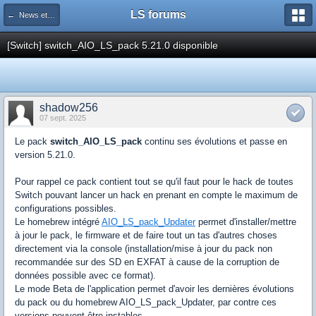
LS forums
← News et actualités postées sur LS
[Switch] switch_AIO_LS_pack 5.21.0 disponible
shadow256
07 sept. 2025
Le pack
switch_AIO_LS_pack
continu ses évolutions et passe en
version 5.21.0.
Pour rappel ce pack contient tout se qu'il faut pour le hack de toutes
Switch pouvant lancer un hack en prenant en compte le maximum de
configurations possibles.
Le homebrew intégré
AIO_LS_pack_Updater
permet d'installer/mettre
à jour le pack, le firmware et de faire tout un tas d'autres choses
directement via la console (installation/mise à jour du pack non
recommandée sur des SD en EXFAT à cause de la corruption de
données possible avec ce format).
Le mode Beta de l'application permet d'avoir les dernières évolutions
du pack ou du homebrew AIO_LS_pack_Updater, par contre ces
versions peuvent être instables.