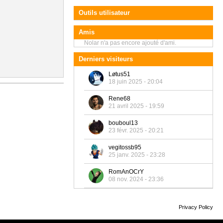
Outils utilisateur
Amis
Nolar n'a pas encore ajouté d'ami.
Derniers visiteurs
Løtus51
18 juin 2025 - 20:04
Rene68
21 avril 2025 - 19:59
bouboul13
23 févr. 2025 - 20:21
vegitossb95
25 janv. 2025 - 23:28
RomAnOCrY
08 nov. 2024 - 23:36
Privacy Policy