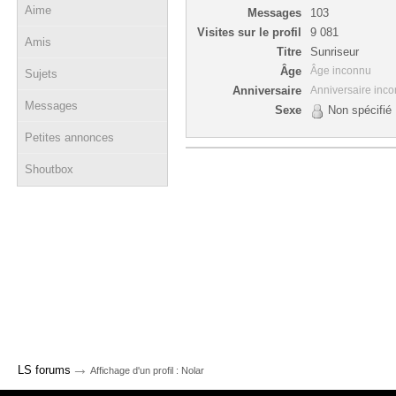
Aime
Messages
103
Visites sur le profil
9 081
Amis
Titre
Sunriseur
Âge
Âge inconnu
Sujets
Anniversaire
Anniversaire inc
Messages
Sexe
Non spécifié
Petites annonces
Shoutbox
→
LS forums
Affichage d'un profil : Nolar