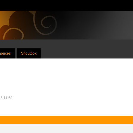
nnonces
Shoutbox
26 11:53