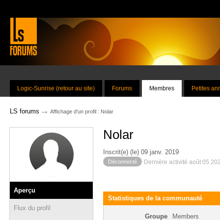
Logic-Sunrise (retour au site)
Forums
Membres
Petites a
→
LS forums
Affichage d'un profil : Nolar
Nolar
Inscrit(e) (le) 09 janv. 2019
Déconnecté
Dernière activité août 05 20
Aperçu
Statistiques de la communauté
Flux du profil
Groupe
Members