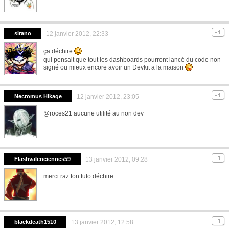
sirano
12 janvier 2012, 22:33
ça déchire
qui pensait que tout les dashboards pourront lancé du code non
signé ou mieux encore avoir un Devkit a la maison
Necromus Hikage
12 janvier 2012, 23:05
@roces21 aucune utilité au non dev
Flashvalenciennes59
13 janvier 2012, 09:28
merci raz ton tuto déchire
blackdeath1510
13 janvier 2012, 12:58