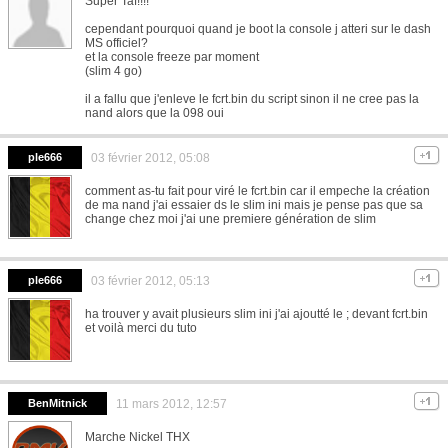
Super Taf!!!!
cependant pourquoi quand je boot la console j atteri sur le dash
MS officiel?
et la console freeze par moment
(slim 4 go)
il a fallu que j'enleve le fcrt.bin du script sinon il ne cree pas la
nand alors que la 098 oui
ple666
03 février 2012, 05:08
comment as-tu fait pour viré le fcrt.bin car il empeche la création
de ma nand j'ai essaier ds le slim ini mais je pense pas que sa
change chez moi j'ai une premiere génération de slim
ple666
03 février 2012, 05:13
ha trouver y avait plusieurs slim ini j'ai ajoutté le ; devant fcrt.bin
et voilà merci du tuto
BenMitnick
11 mars 2012, 12:57
Marche Nickel THX