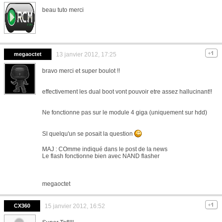
beau tuto merci
megaoctet
13 janvier 2012, 17:25
bravo merci et super boulot !!
effectivement les dual boot vont pouvoir etre assez hallucinant!!
Ne fonctionne pas sur le module 4 giga (uniquement sur hdd)
SI quelqu'un se posait la question
MAJ : COmme indiqué dans le post de la news
Le flash fonctionne bien avec NAND flasher
megaoctet
CX360
15 janvier 2012, 16:52