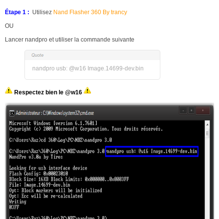
Étape 1 :
Utilisez
Nand Flasher 360 By trancy
OU
Lancer nandpro et utiliser la commande suivante
nandpro usb: @w16 Image.14699-dev.bin
Respectez bien le @w16