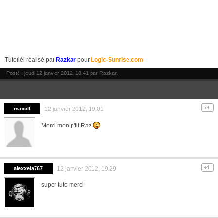
Tutoriél réalisé par
Razkar
pour
Logic-Sunrise.com
Posté : jeudi 12 janvier 2012, 18:41 par
Razkar
.
maxell
12 janvier 2012, 19:01
Merci mon p'tit Raz
alexxela767
12 janvier 2012, 19:29
super tuto merci