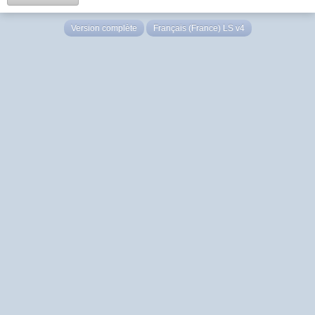
Version complète
Français (France) LS v4