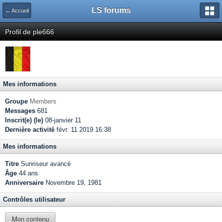
LS forums
← Accueil
Profil de ple666
Mes informations
Groupe
Members
Messages
681
Inscrit(e) (le)
08-janvier 11
Dernière activité
févr. 11 2019 16:38
Mes informations
Titre
Sunriseur avancé
Âge
44 ans
Anniversaire
Novembre 19, 1981
Contrôles utilisateur
Mon contenu