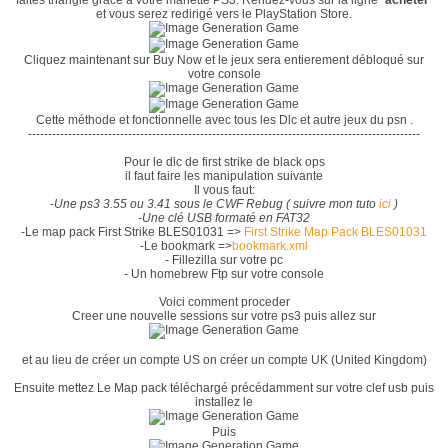
faites triangle grâce à votre manette PS3. Rendez-vous sur la ligne "
acheter
"
et vous serez redirigé vers le PlayStation Store.
Cliquez maintenant sur Buy Now et le jeux sera entierement débloqué sur
votre console
Cette méthode et fonctionnelle avec tous les Dlc et autre jeux du psn .
--------------------------------------------------------------------------------------------------
Pour le dlc de first strike de black ops
il faut faire les manipulation suivante
Il vous faut:
-
Une ps3 3.55 ou 3.41 sous le CWF Rebug ( suivre mon tuto
ici
)
-Une clé USB formaté en FAT32
-Le map pack First Strike BLES01031 =>
First Strike Map Pack BLES01031
-Le bookmark =>
bookmark.xml
- Fillezilla sur votre pc
- Un homebrew Ftp sur votre console
Voici comment proceder
Creer une nouvelle sessions sur votre ps3 puis allez sur
et au lieu de créer un compte US on créer un compte UK (United Kingdom)
Ensuite mettez Le Map pack téléchargé précédamment sur votre clef usb puis
installez le
Puis