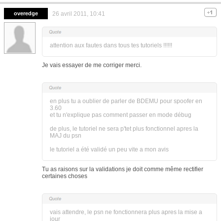
overedge
26 avril 2011, 10:41
attention aux fautes dans tous tes tutoriels !!!!!!
Je vais essayer de me corriger merci.
en plus tu a oublier de parler de BDEMU pour spoofer en
3.60
et tu n'explique pas comment passer en mode débug
de plus, le tutoriel ne sera p'tet plus fonctionnel apres la
MAJ du psn
le tutoriel a été validé un peu vite a mon avis
Tu as raisons sur la validations je doit comme même rectifier
certaines choses
vais attendre, le psn ne fonctionnera plus apres la mise a
jour