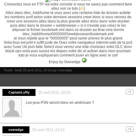
Connectez vous en FTP via votre console si vous ne savez pas comment faire
allez voir ce tuto (
ici
)
Allez dans /dev_hdd/home la vous avez une certaine liste de dossier aufaite
les nombres sont selon votre derniere sessions creer donc si vous vennez de
creer une sessions allez dans la plus grande allez donc dans votre dossier
puis allez dans le dossier « webbrowser » si il n'existe pas créez le îos
déposer le fichier bookmark.xml dans ce dossier au final cela donne
/dev_hdd0/home/00000005/webbrowser/bookmark.xml
je vous repete que le "00000005" peut varier prenez le plus grand
Voila tous est prèt il suffit juste de Ovez votre navigateur internet web de la ps3
avec l'user Uk puis faite Select vous verrez une liste choisisez votre DLC donc
black ops voila puis suivez les étapes votre dlc et activer dans mon prochain
tuto je vous expliquerais comment jouer en ligne avec le cwf
Enjoy by Overedge
Posté : lundi 25 avril 2011, 19:16 par
overedge
.
CaptainLuffy
25 avril 2011, 20:54
Les jeux PSN seront donc en américain ?
overedge
25 avril 2011, 21:02