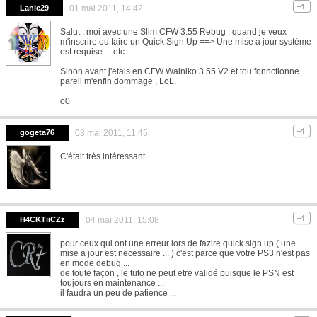
Lanic29
01 mai 2011, 14:42
Salut , moi avec une Slim CFW 3.55 Rebug , quand je veux
m'inscrire ou faire un Quick Sign Up ==> Une mise à jour système
est requise ... etc
Sinon avant j'etais en CFW Wainiko 3.55 V2 et tou fonnctionne
pareil m'enfin dommage , LoL.
o0
gogeta76
03 mai 2011, 11:45
C'était très intéressant ....
H4CKTiiCZz
04 mai 2011, 15:08
pour ceux qui ont une erreur lors de fazire quick sign up ( une
mise a jour est necessaire ... ) c'est parce que votre PS3 n'est pas
en mode debug ...
de toute façon , le tuto ne peut etre validé puisque le PSN est
toujours en maintenance ...
il faudra un peu de patience ...