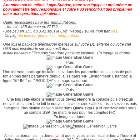
Attention tout de même, Logic-Sunrise, toute son équipe et moi-même ne
pourraient être tenu responsable si votre PS3 rencontrait des problèmes
suite aux opérations qui suivent.
Outils nécessaires pour les manipulations;
-Une clé USB formaté en FAT32
-
Une ps3 en 3.55 ou 3.41 sous le CWF Rebug ( suivre mon tuto
ici
)
-Ce pkg:
En téléchargement sur mégaupload
Une fois le package télécharger mettez le sur votre DD externe ou votre clef
USB puis installez le sur votre ps3 donc
Install packages Files puis Standard package location : En image sa donne :
Puis
Une foit votre package installer allez dans les paramètres de la console puis
ton en bas dans paramètre débug, allez dans "NP Environment" Changez la
ligne "SP-INT" en "PROD-QA" en image sa donne:
Puis
Une fois cette étape terminer vous devez éteindre la console puis créez un
nouvel utilisateur.Une foit le nouvel utilisateur créez allez dans la sessions puis
catégorie Play station networl allez dans
Quick sign Up
et inscrivez-vous sous
un compte
USA
(ne marche pas pour les comptes FR).
En image sa donne
Allez maintenant sur la démo (
Uno
) que je vous ai fait installer tout à l'heure et