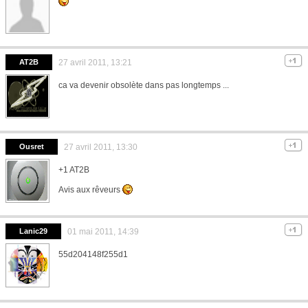
AT2B
27 avril 2011, 13:21
ca va devenir obsolète dans pas longtemps ...
Ousret
27 avril 2011, 13:30
+1 AT2B
Avis aux rêveurs
Lanic29
01 mai 2011, 14:39
55d204148f255d1