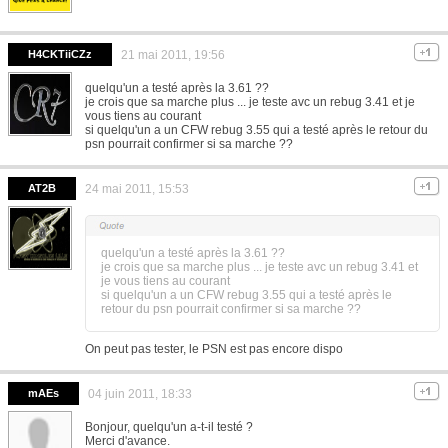
H4CKTiiCZz
21 mai 2011, 19:56
quelqu'un a testé après la 3.61 ??
je crois que sa marche plus ... je teste avc un rebug 3.41 et je
vous tiens au courant
si quelqu'un a un CFW rebug 3.55 qui a testé après le retour du
psn pourrait confirmer si sa marche ??
AT2B
24 mai 2011, 15:53
quelqu'un a testé après la 3.61 ??
je crois que sa marche plus ... je teste avc un rebug 3.41 et
je vous tiens au courant
si quelqu'un a un CFW rebug 3.55 qui a testé après le
retour du psn pourrait confirmer si sa marche ??
On peut pas tester, le PSN est pas encore dispo
mAEs
04 juin 2011, 18:33
Bonjour, quelqu'un a-t-il testé ?
Merci d'avance.