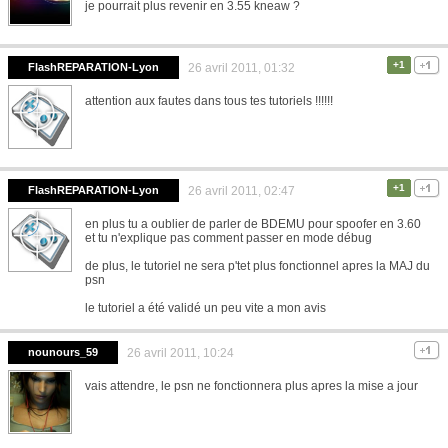
je pourrait plus revenir en 3.55 kneaw ?
+1
FlashREPARATION-Lyon
26 avril 2011, 01:32
attention aux fautes dans tous tes tutoriels !!!!!!
+1
FlashREPARATION-Lyon
26 avril 2011, 02:47
en plus tu a oublier de parler de BDEMU pour spoofer en 3.60
et tu n'explique pas comment passer en mode débug
de plus, le tutoriel ne sera p'tet plus fonctionnel apres la MAJ du
psn
le tutoriel a été validé un peu vite a mon avis
nounours_59
26 avril 2011, 10:24
vais attendre, le psn ne fonctionnera plus apres la mise a jour