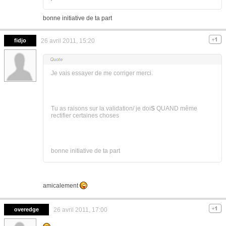
bonne initiative de ta part
fidjo
26 avril 2011, 15:20
Je vais essayer de me corriger merci.
Tu as raisons sur la validation/ je doi
S
QUAND même
rectifier certaines choses
bonne initiative de ta part
amicalement
overedge
26 avril 2011, 17:00