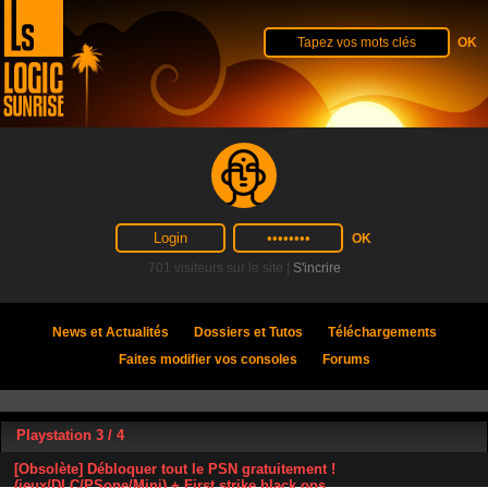
701 visiteurs sur le site |
S'incrire
News et Actualités
Dossiers et Tutos
Téléchargements
Faites modifier vos consoles
Forums
Playstation 3 / 4
[Obsolète] Débloquer tout le PSN gratuitement !
(jeux/DLC/PSone/Mini) + First strike black ops