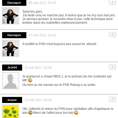
Dauragon
06 mai 2011, 01:03
Salut les gars,
J'ai testé cela ne marche pas. A moins que je ne m'y suis mal pris.
Je penses qu'avec la nouvelle mise à jour, cette technique peut
tomber dans les oubliettes malheureusement.
Dauragon
07 mai 2011, 16:02
A rectifié le PSN n'est toujours pas ouvert lol. désolé
JeJe04
11 mai 2011, 18:48
Si quelqu'un a chopé MGS 1, je le prierais de me contacter par
MP.
Ou bien je me ruerais sur le PSN Rebug a sa sortie
atupac
21 mai 2011, 00:16
Oki, j'attends le retour du PSN pour validation afin d'appliquer le
tuto
Merci de l'effort pour ton tuto