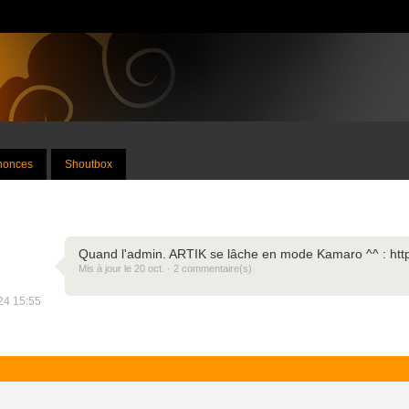
nnonces
Shoutbox
Quand l'admin. ARTIK se lâche en mode Kamaro ^^ : http:
Mis à jour le 20 oct. · 2 commentaire(s)
024 15:55