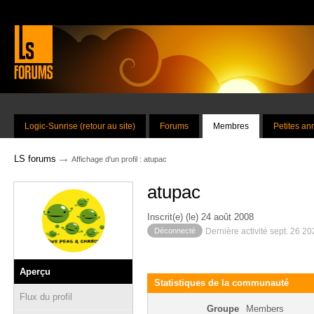
Logic-Sunrise (retour au site)
Forums
Membres
Petites a
→
LS forums
Affichage d'un profil : atupac
atupac
Inscrit(e) (le) 24 août 2008
Déconnecté
Dernière activité sept. 26 2
Aperçu
Statistiques de la communauté
Flux du profil
Groupe
Members