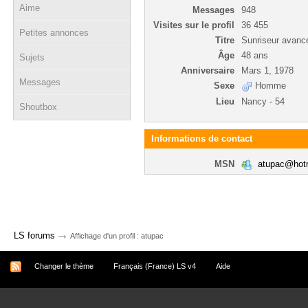
Aime
Messages
948
Visites sur le profil
36 455
Petites annonces
Titre
Sunriseur avanc
Âge
48 ans
Sujets
Anniversaire
Mars 1, 1978
Messages
Sexe
Homme
Lieu
Nancy - 54
Shoutbox
Informations de contact
MSN
atupac@hotm
→
LS forums
Affichage d'un profil : atupac
Changer le thème
Français (France) LS v4
Aide