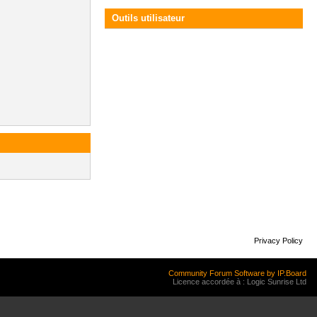
Outils utilisateur
Privacy Policy
Community Forum Software by IP.Board
Licence accordée à : Logic Sunrise Ltd