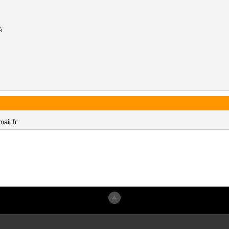
é
ail.fr