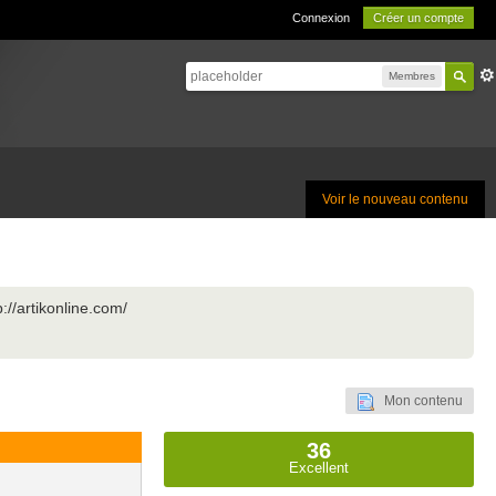
Connexion
Créer un compte
Membres
Voir le nouveau contenu
//artikonline.com/
Mon contenu
36
Excellent