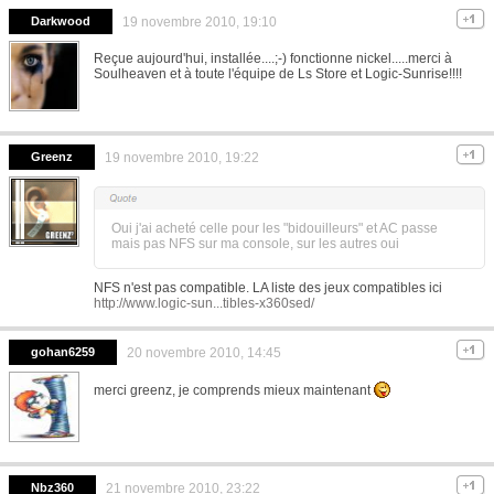
Darkwood
19 novembre 2010, 19:10
Reçue aujourd'hui, installée....;-) fonctionne nickel.....merci à
Soulheaven et à toute l'équipe de Ls Store et Logic-Sunrise!!!!
Greenz
19 novembre 2010, 19:22
Oui j'ai acheté celle pour les "bidouilleurs" et AC passe
mais pas NFS sur ma console, sur les autres oui
NFS n'est pas compatible. LA liste des jeux compatibles ici
http://www.logic-sun...tibles-x360sed/
gohan6259
20 novembre 2010, 14:45
merci greenz, je comprends mieux maintenant
Nbz360
21 novembre 2010, 23:22