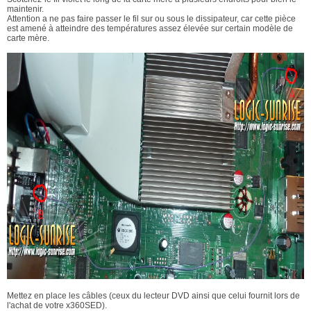
maintenir.
Attention a ne pas faire passer le fil sur ou sous le dissipateur, car cette pièce
est amené à atteindre des températures assez élevée sur certain modèle de
carte mère.
Mettez en place les câbles (ceux du lecteur DVD ainsi que celui fournit lors de
l'achat de votre x360SED).