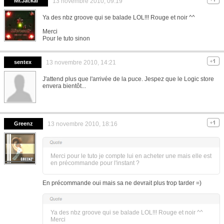
Mr.Jackal
13 novembre 2010, 09:19
Ya des nbz groove qui se balade LOL!!! Rouge et noir ^^
Merci
Pour le tuto sinon
sentex
13 novembre 2010, 14:21
J'attend plus que l'arrivée de la puce. Jespez que le Logic store
envera bientôt...
Greenz
13 novembre 2010, 18:16
Merci pour le tuto je compte lui en acheter une mais elle est
en précommande pour l'instant ?
En précommande oui mais sa ne devrait plus trop tarder =)
Ya des nbz groove qui se balade LOL!!! Rouge et noir ^^
Merci