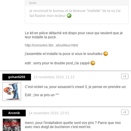
je reconnait le bureau et la faneuse "mallette" de la ou j'ai
fait flasher mon lecteur
Le kit en pièce détaché est dispo pour ceux qui veulent que je
leur installe la puce.
http://consoles.libr...idouilleur.html
j'assemble et installe la puce si vous le souhaitez
edit : sorry pour le double post, j'ai zappé
gohan6259
14 novembre 2010, 21:12
C'est nickel ca, pour assassin's creed 3, je pense en prendre un.
Edit : j'en ai pris un ^^
Arcenik
14 novembre 2010, 22:01
merci, pour l'installation quelle sont vos prix ? Parce que moi
avec mes doigt de bucheron c'est mort lol.