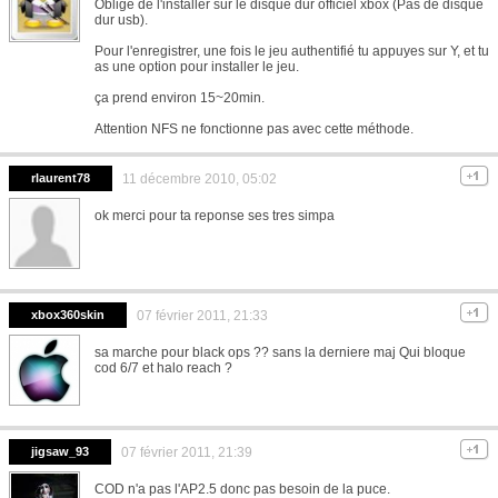
Obligé de l'installer sur le disque dur officiel xbox (Pas de disque
dur usb).
Pour l'enregistrer, une fois le jeu authentifié tu appuyes sur Y, et tu
as une option pour installer le jeu.
ça prend environ 15~20min.
Attention NFS ne fonctionne pas avec cette méthode.
rlaurent78
11 décembre 2010, 05:02
ok merci pour ta reponse ses tres simpa
xbox360skin
07 février 2011, 21:33
sa marche pour black ops ?? sans la derniere maj Qui bloque
cod 6/7 et halo reach ?
jigsaw_93
07 février 2011, 21:39
COD n'a pas l'AP2.5 donc pas besoin de la puce.