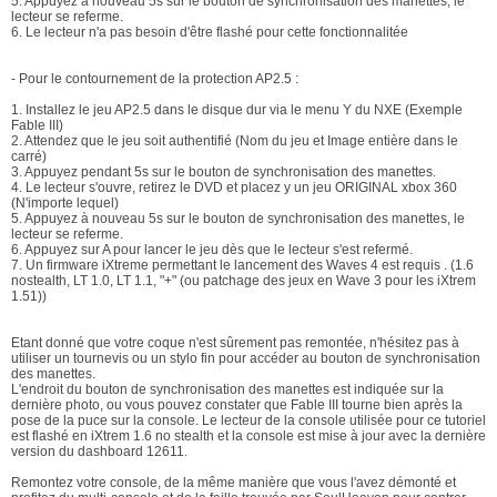
5. Appuyez à nouveau 5s sur le bouton de synchronisation des manettes, le
lecteur se referme.
6. Le lecteur n'a pas besoin d'être flashé pour cette fonctionnalitée
- Pour le contournement de la protection AP2.5 :
1. Installez le jeu AP2.5 dans le disque dur via le menu Y du NXE (Exemple
Fable III)
2. Attendez que le jeu soit authentifié (Nom du jeu et Image entière dans le
carré)
3. Appuyez pendant 5s sur le bouton de synchronisation des manettes.
4. Le lecteur s'ouvre, retirez le DVD et placez y un jeu ORIGINAL xbox 360
(N'importe lequel)
5. Appuyez à nouveau 5s sur le bouton de synchronisation des manettes, le
lecteur se referme.
6. Appuyez sur A pour lancer le jeu dès que le lecteur s'est refermé.
7. Un firmware iXtreme permettant le lancement des Waves 4 est requis . (1.6
nostealth, LT 1.0, LT 1.1, "+" (ou patchage des jeux en Wave 3 pour les iXtrem
1.51))
Etant donné que votre coque n'est sûrement pas remontée, n'hésitez pas à
utiliser un tournevis ou un stylo fin pour accéder au bouton de synchronisation
des manettes.
L'endroit du bouton de synchronisation des manettes est indiquée sur la
dernière photo, ou vous pouvez constater que Fable III tourne bien après la
pose de la puce sur la console. Le lecteur de la console utilisée pour ce tutoriel
est flashé en iXtrem 1.6 no stealth et la console est mise à jour avec la dernière
version du dashboard 12611.
Remontez votre console, de la même manière que vous l'avez démonté et