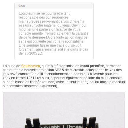
Logic-sunrise ne pourra être tenu
responsable des conséquences
malheureuses provenant de vos différents
essais sur votre matériel ou vous. Ouvrir ou
modifier une partie significative de votre
console annule irrémédiablement la garantie
de cette dernière ! Alors toute action dans ce
sens est couverte par votre responsabilité.
Une soudure laisse une trace qui se voit
forcement, aussi minime soit elle dans le cas
de la x360SED.
La puce de
Soulheaven
, qui m'a été transmise en avant-première, permet de
contourner la nouvelle protection AP2.5 de Microsoft incluse dans le .xex des
jeux ssv3 comme Fable III et certainement de nombreux à l'avenir pour les
xbox en kernel 12611 (et sup), et permet également de faire du multi-console
sur des consoles flashée (ou non) avec un seul jeu original ou backup (backup
sur consoles flashées uniquement).