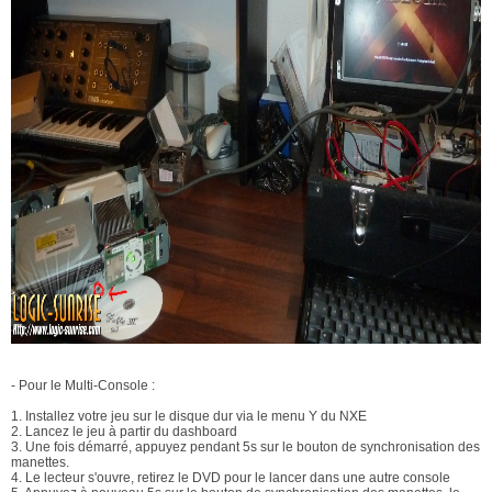
- Pour le Multi-Console :
1. Installez votre jeu sur le disque dur via le menu Y du NXE
2. Lancez le jeu à partir du dashboard
3. Une fois démarré, appuyez pendant 5s sur le bouton de synchronisation des
manettes.
4. Le lecteur s'ouvre, retirez le DVD pour le lancer dans une autre console