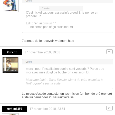
Citation
C'est nickel ca, pour assassin's creed 3, je pense en
prendre un.
Edit : j'en ai pris un ^^
Tu ne seras pas déçu crois moi =)
J'attends de le recevoir, vraiment hate
Greenz
17 novembre 2010, 19:03
merci, pour l'installation quelle sont vos prix ? Parce que
moi avec mes doigt de bucheron c'est mort lol.
Message édité : Texte illisible. Merci de faire attention à
l'orthographe par la suite
Le mieux c'est de contacter un technicien (un bon de préférence)
et de lui demander s'il saurait faire sa.
gohan6259
17 novembre 2010, 23:51