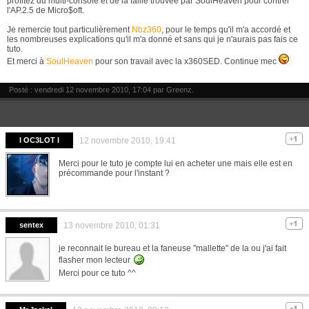
profitez du multi-console et de la faille trouvée par SoulHeaven pour contrer
l'AP.2.5 de Micro$oft.
Je remercie tout particulièrement
Nbz360
, pour le temps qu'il m'a accordé et
les nombreuses explications qu'il m'a donné et sans qui je n'aurais pas fais ce
tuto.
Et merci à
SoulHeaven
pour son travail avec la x360SED. Continue mec
Posté : vendredi 12 novembre 2010, 17:04 par
Greenz
.
I OC3LOT I
12 novembre 2010, 19:41
Merci pour le tuto je compte lui en acheter une mais elle est en
précommande pour l'instant ?
sentex
13 novembre 2010, 01:31
je reconnait le bureau et la faneuse "mallette" de la ou j'ai fait
flasher mon lecteur
Merci pour ce tuto ^^