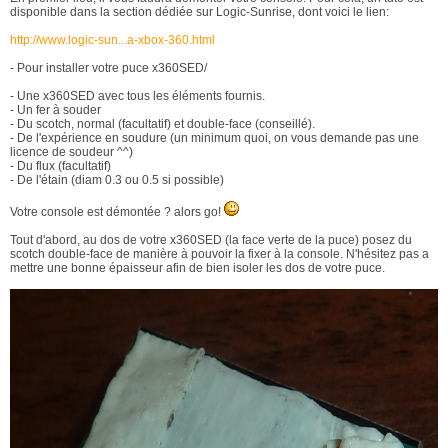
disponible dans la section dédiée sur Logic-Sunrise, dont
voici le lien:
http://www.logic-sun...a-xbox-360.html
- Pour installer votre puce x360SED/
- Une x360SED avec tous les éléments fournis.
- Un fer à souder
- Du scotch, normal (facultatif) et double-face (conseillé).
- De l'expérience en soudure (un minimum quoi, on vous demande pas une
licence de soudeur ^^)
- Du flux (facultatif)
- De l'étain (diam 0.3 ou 0.5 si possible)
Votre console est démontée ? alors go!
Tout d'abord, au dos de votre x360SED (la face verte de la puce) posez du
scotch double-face de manière à pouvoir la fixer à la console. N'hésitez pas a
mettre une bonne épaisseur afin de bien isoler les dos de votre puce.