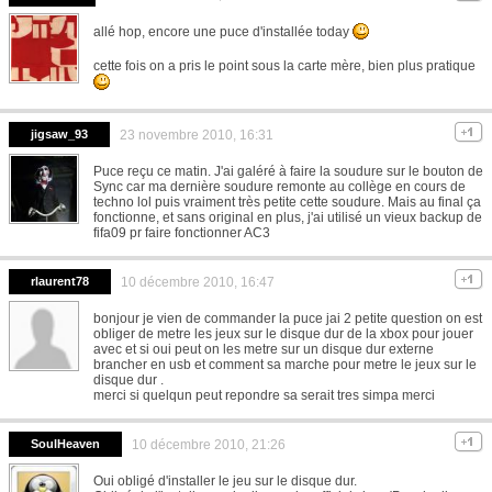
allé hop, encore une puce d'installée today
cette fois on a pris le point sous la carte mère, bien plus pratique
jigsaw_93
23 novembre 2010, 16:31
Puce reçu ce matin. J'ai galéré à faire la soudure sur le bouton de
Sync car ma dernière soudure remonte au collège en cours de
techno lol puis vraiment très petite cette soudure. Mais au final ça
fonctionne, et sans original en plus, j'ai utilisé un vieux backup de
fifa09 pr faire fonctionner AC3
rlaurent78
10 décembre 2010, 16:47
bonjour je vien de commander la puce jai 2 petite question on est
obliger de metre les jeux sur le disque dur de la xbox pour jouer
avec et si oui peut on les metre sur un disque dur externe
brancher en usb et comment sa marche pour metre le jeux sur le
disque dur .
merci si quelqun peut repondre sa serait tres simpa merci
SoulHeaven
10 décembre 2010, 21:26
Oui obligé d'installer le jeu sur le disque dur.