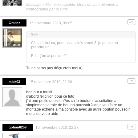
Message édité : Texte illisible. Merci de faire attention à
l'orthographe par la suite
Greenz
15 novembre 2010, 09:05
C'est nickel ca, pour assassin's creed 3, je pense en
prendre un.
Edit : j'en ai pris un ^^
Tu ne seras pas déçu crois moi =)
mick03
15 novembre 2010, 21:26
bonjour a tous!!
d'abord felicition pour ce tuto
j'ai une petite question?es ce le bouton d'assotiation a
simplement le role de bouton poussoir?car je veu faire un
montage extrene a ma console avec un autre bouton poussoir.
merci de votre aide
gohan6259
16 novembre 2010, 22:27