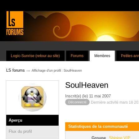
Logic-Sunrise (retour au site)
Forums
Membres
Petites a
→
LS forums
Affichage d'un profil : SoulHeaven
SoulHeaven
Inscrit(e) (le) 11 mai 2007
Déconnecté
Dernière activité mars 18 2
Aperçu
Statistiques de la communauté
Flux du profil
Groupe
Shining VIP