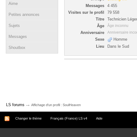
Aime
Messages
4 455
Visites sur le profil
79 558
Petites annonces
Titre
Technicien Lége
Sujets
Âge
Âge inconnu
Anniversaire
Anniversaire inc
Messages
Sexe
Homme
Lieu
Dans le Sud
Shoutbox
→
LS forums
Affichage d'un profil : SoulHeaven
Changer le thème
Français (France) LS v4
Aide