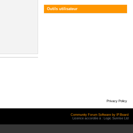
Outils utilisateur
Privacy Policy
Community Forum Software by IP.Board
Licence accordée à : Logic Sunrise Ltd