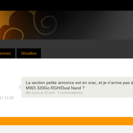
nnonces
Shoutbox
La section petite annonce est en vrac, et je n'arrive pa
MW3 320Go RGH/Dual Nand ?
Mis à jour le 23 avril · 7 commentaire(s)
017 23:28