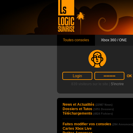
Toutes consoles
Xbox 360 / ONE
839 visiteurs sur le site |
S'incrire
News et Actualités
(22987 News)
Dossiers et Tutos
(1051 Dossiers)
Téléchargements
(4824 Fichiers)
Faites modifier vos consoles
(284 Annonces)
Cartes Xbox Live