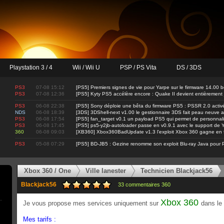
Playstation 3 / 4
Wii / Wii U
PSP / PS Vita
DS / 3DS
PS3
07-08 15:12
[PS5] Premiers signes de vie pour Yarpe sur le firmware 14.00 b
PS3
07-08 12:36
[PS5] Kyty PS5 accélère encore : Quake II devient entièrement
PS3
06-08 22:38
[PS5] Sony déploie une bêta du firmware PS5 : PSSR 2.0 activ
NDS
06-08 18:39
[3DS] 3DShell-next v1.00 le gestionnaire 3DS fait peau neuve 
PS3
06-08 17:54
[PS5] fan_target v0.1 un payload PS5 qui permet de personnalis
PS3
06-08 17:45
[PS5] ps5-y2jb-autoloader passe en v0.9.1 avec le support d
360
06-08 09:03
[XB360] Xbox360BadUpdate v1.3 l'exploit Xbox 360 gagne en fi
PS3
05-08 07:29
[PS5] BD-JB5 : Gezine renomme son exploit Blu-ray Java pour 
Xbox 360 / One
Ville lanester
Technicien Blackjack56
Blackjack56
33 commentaires 360
Xbox 360
Je vous propose mes services uniquement sur
dans le
Mes tarifs :