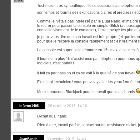
Technicien très sympathique ! les discussions au téléphone se
son temps et fournis des explications claires et précises ( e
Comme je n'étais pas intéressé par le Dual Nand, et malgré le
le retirer pour passer la console en simple Glitch (au passag
conseille vivement de le contacter), il m'a envoyé les photo
je peux vous dire que son travail est très propre (et que les
pour que je reçoive la console rapidement et c'est vraiment 
La console est super ! elle démarre en 15s max, et tout est à 
Il fournis en plus 1h d'assistance par téléphone pour nous app
logiciels, c'est parfait !
Il fait ça par passion et ça se voit à la qualité de son travail
Excellent technicien ! vous pouvez y aller les yeux fermés ! v
Merci beaucoup Blackjack pour le travail que tu as fournis
Inferno1408
28 octobre 2015, 14:10
(Achat dual nand)
Rien à dire, travail parfait, contact parfait, assistance nickel
JeanFanch
03 octobre 2015, 14:43