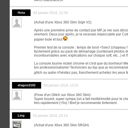
Merci BlackJack56
Hota
04 janvier 2016, 22:36
(Achat d'une Xbox 360 Slim Srgh V2)
Après une première prise de contact par MP, je me suis décid
virement. Deux jour après, je la recevais impeccable par C
papier-bule et tout
.
Premier test de la console : temps de boot <5sec! (chapeau l'art
facilement grâce au pack de démarrage (contenant photos du
incontournables avec explications sur chaque soft, etc...) et 
La console tourne nickel chrome et c'est que du bonheur! Merc
ton professionnalisme! Technicien au top que je recommand
glitch ou autre n'hésitez pas, franchement achetez les yeux
dragon2102
04 janvier 2016, 12:01
(Pose d'un Glitch sur Xbox 360 Slim)
Super boulot, super sympa (on a fait moitié/moitié pour le c
très rapidement (<5s) ! Bref je recommande fortement.
Ling
03 janvier 2016, 20:14
(Achat d'une Xbox 360 Slim SRGH)