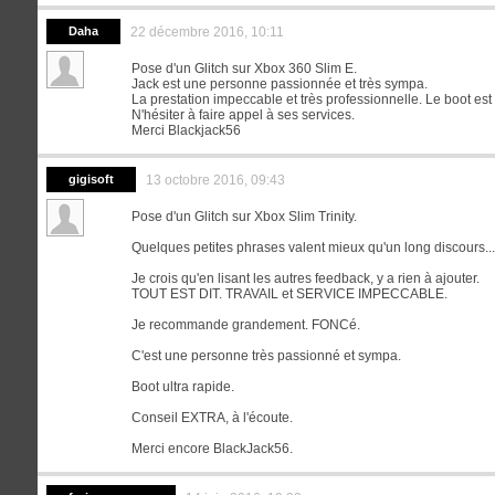
Daha
22 décembre 2016, 10:11
Pose d'un Glitch sur Xbox 360 Slim E.
Jack est une personne passionnée et très sympa.
La prestation impeccable et très professionnelle. Le boot est 
N'hésiter à faire appel à ses services.
Merci Blackjack56
gigisoft
13 octobre 2016, 09:43
Pose d'un Glitch sur Xbox Slim Trinity.
Quelques petites phrases valent mieux qu'un long discours...
Je crois qu'en lisant les autres feedback, y a rien à ajouter.
TOUT EST DIT. TRAVAIL et SERVICE IMPECCABLE.
Je recommande grandement. FONCé.
C'est une personne très passionné et sympa.
Boot ultra rapide.
Conseil EXTRA, à l'écoute.
Merci encore BlackJack56.