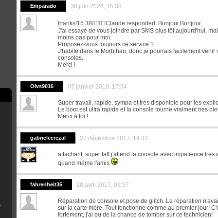
Emparado
30 juin 2026, 15:38
thanks!15:38Claude responded: Bonjour,Bonjour,
J'ai essayé de vous joindre par SMS plus tôt aujourd'hui, ma
moins pas pour moi.
Proposez-vous toujours ce service ?
J'habite dans le Morbihan, donc je pourrais facilement venir
consoles.
Merci !
Olvs9016
07 janvier 2019, 17:34
Super travail, rapide, sympa et très disponible pour les expli
Le boot est ultra rapide et la console tourne vraiment tres bie
e
Merci à toi !
gabrielcerezal
27 décembre 2017, 14:33
scord
attachant, super taff j'attend la console avec impatience tres
quand méme l'amis
rry Pi
fahrenheit35
28 avril 2017, 09:57
Réparation de console et pose de glitch. La réparation n'ava
B Installer
sur la carte mère. Tout fonctionne comme au premier jour! C'
n
fortement, j'ai eu de la chance de tomber sur ce technicien!