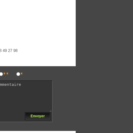
8 49 27 98
**
*
Envoyer