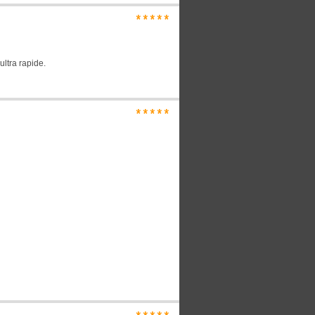
*****
ultra rapide.
*****