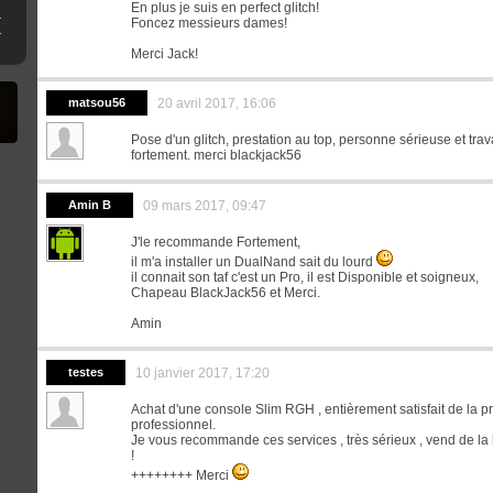
En plus je suis en perfect glitch!
ne clé USB
Foncez messieurs dames!
erthax [Outated]
Merci Jack!
matsou56
20 avril 2017, 16:06
Pose d'un glitch, prestation au top, personne sérieuse et trava
fortement. merci blackjack56
Amin B
09 mars 2017, 09:47
J'le recommande Fortement,
il m'a installer un DualNand sait du lourd
il connait son taf c'est un Pro, il est Disponible et soigneux,
Chapeau BlackJack56 et Merci.
Amin
testes
10 janvier 2017, 17:20
Achat d'une console Slim RGH , entièrement satisfait de la pr
professionnel.
Je vous recommande ces services , très sérieux , vend de la 
!
++++++++ Merci