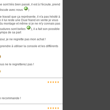
 sont très bien passé, il est à l'écoute, prend
t discute avec nous
)
 travail que ça représente, il n'a pas hésité à
e il lui reste une Dual Nand en vente je vous
s du montage et même si je ne m'y connais pas
 soudures sont belles
), il a fait son possible
sympa de sa part
jour, je ne regrette pas mon achat !
rendre à utiliser la console et les différents
ous ne le regretterez pas !
*****
, je recommande !
*****