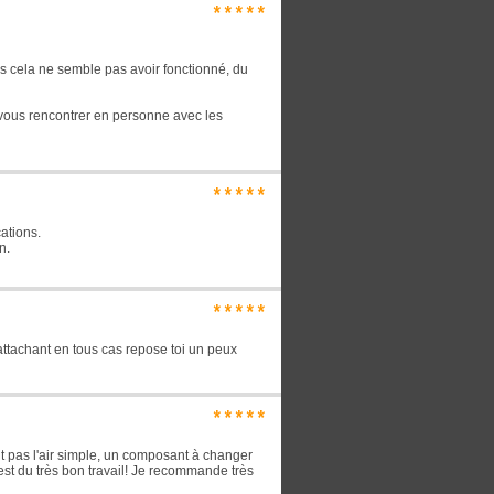
*****
is cela ne semble pas avoir fonctionné, du
 vous rencontrer en personne avec les
*****
cations.
n.
*****
 attachant en tous cas repose toi un peux
*****
it pas l'air simple, un composant à changer
est du très bon travail! Je recommande très