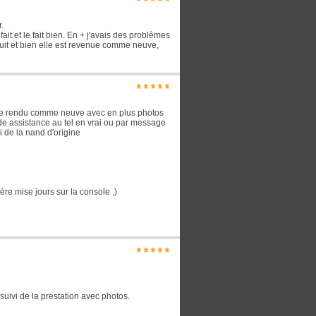
*****
.
ait et le fait bien. En + j'avais des problèmes
ruit et bien elle est revenue comme neuve,
*****
ole rendu comme neuve avec en plus photos
ide assistance au tel en vrai ou par message
i de la nand d'origine
ère mise jours sur la console ,)
*****
 suivi de la prestation avec photos.