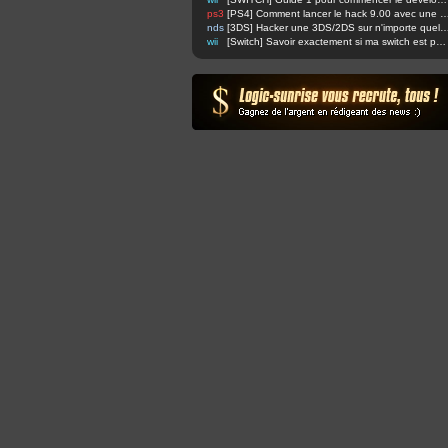
ps3
[PS4] Comment lancer le hack 9.00 avec u
nds
[3DS] Hacker une 3DS/2DS sur n'importe quelle firmware via safec
wii
[Switch] Savoir exactement si ma switch est patchée ou non