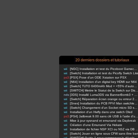
20 derniers dossiers et tutoriaux
wii
[NGC] Installation et test du Picoboot Gamecube
wii
[Switch] Installation et test du Picofly Switch Lit
ps3
[PSX] Pose d'un ODE Xstation sur PSX
wii
[N64] Installation d'un digital key HDMI sur N64
wii
[Switch] TUTO 6400mAh Mod = +55% d'autonomie en nomade !
wii
[SWITCH] Mettre le Statut de la Switch sur Di
nds
[3DS] Installé Luma3DS via BannerBomb3 + USM sur Old3DS / New3DS
wii
[Switch] Réparation écran orange ou erreur 2110-3127
wii
[Snes] Installation du PCB FFVI Man switchless 50/60hz dezonnage
wii
[Switch] Changement d'un Socket micro SD sur switch classique
wii
Installation d'un Hwfly dans une switch Oled
ps3
[PS4] Jailbreak 9.00 sans clé USB à l'aide d'un Raspbe
wii
Mise à jour sysnand et emunand via Daybreak
wii
Création d'une Emunand Via Hekate
wii
Installation de fichier NSP XCI ou NSZ via D
wii
[Switch] Jouer en ligne sous CFW sans être ba
wii
[SWITCH] Guide 1 pour commencer le développement d'homebrews