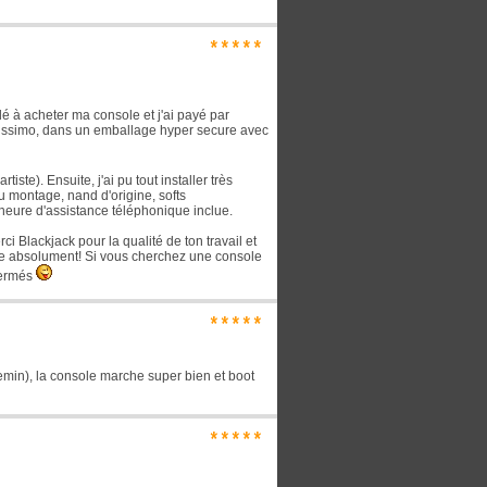
*****
é à acheter ma console et j'ai payé par
olissimo, dans un emballage hyper secure avec
iste). Ensuite, j'ai pu tout installer très
 montage, nand d'origine, softs
l'heure d'assistance téléphonique inclue.
i Blackjack pour la qualité de ton travail et
e absolument! Si vous cherchez une console
 fermés
*****
hemin), la console marche super bien et boot
*****