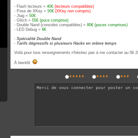
- Flash lecteurs =
40€
(lecteurs compatibles)
- Pose de XKey =
50€
(XKey non compris)
- Jtag =
50€
- Glitch =
55€ (puce comprise)
- Double Nand (consoles compatibles) =
80€ (puces comprises)
-
LED Debug =
8€
-
Spécialité Double Nand
-
Tarifs dégressifs si plusieurs Hacks en même temps
Voilà pour tous renseignements n'hésitez pas à me contacter au 06 2
À bientôt
*****
****
***