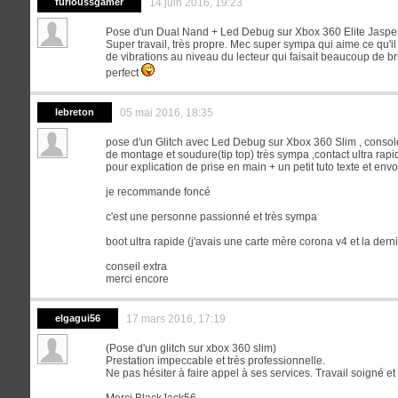
furioussgamer
14 juin 2016, 19:23
Pose d'un Dual Nand + Led Debug sur Xbox 360 Elite Jasper
Super travail, très propre. Mec super sympa qui aime ce qu'il f
de vibrations au niveau du lecteur qui faisait beaucoup de b
perfect
lebreton
05 mai 2016, 18:35
pose d'un Glitch avec Led Debug sur Xbox 360 Slim , cons
de montage et soudure(tip top) très sympa ,contact ultra rap
pour explication de prise en main + un petit tuto texte et envo
je recommande foncé
c'est une personne passionné et très sympa
boot ultra rapide (j'avais une carte mère corona v4 et la derni
conseil extra
merci encore
elgagui56
17 mars 2016, 17:19
(Pose d'un glitch sur xbox 360 slim)
Prestation impeccable et très professionnelle.
Ne pas hésiter à faire appel à ses services. Travail soigné et