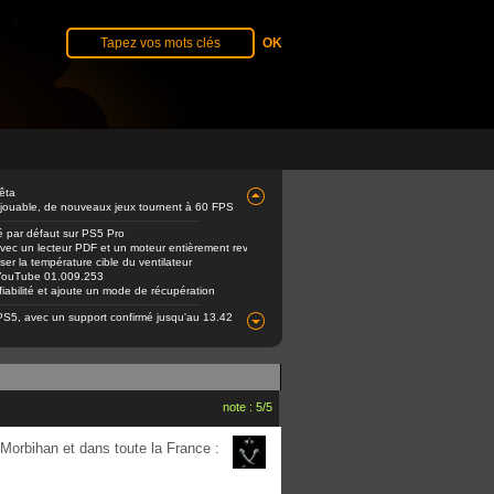
êta
 jouable, de nouveaux jeux tournent à 60 FPS
é par défaut sur PS5 Pro
avec un lecteur PDF et un moteur entièrement revu
er la température cible du ventilateur
e YouTube 01.009.253
abilité et ajoute un mode de récupération
PS5, avec un support confirmé jusqu'au 13.42
note : 5/5
 Morbihan et dans toute la France :